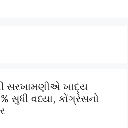
4ની સરખામણીએ ખાદ્ય
સુધી વધ્યા, કોંગ્રેસનો
ર