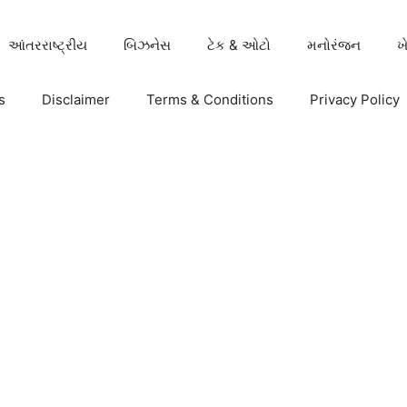
આંતરરાષ્ટ્રીય
બિઝનેસ
ટેક & ઓટો
મનોરંજન
ખ
s
Disclaimer
Terms & Conditions
Privacy Policy