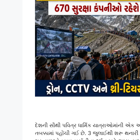
દેશની સૌથી પવિત્ર ધાર્મિક યાત્રાઓમાંની એક
તબક્કામાં પહોંચી ગઈ છે. 3 જુલાઈથી શરૂ થના