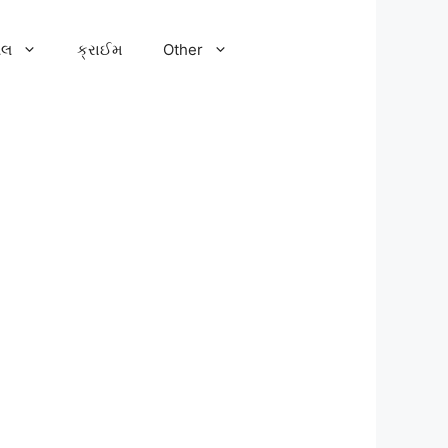
ેલ
ક્રાઈમ
Other