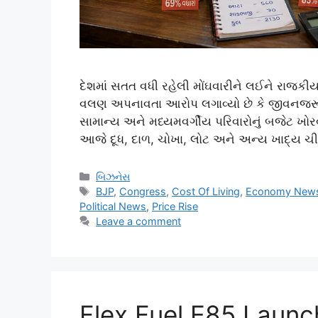
દેશમાં સતત વધી રહેલી મોંઘવારીને લઈને રાજકીય 
વલણ અપનાવતા આરોપ લગાવ્યો છે કે જીવનજરૂરી
સામાન્ય અને મધ્યમવર્ગીય પરિવારોનું બજેટ ખોરવાઈ
આજે દૂધ, દાળ, ચોખા, લોટ અને અન્ય ખાદ્ય ચી
Categories
બિઝનેસ
Tags
BJP
,
Congress
,
Cost Of Living
,
Economy New
Political News
,
Price Rise
Leave a comment
Flex Fuel E85 Launch