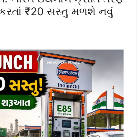
ોલ કરતાં ₹20 સસ્તુ મળશે નવું