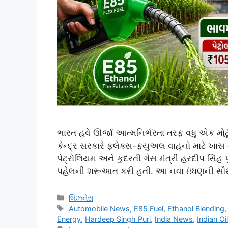
ભારત હવે ઊર્જા આત્મનિર્ભરતા તરફ વધુ એક મોટું
કેન્દ્ર સરકારે ફ્લેક્સ-ફ્યુઅલ વાહનો માટે ખાસ તૈ
પેટ્રોલિયમ અને કુદરતી ગેસ મંત્રી હરદીપ સિ
પહેલની શરૂઆત કરી હતી. આ નવા ઇંધણની સૌ
Categories
બિઝનેસ
Tags
Automobile News
,
E85 Fuel
,
Ethanol Blending
Energy
,
Hardeep Singh Puri
,
India News
,
Indian Oil