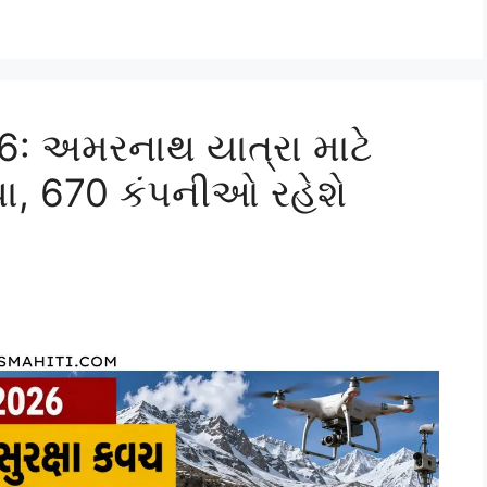
: અમરનાથ યાત્રા માટે
સ્થા, 670 કંપનીઓ રહેશે