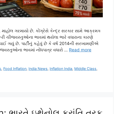
માહોલ ગરમાયો છે. કોંગ્રેસે કેન્દ્ર સરકાર સામે આક્રમક
 ચીજવસ્તુઓના ભાવમાં થયેલા ભારે વધારાના કારણે
 ગયું છે. પાર્ટીનું કહેવું છે કે વર્ષ 2014ની સરખામણીએ
જવસ્તુઓના ભાવમાં નોંધપાત્ર વધારો …
Read more
s
,
Food Inflation
,
India News
,
Inflation India
,
Middle Class
,
: ભારતે ઇથેનોલ ક્રાંતિ તરફ