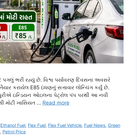
 પગલું ભરી રહ્યું છે. વિશ્વ પર્યાવરણ દિવસના અવસરે
યાર કરાયેલ E85 ઇંધણનું સત્તાવાર લોન્ચિંગ કર્યું છે.
ંહ પુરીએ ઇન્ડિયન ઓઇલના પેટ્રોલ પંપ પરથી આ નવી
થી મોટી ખાસિયત …
Read more
,
Ethanol Fuel
,
Flex Fuel
,
Flex Fuel Vehicle
,
Fuel News
,
Green
,
Petrol Price