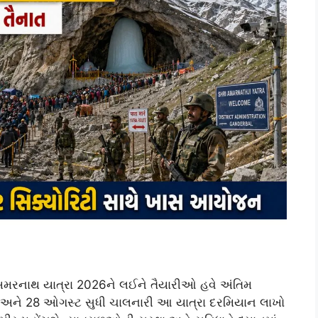
 અમરનાથ યાત્રા 2026ને લઈને તૈયારીઓ હવે અંતિમ
રી અને 28 ઓગસ્ટ સુધી ચાલનારી આ યાત્રા દરમિયાન લાખો