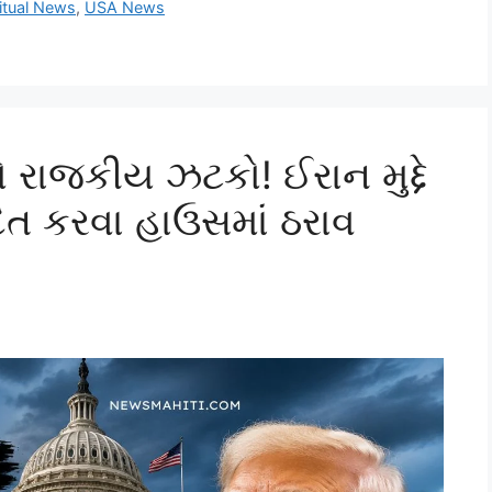
ritual News
,
USA News
ટો રાજકીય ઝટકો! ઈરાન મુદ્દે
યાદિત કરવા હાઉસમાં ઠરાવ