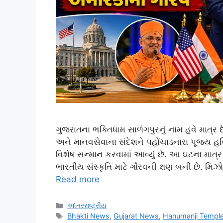
ગુજરાતના ભક્તિધામ સાળંગપુરનું નામ હવે માત્ર દેશ
અને માનવસેવાના સંદેશને પહોંચાડનારા પૂજ્ય હર
વિશેષ સન્માન કરવામાં આવ્યું છે. આ ઘટના માત્ર
ભારતીય સંસ્કૃતિ માટે ગૌરવની ક્ષણ બની છે. મિઝો
Read more
Categories
આંતરરાષ્ટ્રીય
Tags
Bhakti News
,
Gujarat News
,
Hanumanji Templ