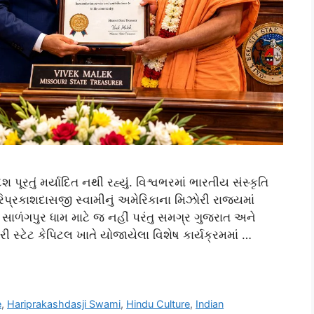
 પૂરતું મર્યાદિત નથી રહ્યું. વિશ્વભરમાં ભારતીય સંસ્કૃતિ
િપ્રકાશદાસજી સ્વામીનું અમેરિકાના મિઝોરી રાજ્યમાં
 સાળંગપુર ધામ માટે જ નહીં પરંતુ સમગ્ર ગુજરાત અને
રી સ્ટેટ કેપિટલ ખાતે યોજાયેલા વિશેષ કાર્યક્રમમાં …
e
,
Hariprakashdasji Swami
,
Hindu Culture
,
Indian