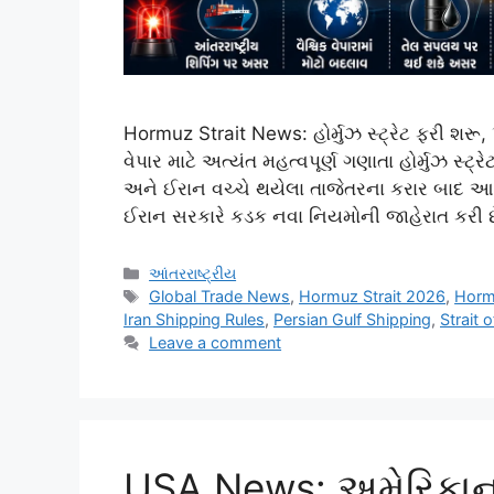
Hormuz Strait News: હોર્મુઝ સ્ટ્રેટ ફરી શરૂ, પ
વેપાર માટે અત્યંત મહત્વપૂર્ણ ગણાતા હોર્મુઝ સ
અને ઈરાન વચ્ચે થયેલા તાજેતરના કરાર બાદ આ વ્ય
ઈરાન સરકારે કડક નવા નિયમોની જાહેરાત કરી 
Categories
આંતરરાષ્ટ્રીય
Tags
Global Trade News
,
Hormuz Strait 2026
,
Horm
Iran Shipping Rules
,
Persian Gulf Shipping
,
Strait
Leave a comment
USA News: અમેરિકાના 