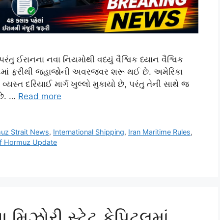
રંતુ ઈરાનના નવા નિયમોથી વધ્યું વૈશ્વિક ધ્યાન વૈશ્વિક
્ટ્રેટમાં ફરીથી જહાજોની અવરજવર શરૂ થઈ છે. અમેરિકા
સ્ત દરિયાઈ માર્ગ ખુલ્લો મુકાયો છે, પરંતુ તેની સાથે જ
છે. …
Read more
uz Strait News
,
International Shipping
,
Iran Maritime Rules
,
 of Hormuz Update
મિઝોરી સ્ટેટ કેપિટલમાં