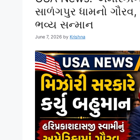
સાળંગપુર ધામનો ગૌરવ, 
ભવ્ય સન્માન
June 7, 2026
by
Krishna