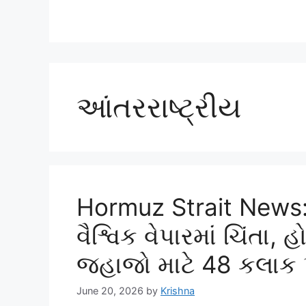
આંતરરાષ્ટ્રીય
Hormuz Strait News
વૈશ્વિક વેપારમાં ચિંતા, 
જહાજો માટે 48 કલાક પ
June 20, 2026
by
Krishna