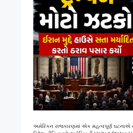
અમેરિકન રાજકારણમાં એક મહત્વપૂર્ણ ઘટનાએ નવી