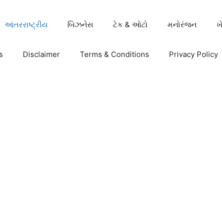
આંતરરાષ્ટ્રીય
બિઝનેસ
ટેક & ઓટો
મનોરંજન
ખ
s
Disclaimer
Terms & Conditions
Privacy Policy