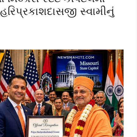
હરિપ્રકાશદાસજી સ્વામીનું