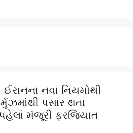
: ઈરાનના નવા નિયમોથી
હોર્મુઝમાંથી પસાર થતા
હેલાં મંજૂરી ફરજિયાત