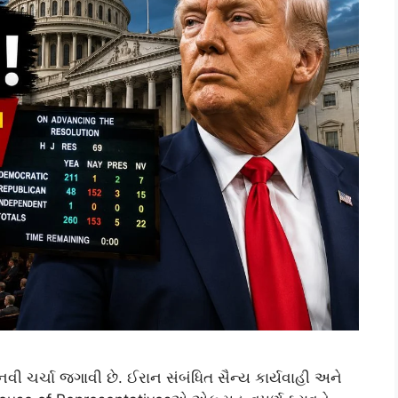
 ચર્ચા જગાવી છે. ઈરાન સંબંધિત સૈન્ય કાર્યવાહી અને