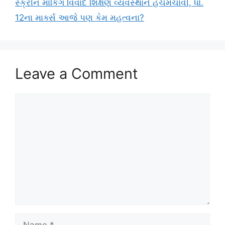
સ્ક્રીન માર્કિંગ વિવાદે શિક્ષણ વ્યવસ્થાને હચમચાવી, ધો.
12ના માર્ક્સ આજે પણ કેમ મહત્વના?
Leave a Comment
Comment
Name