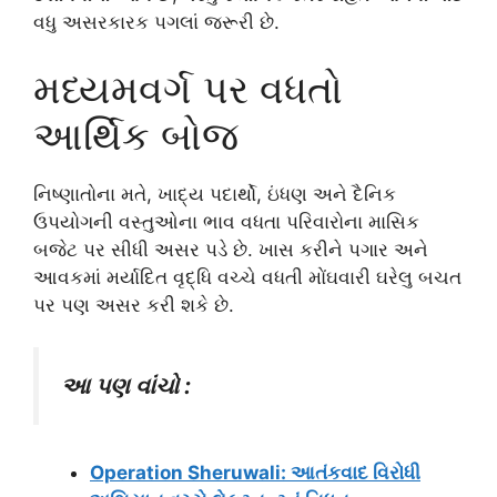
વધુ અસરકારક પગલાં જરૂરી છે.
મધ્યમવર્ગ પર વધતો
આર્થિક બોજ
નિષ્ણાતોના મતે, ખાદ્ય પદાર્થો, ઇંધણ અને દૈનિક
ઉપયોગની વસ્તુઓના ભાવ વધતા પરિવારોના માસિક
બજેટ પર સીધી અસર પડે છે. ખાસ કરીને પગાર અને
આવકમાં મર્યાદિત વૃદ્ધિ વચ્ચે વધતી મોંઘવારી ઘરેલુ બચત
પર પણ અસર કરી શકે છે.
આ પણ વાંચો :
Operation Sheruwali: આતંકવાદ વિરોધી