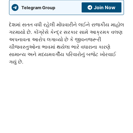
Join Now
Telegram Group
દેશમાં સતત વધી રહેલી મોંઘવારીને લઈને રાજકીય માહોલ
ગરમાયો છે. કોંગ્રેસે કેન્દ્ર સરકાર સામે આક્રમક વલણ
અપનાવતા આરોપ લગાવ્યો છે કે જીવનજરૂરી
ચીજવસ્તુઓના ભાવમાં થયેલા ભારે વધારાના કારણે
સામાન્ય અને મધ્યમવર્ગીય પરિવારોનું બજેટ ખોરવાઈ
ગયું છે.