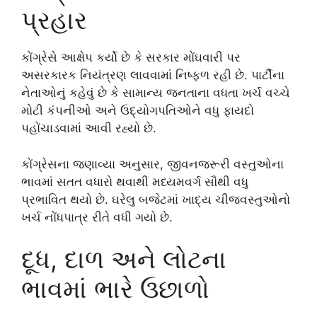
પ્રહાર
કોંગ્રેસે આક્ષેપ કર્યો છે કે સરકાર મોંઘવારી પર
અસરકારક નિયંત્રણ લાવવામાં નિષ્ફળ રહી છે. પાર્ટીના
નેતાઓનું કહેવું છે કે સામાન્ય જનતાના વધતા ખર્ચ વચ્ચે
મોટી કંપનીઓ અને ઉદ્યોગપતિઓને વધુ ફાયદો
પહોંચાડવામાં આવી રહ્યો છે.
કોંગ્રેસના જણાવ્યા અનુસાર, જીવનજરૂરી વસ્તુઓના
ભાવમાં સતત વધારો થવાથી મધ્યમવર્ગ સૌથી વધુ
પ્રભાવિત થયો છે. ઘરેલુ બજેટમાં ખાદ્ય ચીજવસ્તુઓનો
ખર્ચ નોંધપાત્ર રીતે વધી ગયો છે.
દૂધ, દાળ અને લોટના
ભાવમાં ભારે ઉછાળો