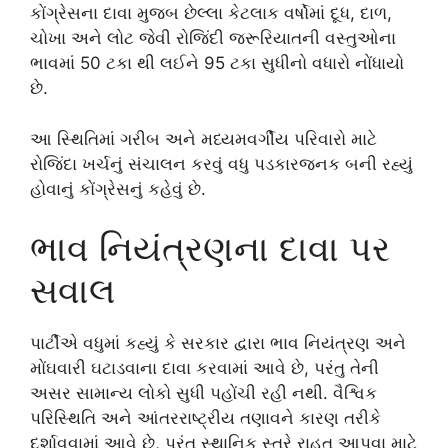
કોંગ્રેસના દાવા મુજબ છેલ્લા કેટલાક વર્ષોમાં દૂધ, દાળ,
ચોખા અને લોટ જેવી રોજિંદી જરૂરિયાતની વસ્તુઓના
ભાવમાં 50 ટકા થી લઈને 95 ટકા સુધીનો વધારો નોંધાયો
છે.
આ સ્થિતિમાં ગરીબ અને મધ્યમવર્ગીય પરિવારો માટે
રોજિંદા ખર્ચનું સંચાલન કરવું વધુ પડકારજનક બની રહ્યું
હોવાનું કોંગ્રેસનું કહેવું છે.
ભાવ નિયંત્રણના દાવા પર
સવાલ
પાર્ટીએ વધુમાં કહ્યું કે સરકાર દ્વારા ભાવ નિયંત્રણ અને
મોંઘવારી ઘટાડવાના દાવા કરવામાં આવે છે, પરંતુ તેની
અસર સામાન્ય લોકો સુધી પહોંચી રહી નથી. વૈશ્વિક
પરિસ્થિતિ અને આંતરરાષ્ટ્રીય તણાવને કારણ તરીકે
દર્શાવવામાં આવે છે, પરંતુ સ્થાનિક સ્તરે રાહત આપવા માટે