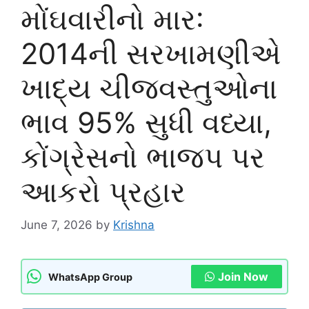
મોંઘવારીનો માર:
2014ની સરખામણીએ
ખાદ્ય ચીજવસ્તુઓના
ભાવ 95% સુધી વધ્યા,
કોંગ્રેસનો ભાજપ પર
આકરો પ્રહાર
June 7, 2026
by
Krishna
Join Now
WhatsApp Group