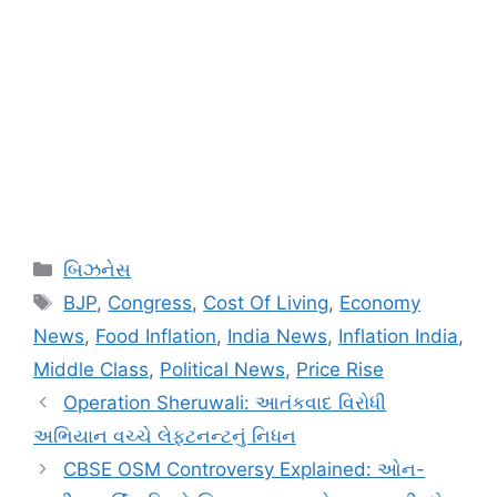
Categories
બિઝનેસ
Tags
BJP
,
Congress
,
Cost Of Living
,
Economy
News
,
Food Inflation
,
India News
,
Inflation India
,
Middle Class
,
Political News
,
Price Rise
Operation Sheruwali: આતંકવાદ વિરોધી
અભિયાન વચ્ચે લેફ્ટનન્ટનું નિધન
CBSE OSM Controversy Explained: ઓન-