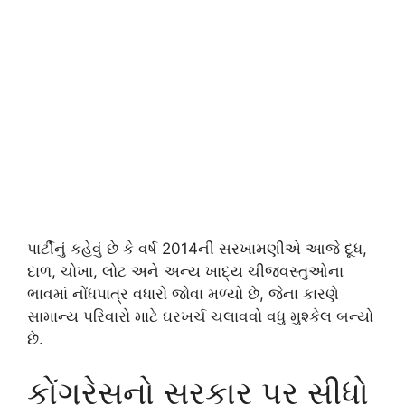
પાર્ટીનું કહેવું છે કે વર્ષ 2014ની સરખામણીએ આજે દૂધ,
દાળ, ચોખા, લોટ અને અન્ય ખાદ્ય ચીજવસ્તુઓના
ભાવમાં નોંધપાત્ર વધારો જોવા મળ્યો છે, જેના કારણે
સામાન્ય પરિવારો માટે ઘરખર્ચ ચલાવવો વધુ મુશ્કેલ બન્યો
છે.
કોંગ્રેસનો સરકાર પર સીધો