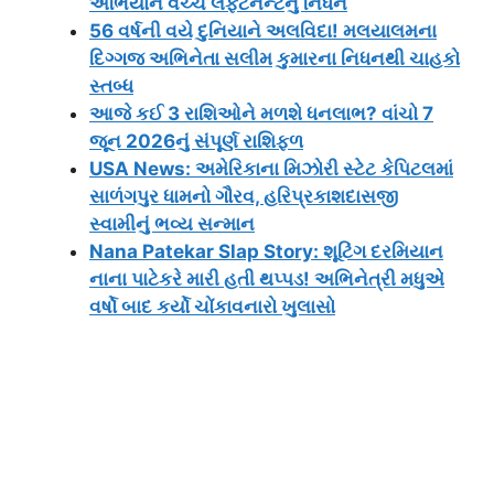
અભિયાન વચ્ચે લેફ્ટનન્ટનું નિધન
56 વર્ષની વયે દુનિયાને અલવિદા! મલયાલમના
દિગ્ગજ અભિનેતા સલીમ કુમારના નિધનથી ચાહકો
સ્તબ્ધ
આજે કઈ 3 રાશિઓને મળશે ધનલાભ? વાંચો 7
જૂન 2026નું સંપૂર્ણ રાશિફળ
USA News: અમેરિકાના મિઝોરી સ્ટેટ કેપિટલમાં
સાળંગપુર ધામનો ગૌરવ, હરિપ્રકાશદાસજી
સ્વામીનું ભવ્ય સન્માન
Nana Patekar Slap Story: શૂટિંગ દરમિયાન
નાના પાટેકરે મારી હતી થપ્પડ! અભિનેત્રી મધુએ
વર્ષો બાદ કર્યો ચોંકાવનારો ખુલાસો