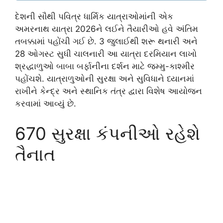
દેશની સૌથી પવિત્ર ધાર્મિક યાત્રાઓમાંની એક
અમરનાથ યાત્રા 2026ને લઈને તૈયારીઓ હવે અંતિમ
તબક્કામાં પહોંચી ગઈ છે. 3 જુલાઈથી શરૂ થનારી અને
28 ઓગસ્ટ સુધી ચાલનારી આ યાત્રા દરમિયાન લાખો
શ્રદ્ધાળુઓ બાબા બર્ફાનીના દર્શન માટે જમ્મુ-કાશ્મીર
પહોંચશે. યાત્રાળુઓની સુરક્ષા અને સુવિધાને ધ્યાનમાં
રાખીને કેન્દ્ર અને સ્થાનિક તંત્ર દ્વારા વિશેષ આયોજન
કરવામાં આવ્યું છે.
670 સુરક્ષા કંપનીઓ રહેશે
તૈનાત