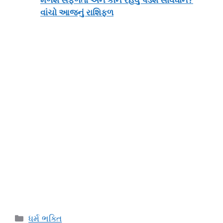
મળશે સફળતા અને કોને રહેવું પડશે સાવધાન?
વાંચો આજનું રાશિફળ
Categories
ધર્મ ભક્તિ