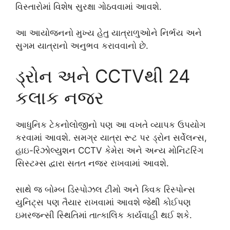
વિસ્તારોમાં વિશેષ સુરક્ષા ગોઠવવામાં આવશે.
આ આયોજનનો મુખ્ય હેતુ યાત્રાળુઓને નિર્ભય અને
સુગમ યાત્રાનો અનુભવ કરાવવાનો છે.
ડ્રોન અને CCTVથી 24
કલાક નજર
આધુનિક ટેકનોલોજીનો પણ આ વખતે વ્યાપક ઉપયોગ
કરવામાં આવશે. સમગ્ર યાત્રા રૂટ પર ડ્રોન સર્વેલન્સ,
હાઇ-રિઝોલ્યુશન CCTV કેમેરા અને અન્ય મોનિટરિંગ
સિસ્ટમ્સ દ્વારા સતત નજર રાખવામાં આવશે.
સાથે જ બોમ્બ ડિસ્પોઝલ ટીમો અને ક્વિક રિસ્પોન્સ
યુનિટ્સ પણ તૈયાર રાખવામાં આવશે જેથી કોઈપણ
ઇમરજન્સી સ્થિતિમાં તાત્કાલિક કાર્યવાહી થઈ શકે.