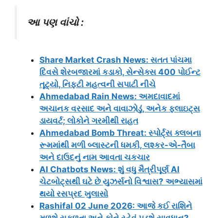
આ પણ વાંચો :
Share Market Crash News: સતત પાંચમા
દિવસે શેરબજારમાં કડાકો, સેન્સેક્સ 400 પોઈન્ટ
તૂટ્યો, નિફ્ટી મહત્વની સપાટી નીચે
Ahmedabad Rain News: અમદાવાદમાં
અચાનક વરસાદ અને વાવાઝોડું, અનેક ફ્લાઇટ્સ
ડાયવર્ટ; લોકોને ગરમીથી રાહત
Ahmedabad Bomb Threat: સ્પોર્ટ્સ ક્લબના
રૂમમાંથી મળી બ્લાસ્ટની ધમકી, લશ્કર-એ-તૈબા
અને દાઉદનું નામ આવતા ચકચાર
AI Chatbots News: શું વધુ મૈત્રીપૂર્ણ AI
ચેટબોટ્સથી ઘટે છે યુઝર્સનો વિશ્વાસ? અભ્યાસમાં
થયો રસપ્રદ ખુલાસો
Rashifal 02 June 2026: આજે કઈ રાશિને