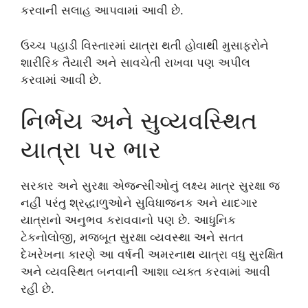
કરવાની સલાહ આપવામાં આવી છે.
ઉચ્ચ પહાડી વિસ્તારમાં યાત્રા થતી હોવાથી મુસાફરોને
શારીરિક તૈયારી અને સાવચેતી રાખવા પણ અપીલ
કરવામાં આવી છે.
નિર્ભય અને સુવ્યવસ્થિત
યાત્રા પર ભાર
સરકાર અને સુરક્ષા એજન્સીઓનું લક્ષ્ય માત્ર સુરક્ષા જ
નહીં પરંતુ શ્રદ્ધાળુઓને સુવિધાજનક અને યાદગાર
યાત્રાનો અનુભવ કરાવવાનો પણ છે. આધુનિક
ટેકનોલોજી, મજબૂત સુરક્ષા વ્યવસ્થા અને સતત
દેખરેખના કારણે આ વર્ષની અમરનાથ યાત્રા વધુ સુરક્ષિત
અને વ્યવસ્થિત બનવાની આશા વ્યક્ત કરવામાં આવી
રહી છે.