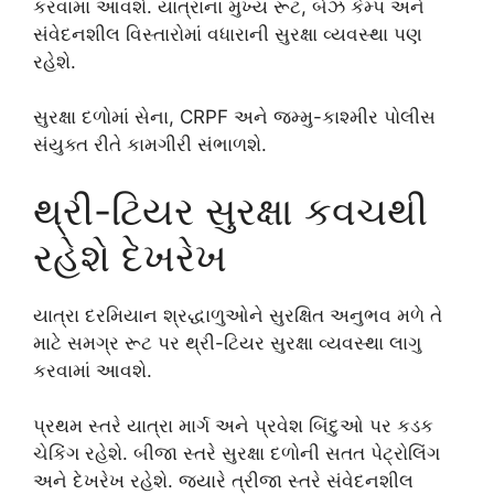
કરવામાં આવશે. યાત્રાના મુખ્ય રૂટ, બેઝ કેમ્પ અને
સંવેદનશીલ વિસ્તારોમાં વધારાની સુરક્ષા વ્યવસ્થા પણ
રહેશે.
સુરક્ષા દળોમાં સેના, CRPF અને જમ્મુ-કાશ્મીર પોલીસ
સંયુક્ત રીતે કામગીરી સંભાળશે.
થ્રી-ટિયર સુરક્ષા કવચથી
રહેશે દેખરેખ
યાત્રા દરમિયાન શ્રદ્ધાળુઓને સુરક્ષિત અનુભવ મળે તે
માટે સમગ્ર રૂટ પર થ્રી-ટિયર સુરક્ષા વ્યવસ્થા લાગુ
કરવામાં આવશે.
પ્રથમ સ્તરે યાત્રા માર્ગ અને પ્રવેશ બિંદુઓ પર કડક
ચેકિંગ રહેશે. બીજા સ્તરે સુરક્ષા દળોની સતત પેટ્રોલિંગ
અને દેખરેખ રહેશે. જ્યારે ત્રીજા સ્તરે સંવેદનશીલ