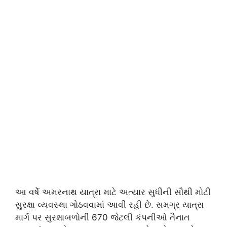
આ વર્ષે અમરનાથ યાત્રા માટે અત્યાર સુધીની સૌથી મોટી
સુરક્ષા વ્યવસ્થા ગોઠવવામાં આવી રહી છે. સમગ્ર યાત્રા
માર્ગ પર સુરક્ષાબળોની 670 જેટલી કંપનીઓ તૈનાત