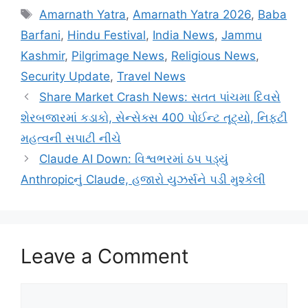
Tags
Amarnath Yatra
,
Amarnath Yatra 2026
,
Baba
Barfani
,
Hindu Festival
,
India News
,
Jammu
Kashmir
,
Pilgrimage News
,
Religious News
,
Security Update
,
Travel News
Share Market Crash News: સતત પાંચમા દિવસે
શેરબજારમાં કડાકો, સેન્સેક્સ 400 પોઈન્ટ તૂટ્યો, નિફ્ટી
મહત્વની સપાટી નીચે
Claude AI Down: વિશ્વભરમાં ઠપ પડ્યું
Anthropicનું Claude, હજારો યુઝર્સને પડી મુશ્કેલી
Leave a Comment
Comment