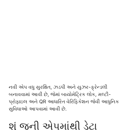
નવી એપ વધુ સુરક્ષિત, ઝડપી અને યુઝર-ફ્રેન્ડલી
બનાવવામાં આવી છે, જેમાં બાયોમેટ્રિક લોક, મલ્ટી-
પ્રોફાઇલ અને QR આધારિત વેરિફિકેશન જેવી આધુનિક
સુવિધાઓ આપવામાં આવી છે.
શું જૂની એપમાંથી ડેટા