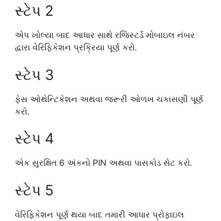
સ્ટેપ 2
એપ ખોલ્યા બાદ આધાર સાથે રજિસ્ટર્ડ મોબાઇલ નંબર
દ્વારા વેરિફિકેશન પ્રક્રિયા પૂર્ણ કરો.
સ્ટેપ 3
ફેસ ઓથેન્ટિકેશન અથવા જરૂરી ઓળખ ચકાસણી પૂર્ણ
કરો.
સ્ટેપ 4
એક સુરક્ષિત 6 અંકનો PIN અથવા પાસકોડ સેટ કરો.
સ્ટેપ 5
વેરિફિકેશન પૂર્ણ થયા બાદ તમારી આધાર પ્રોફાઇલ