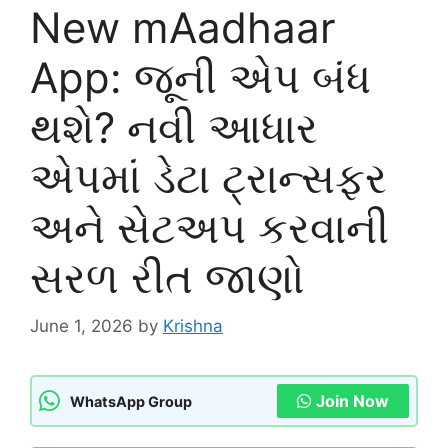
New mAadhaar
App: જૂની એપ બંધ
થશે? નવી આધાર
એપમાં ડેટા ટ્રાન્સફર
અને સેટઅપ કરવાની
સરળ રીત જાણો
June 1, 2026
by
Krishna
Join Now
WhatsApp Group