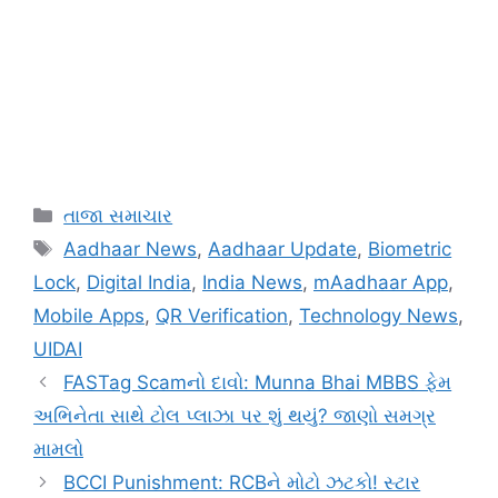
Categories
તાજા સમાચાર
Tags
Aadhaar News
,
Aadhaar Update
,
Biometric
Lock
,
Digital India
,
India News
,
mAadhaar App
,
Mobile Apps
,
QR Verification
,
Technology News
,
UIDAI
FASTag Scamનો દાવો: Munna Bhai MBBS ફેમ
અભિનેતા સાથે ટોલ પ્લાઝા પર શું થયું? જાણો સમગ્ર
મામલો
BCCI Punishment: RCBને મોટો ઝટકો! સ્ટાર