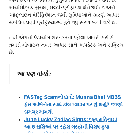
અને સરળ બનાવવાના હેતુથી તૈયાર કરવામાં આવી છે.
બાયોમેટ્રિક સુરક્ષા, મલ્ટી-પ્રોફાઇલ મેનેજમેન્ટ અને
ઓફલાઇન વેરિફિકેશન જેવી સુવિધાઓને કારણે આધાર
સંબંધિત ઘણી પ્રક્રિયાઓ હવે વધુ સરળ બની શકે છે.
નવી એપનો ઉપયોગ શરૂ કરતા પહેલા ખાતરી કરો કે
તમારો મોબાઇલ નંબર આધાર સાથે અપડેટેડ અને સક્રિય
છે.
આ પણ વાંચો :
FASTag Scamનો દાવો: Munna Bhai MBBS
ફેમ અભિનેતા સાથે ટોલ પ્લાઝા પર શું થયું? જાણો
સમગ્ર મામલો
June Lucky Zodiac Signs: જૂન મહિનામાં
આ 6 રાશિઓ પર રહેશે ગ્રહોની વિશેષ કૃપા,