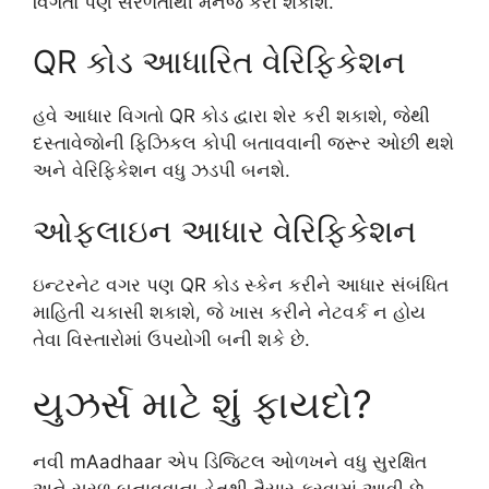
વિગતો પણ સરળતાથી મેનેજ કરી શકાશે.
QR કોડ આધારિત વેરિફિકેશન
હવે આધાર વિગતો QR કોડ દ્વારા શેર કરી શકાશે, જેથી
દસ્તાવેજોની ફિઝિકલ કોપી બતાવવાની જરૂર ઓછી થશે
અને વેરિફિકેશન વધુ ઝડપી બનશે.
ઓફલાઇન આધાર વેરિફિકેશન
ઇન્ટરનેટ વગર પણ QR કોડ સ્કેન કરીને આધાર સંબંધિત
માહિતી ચકાસી શકાશે, જે ખાસ કરીને નેટવર્ક ન હોય
તેવા વિસ્તારોમાં ઉપયોગી બની શકે છે.
યુઝર્સ માટે શું ફાયદો?
નવી mAadhaar એપ ડિજિટલ ઓળખને વધુ સુરક્ષિત