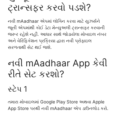
ટ્રાન્સફર કરવો પડશે?
નવી mAadhaar એપમાં લોગિન કરવા માટે યુઝર્સને
જૂની એપમાંથી કોઈ ડેટા મેન્યુઅલી ટ્રાન્સફર કરવાની
જરૂર રહેશે નહીં. આધાર સાથે જોડાયેલા મોબાઇલ નંબર
અને વેરિફિકેશન પ્રક્રિયા દ્વારા નવી પ્રોફાઇલ
સરળતાથી સેટ થઈ જશે.
નવી mAadhaar App કેવી
રીતે સેટ કરશો?
સ્ટેપ 1
તમારા મોબાઇલમાં Google Play Store અથવા Apple
App Store પરથી નવી mAadhaar એપ ડાઉનલોડ કરો.