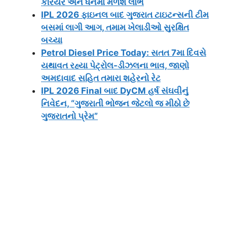
કરિયર અને ધનમાં મળશે લાભ
IPL 2026 ફાઇનલ બાદ ગુજરાત ટાઇટન્સની ટીમ
બસમાં લાગી આગ, તમામ ખેલાડીઓ સુરક્ષિત
બચ્યા
Petrol Diesel Price Today: સતત 7મા દિવસે
યથાવત રહ્યા પેટ્રોલ-ડીઝલના ભાવ, જાણો
અમદાવાદ સહિત તમારા શહેરનો રેટ
IPL 2026 Final બાદ DyCM હર્ષ સંઘવીનું
નિવેદન, “ગુજરાતી ભોજન જેટલો જ મીઠો છે
ગુજરાતનો પ્રેમ”