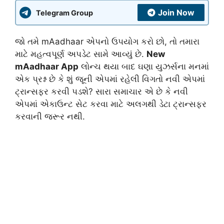
Join Now
Telegram Group
જો તમે mAadhaar એપનો ઉપયોગ કરો છો, તો તમારા
માટે મહત્વપૂર્ણ અપડેટ સામે આવ્યું છે.
New
mAadhaar App
લોન્ચ થયા બાદ ઘણા યુઝર્સના મનમાં
એક પ્રશ્ન છે કે શું જૂની એપમાં રહેલી વિગતો નવી એપમાં
ટ્રાન્સફર કરવી પડશે? સારા સમાચાર એ છે કે નવી
એપમાં એકાઉન્ટ સેટ કરવા માટે અલગથી ડેટા ટ્રાન્સફર
કરવાની જરૂર નથી.