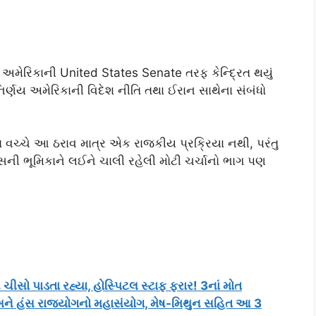
ન અમેરિકાની
United States Senate
તરફ કેન્દ્રિત થયું
નિર્ણય અમેરિકાની વિદેશ નીતિ તથા ઈરાન સાથેના સંબંધો
ચ્ચે આ ઠરાવ માત્ર એક રાજકીય પ્રક્રિયા નથી, પરંતુ
્રેસની ભૂમિકાને લઈને ચાલી રહેલી મોટી ચર્ચાનો ભાગ પણ
ીસો પાડતા રહ્યા, હોસ્પિટલ સ્ટાફ ફરાર! 3નાં મોત
ે હંસ રાજયોગનો મહાસંયોગ, મેષ-મિથુન સહિત આ 3