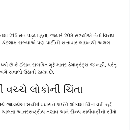
માં 215 મત પડ્યા હતા, જ્યારે 208 સભ્યોએ તેનો વિરોધ
ીના કેટલાક સભ્યોએ પણ પાર્ટીની સત્તાવાર લાઇનથી અલગ
કે ઈરાન સંબંધિત મુદ્દે માત્ર ડેમોક્રેટ્સ જ નહીં, પરંતુ
ગે સવાલો ઉઠાવી રહ્યા છે.
ી વચ્ચે લોકોની ચિંતા
જોડાયેલા ખર્ચમાં વધારાને લઈને લોકોમાં ચિંતા વધી રહી
ુધી ચાલતા આંતરરાષ્ટ્રીય તણાવ અને સૈન્ય કાર્યવાહીનો સીધો