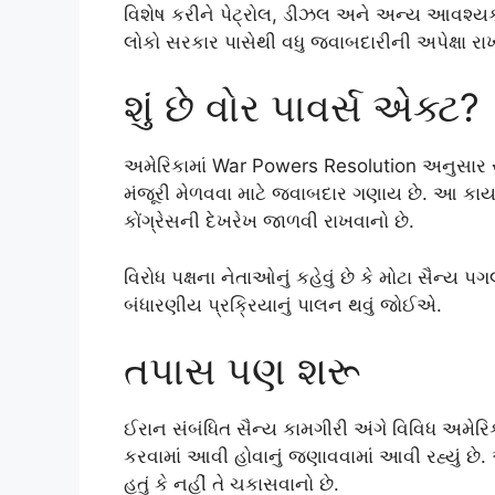
વિશેષ કરીને પેટ્રોલ, ડીઝલ અને અન્ય આવશ્યક
લોકો સરકાર પાસેથી વધુ જવાબદારીની અપેક્ષા રાખી
શું છે વોર પાવર્સ એક્ટ?
અમેરિકામાં
War Powers Resolution
અનુસાર રા
મંજૂરી મેળવવા માટે જવાબદાર ગણાય છે. આ કાયદાન
કોંગ્રેસની દેખરેખ જાળવી રાખવાનો છે.
વિરોધ પક્ષના નેતાઓનું કહેવું છે કે મોટા સૈન્ય પ
બંધારણીય પ્રક્રિયાનું પાલન થવું જોઈએ.
તપાસ પણ શરૂ
ઈરાન સંબંધિત સૈન્ય કામગીરી અંગે વિવિધ અમે
કરવામાં આવી હોવાનું જણાવવામાં આવી રહ્યું છે.
હતું કે નહીં તે ચકાસવાનો છે.