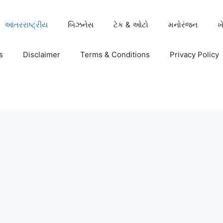
આંતરરાષ્ટ્રીય
બિઝનેસ
ટેક & ઓટો
મનોરંજન
ખ
s
Disclaimer
Terms & Conditions
Privacy Policy