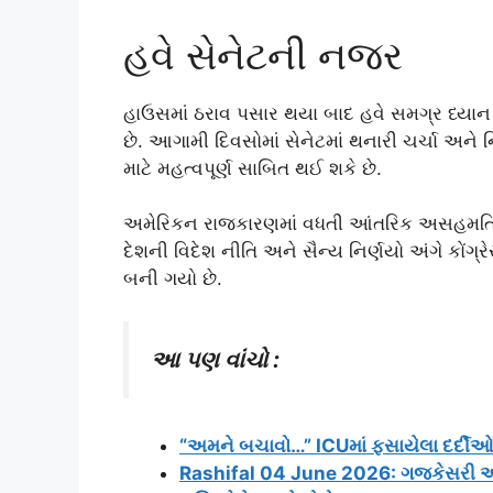
હવે સેનેટની નજર
હાઉસમાં ઠરાવ પસાર થયા બાદ હવે સમગ્ર ધ્યા
છે. આગામી દિવસોમાં સેનેટમાં થનારી ચર્ચા અને 
માટે મહત્વપૂર્ણ સાબિત થઈ શકે છે.
અમેરિકન રાજકારણમાં વધતી આંતરિક અસહમતિ વ
દેશની વિદેશ નીતિ અને સૈન્ય નિર્ણયો અંગે કોંગ
બની ગયો છે.
આ પણ વાંચો :
“અમને બચાવો…” ICUમાં ફસાયેલા દર્દીઓ ચ
Rashifal 04 June 2026: ગજકેસરી અન