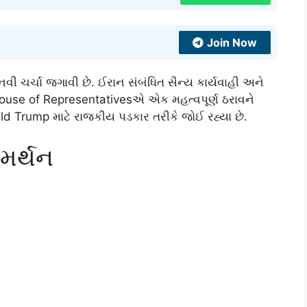
Join Now
 ચર્ચા જગાવી છે. ઈરાન સંબંધિત સૈન્ય કાર્યવાહી અને
ouse of Representatives
એ એક મહત્વપૂર્ણ ઠરાવને
ld Trump
માટે રાજકીય પડકાર તરીકે જોઈ રહ્યા છે.
સમર્થન