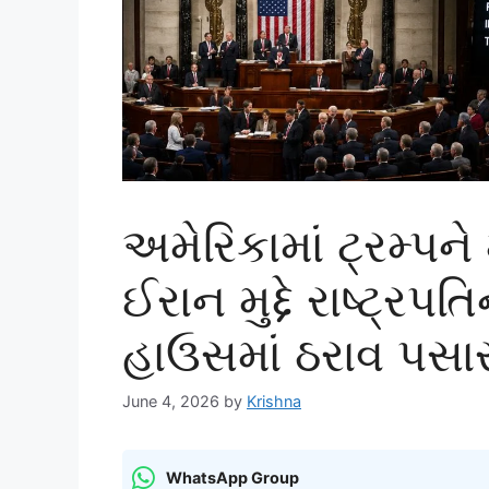
અમેરિકામાં ટ્રમ્પ
ઈરાન મુદ્દે રાષ્ટ્રપત
હાઉસમાં ઠરાવ પસા
June 4, 2026
by
Krishna
WhatsApp Group