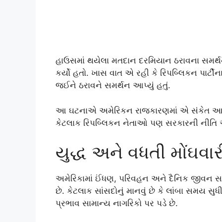
હાઉસમાં થયેલા મતદાન દરમિયાન ઠરાવના સમર્થન
કર્યો હતો. ખાસ વાત એ રહી કે રિપબ્લિકન પાર્ટ
જઈને ઠરાવને સમર્થન આપ્યું હતું.
આ ઘટનાએ અમેરિકન રાજકારણમાં એ સંકેત આપ્યો છે 
કેટલાક રિપબ્લિકન નેતાઓ પણ સરકારની નીતિ અં
યુદ્ધ અને વધતી મોંઘવાર
અમેરિકામાં ઈંધણ, પરિવહન અને દૈનિક જીવન સાથે 
છે. કેટલાક સાંસદોનું માનવું છે કે લાંબા સમય સ
પ્રભાવ સામાન્ય નાગરિકો પર પડે છે.