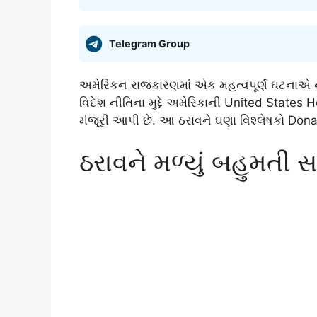
Telegram Group
અમેરિકન રાજકારણમાં એક મહત્વપૂર્ણ ઘટનાએ નવી
વિદેશ નીતિના મુદ્દે અમેરિકાની
United States H
મંજૂરી આપી છે. આ ઠરાવને ઘણા વિશ્લેષકો
Dona
ઠરાવને મળ્યું બહુમતી 