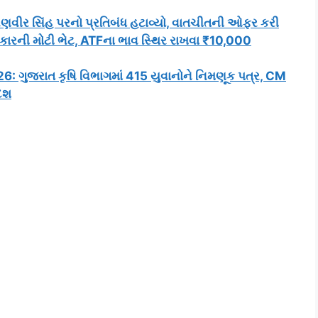
રણવીર સિંહ પરનો પ્રતિબંધ હટાવ્યો, વાતચીતની ઓફર કરી
કારની મોટી ભેટ, ATFના ભાવ સ્થિર રાખવા ₹10,000
ગુજરાત કૃષિ વિભાગમાં 415 યુવાનોને નિમણૂક પત્ર, CM
દેશ