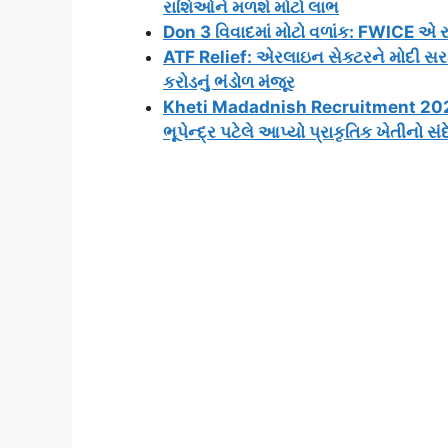
રાશિઓને મળશે મોટો લાભ
Don 3 વિવાદમાં મોટો વળાંક: FWICE એ 
ATF Relief: એરલાઇન સેક્ટરને મોદી સર
કરોડનું ભંડોળ મંજૂર
Kheti Madadnish Recruitment 2026: 
ભૂપેન્દ્ર પટેલે આપ્યો પ્રાકૃતિક ખેતીનો સં