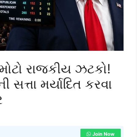
ને મોટો રાજકીય ઝટકો!
િની સત્તા મર્યાદિત કરવા
ર
Join Now