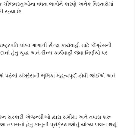
 ચીજવસ્તુઓના વધતા ભાવોને કારણે અનેક વિસ્તારોમાં
 રહ્યા છે.
ષ્ટ્રપતિ લાંબા ગાળાની સૈન્ય કાર્યવાહી માટે કોંગ્રેસની
ો હેતુ યુદ્ધ અને સૈન્ય કાર્યવાહી જેવા નિર્ણયો પર
ગલાં પહેલાં કોંગ્રેસની ભૂમિકા મહત્વપૂર્ણ હોવી જોઈએ અને
રિકન સરકારી એજન્સીઓ દ્વારા સમીક્ષા અને તપાસ શરૂ
 આ તપાસનો હેતુ કાનૂની પ્રક્રિયાઓનું યોગ્ય પાલન થયું