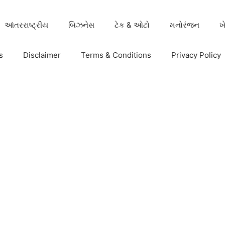
આંતરરાષ્ટ્રીય
બિઝનેસ
ટેક & ઓટો
મનોરંજન
ખ
s
Disclaimer
Terms & Conditions
Privacy Policy