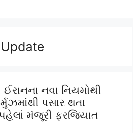
z Update
: ઈરાનના નવા નિયમોથી
હોર્મુઝમાંથી પસાર થતા
હેલાં મંજૂરી ફરજિયાત