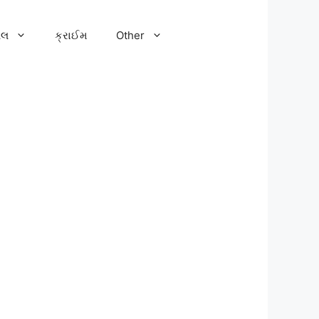
ેલ
ક્રાઈમ
Other