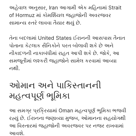
અહેવાલ અનુસાર,
Iran
આગામી એક મહિનામાં
Strait
of Hormuz
માં કોમર્શિયલ જહાજોની અવરજવર
સામાન્ય સ્તરે લાવવા તૈયાર થયું છે.
તેના બદલામાં
United States
ઈરાનની આસપાસ તૈનાત
પોતાના કેટલાક સૈનિકોને પરત બોલાવી શકે છે અને
નૌકાદળની નાકાબંધીમાં રાહત આપી શકે છે. જોકે, આ
સમજૂતીમાં લશ્કરી જહાજોને સામેલ કરવામાં આવ્યા
નથી.
ઓમાન અને પાકિસ્તાનની
મહત્વપૂર્ણ ભૂમિકા
આ સમગ્ર પ્રક્રિયામાં
Oman
મહત્વપૂર્ણ ભૂમિકા ભજવી
રહ્યું છે. ઈરાનના જણાવ્યા મુજબ, ઓમાનના સહયોગથી
આ વિસ્તારમાં જહાજોની અવરજવર પર નજર રાખવામાં
આવશે.