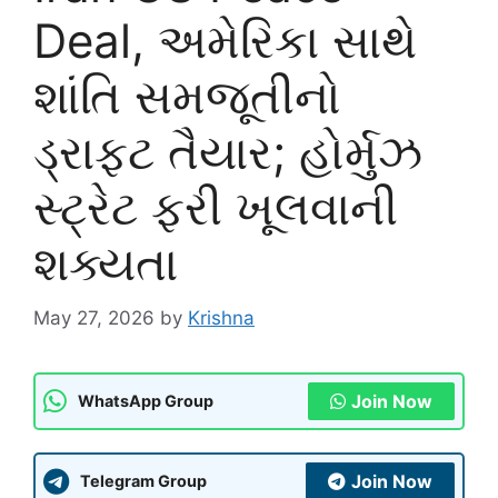
Deal, અમેરિકા સાથે
શાંતિ સમજૂતીનો
ડ્રાફ્ટ તૈયાર; હોર્મુઝ
સ્ટ્રેટ ફરી ખૂલવાની
શક્યતા
May 27, 2026
by
Krishna
Join Now
WhatsApp Group
Join Now
Telegram Group