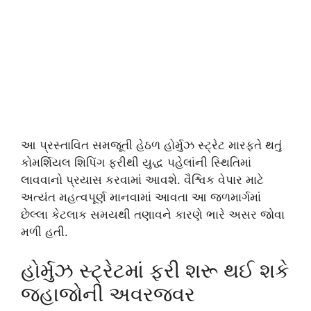
આ પ્રસ્તાવિત સમજૂતી હેઠળ હોર્મુઝ સ્ટ્રેટ મારફતે થતું
કોમર્શિયલ શિપિંગ ફરીથી યુદ્ધ પહેલાંની સ્થિતિમાં
લાવવાનો પ્રયાસ કરવામાં આવશે. વૈશ્વિક વેપાર માટે
અત્યંત મહત્વપૂર્ણ માનવામાં આવતા આ જળમાર્ગમાં
છેલ્લા કેટલાક સમયથી તણાવને કારણે ભારે અસર જોવા
મળી હતી.
હોર્મુઝ સ્ટ્રેટમાં ફરી શરૂ થઈ શકે
જહાજોની અવરજવર