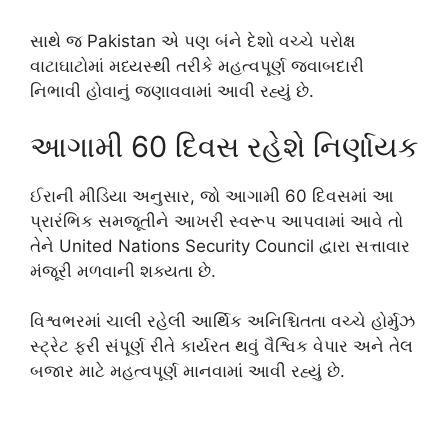
સાથે જ
Pakistan
એ પણ બંને દેશો વચ્ચે પરોક્ષ
વાટાઘાટોમાં મધ્યસ્થી તરીકે મહત્વપૂર્ણ જવાબદારી
નિભાવી હોવાનું જણાવવામાં આવી રહ્યું છે.
આગામી 60 દિવસ રહેશે નિર્ણાયક
ઈરાની મીડિયા અનુસાર, જો આગામી 60 દિવસમાં આ
પ્રારંભિક સમજૂતીને આખરી સ્વરૂપ આપવામાં આવે તો
તેને
United Nations Security Council
દ્વારા સત્તાવાર
મંજૂરી મળવાની શક્યતા છે.
વિશ્વભરમાં ચાલી રહેલી આર્થિક અનિશ્ચિતતા વચ્ચે હોર્મુઝ
સ્ટ્રેટ ફરી સંપૂર્ણ રીતે કાર્યરત થવું વૈશ્વિક વેપાર અને તેલ
બજાર માટે મહત્વપૂર્ણ માનવામાં આવી રહ્યું છે.