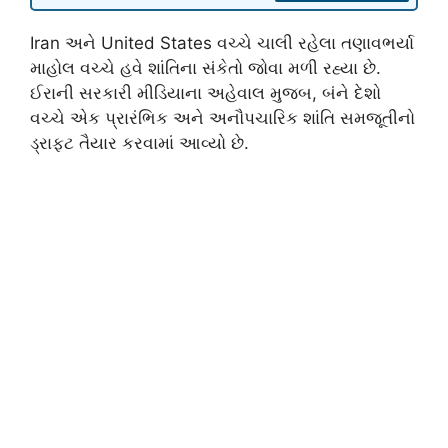
Iran
અને
United States
વચ્ચે ચાલી રહેલા તણાવભર્યા
માહોલ વચ્ચે હવે શાંતિના સંકેતો જોવા મળી રહ્યા છે.
ઈરાની સરકારી મીડિયાના અહેવાલ મુજબ, બંને દેશો
વચ્ચે એક પ્રારંભિક અને અનૌપચારિક શાંતિ સમજૂતીનો
ડ્રાફ્ટ તૈયાર કરવામાં આવ્યો છે.