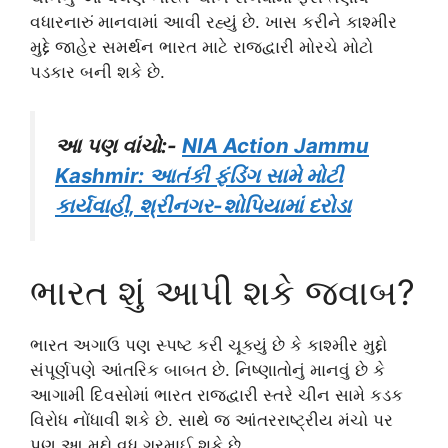
વધારનારું માનવામાં આવી રહ્યું છે. ખાસ કરીને કાશ્મીર
મુદ્દે જાહેર સમર્થન ભારત માટે રાજદ્વારી મોરચે મોટો
પડકાર બની શકે છે.
આ પણ વાંચો:-
NIA Action Jammu
Kashmir: આતંકી ફંડિંગ સામે મોટી
કાર્યવાહી, શ્રીનગર-શોપિયામાં દરોડા
ભારત શું આપી શકે જવાબ?
ભારત અગાઉ પણ સ્પષ્ટ કરી ચૂક્યું છે કે કાશ્મીર મુદ્દો
સંપૂર્ણપણે આંતરિક બાબત છે. નિષ્ણાતોનું માનવું છે કે
આગામી દિવસોમાં ભારત રાજદ્વારી સ્તરે ચીન સામે કડક
વિરોધ નોંધાવી શકે છે. સાથે જ આંતરરાષ્ટ્રીય મંચો પર
પણ આ મુદ્દો વધુ ગરમાઈ શકે છે.