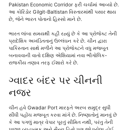
Pakistan Economic Corridor
ફરી ચર્ચામાં આવ્યો છે.
આ કોરિડોર
Gilgit-Baltistan
વિસ્તારમાંથી પસાર થાય
છે, જેને ભારત પોતાનો હિસ્સો માને છે.
ભારત લાંબા સમયથી કહી રહ્યું છે કે આ પ્રોજેક્ટ તેની
પ્રાદેશિક અખંડિતતાનું ઉલ્લંઘન કરે છે. ચીન દ્વારા
પાકિસ્તાન સાથે મળીને આ પ્રોજેક્ટને વધુ મજબૂત
બનાવવાની વાતો દક્ષિણ એશિયામાં નવા ભૌગોલિક-
રાજકીય તણાવ તરફ ઈશારો કરે છે.
ગ્વાદર બંદર પર ચીનની
નજર
ચીન હવે
Gwadar Port
મારફતે અરબ સમુદ્ર સુધી
સીધી પહોંચ મજબૂત કરવા માંગે છે. નિષ્ણાતોનું માનવું છે
કે આ પગલું માત્ર વેપાર પૂરતું સીમિત નથી, પરંતુ તેની
પાછળ વ્યૂહાત્મક અને સૈન્ય હિતો પણ જોડાયેલા હોઈ