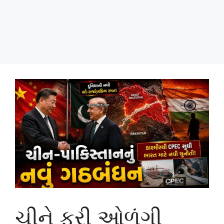
ચીને ફરી ઓળંગી