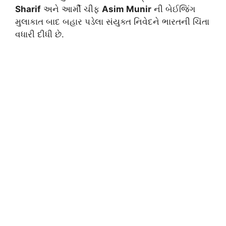
Sharif
અને આર્મી ચીફ
Asim Munir
ની બેઈજિંગ
મુલાકાત બાદ બહાર પડેલા સંયુક્ત નિવેદને ભારતની ચિંતા
વધારી દીધી છે.