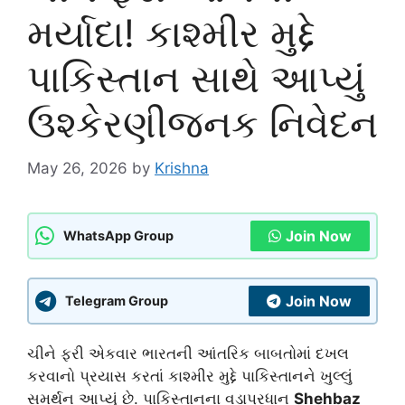
મર્યાદા! કાશ્મીર મુદ્દે
પાકિસ્તાન સાથે આપ્યું
ઉશ્કેરણીજનક નિવેદન
May 26, 2026
by
Krishna
Join Now
WhatsApp Group
Join Now
Telegram Group
ચીને ફરી એકવાર ભારતની આંતરિક બાબતોમાં દખલ
કરવાનો પ્રયાસ કરતાં કાશ્મીર મુદ્દે પાકિસ્તાનને ખુલ્લું
સમર્થન આપ્યું છે. પાકિસ્તાનના વડાપ્રધાન
Shehbaz