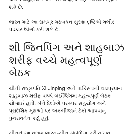
શકે છે.
ભારત માટે આ સમગ્ર ગઠબંધન સુરક્ષા દૃષ્ટિએ ગંભીર
પડકાર ઊભો કરી શકે છે.
શી જિનપિંગ અને શાહબાઝ
શરીફ વચ્ચે મહત્વપૂર્ણ
બેઠક
ચીની રાષ્ટ્રપતિ
Xi Jinping
અને પાકિસ્તાની વડાપ્રધાન
શાહબાઝ શરીફ વચ્ચે બેઈજિંગમાં મહત્વપૂર્ણ બેઠક
યોજાઈ હતી. બંને દેશોએ પરસ્પર સહયોગ અને
પ્રાદેશિક મુદ્દાઓ પર એકબીજાને ટેકો આપવાનું
પુનરાવર્તન કર્યું હતું.
ચીનનું આ વલણ ભારત-ચીન સંબંધોમાં ફરી તણાવ