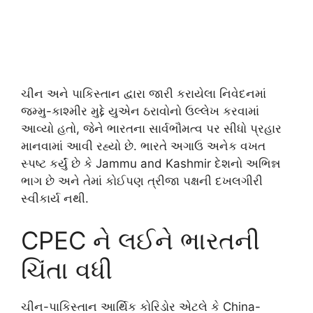
ચીન અને પાકિસ્તાન દ્વારા જારી કરાયેલા નિવેદનમાં
જમ્મુ-કાશ્મીર મુદ્દે યુએન ઠરાવોનો ઉલ્લેખ કરવામાં
આવ્યો હતો, જેને ભારતના સાર્વભૌમત્વ પર સીધો પ્રહાર
માનવામાં આવી રહ્યો છે. ભારતે અગાઉ અનેક વખત
સ્પષ્ટ કર્યું છે કે
Jammu and Kashmir
દેશનો અભિન્ન
ભાગ છે અને તેમાં કોઈપણ ત્રીજા પક્ષની દખલગીરી
સ્વીકાર્ય નથી.
CPEC ને લઈને ભારતની
ચિંતા વધી
ચીન-પાકિસ્તાન આર્થિક કોરિડોર એટલે કે
China-