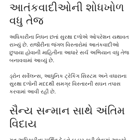
આતંકવાદીઓની શોધખોળ
વધુ તેજ
અધિકારીના નિધન છતાં સુરક્ષા દળોએ ઓપરેશન યથાવત
રાખ્યું છે. રાજૌરીના જંગલ વિસ્તારોમાં આતંકવાદીઓ
છુપાયા હોવાની માહિતીના આધારે સર્ચ અભિયાન વધુ તેજ
બનાવવામાં આવ્યું છે.
ડ્રોન સર્વેલન્સ, આધુનિક ટ્રેકિંગ સિસ્ટમ અને વધારાના
સુરક્ષા દળોની મદદથી સમગ્ર વિસ્તારની સઘન તપાસ
કરવામાં આવી રહી છે.
સૈન્ય સન્માન સાથે અંતિમ
વિદાય
મૃત અધિકારીના પાર્થિવ દેહને બહાર કાઢી લેવામાં આવ્યો