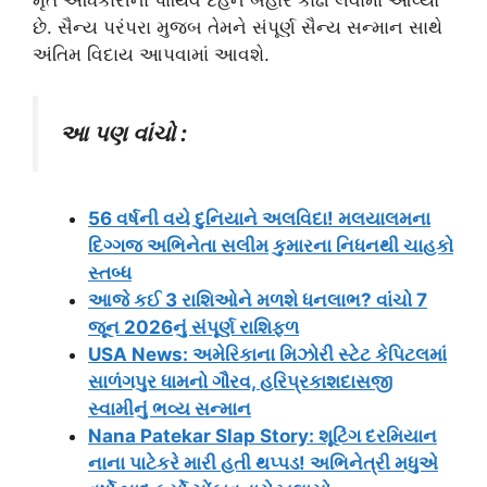
છે. સૈન્ય પરંપરા મુજબ તેમને સંપૂર્ણ સૈન્ય સન્માન સાથે
અંતિમ વિદાય આપવામાં આવશે.
આ પણ વાંચો :
56 વર્ષની વયે દુનિયાને અલવિદા! મલયાલમના
દિગ્ગજ અભિનેતા સલીમ કુમારના નિધનથી ચાહકો
સ્તબ્ધ
આજે કઈ 3 રાશિઓને મળશે ધનલાભ? વાંચો 7
જૂન 2026નું સંપૂર્ણ રાશિફળ
USA News: અમેરિકાના મિઝોરી સ્ટેટ કેપિટલમાં
સાળંગપુર ધામનો ગૌરવ, હરિપ્રકાશદાસજી
સ્વામીનું ભવ્ય સન્માન
Nana Patekar Slap Story: શૂટિંગ દરમિયાન
નાના પાટેકરે મારી હતી થપ્પડ! અભિનેત્રી મધુએ