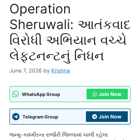
Operation
Sheruwali: આતંકવાદ
વિરોધી અભિયાન વચ્ચે
લેફ્ટનન્ટનું નિધન
June 7, 2026
by
Krishna
Join Now
WhatsApp Group
Join Now
Telegram Group
જમ્મુ-કાશ્મીરના રાજૌરી જિલ્લામાં ચાલી રહેલા