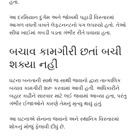
હતા.
આ દરમિયાન દુર્ગમ અને જોખમી પહાડી વિસ્તારમાં
આગળ વધતી વખતે લેફ્ટનન્ટનો પગ લપસ્યો હતો. તેઓ
સીધા ખાઈમાં ગબડી પડતા ગંભીર રીતે ઘવાયા હતા.
બચાવ કામગીરી છતાં બચી
શક્યા નહીં
ઘટના બનતાની સાથે જ સાથી જવાનો દ્વારા તાત્કાલિક
બચાવ કામગીરી શરૂ કરવામાં આવી હતી. અધિકારીને
બહાર કાઢીને સારવાર માટે લઈ જવામાં આવ્યા હતા, પરંતુ
ગંભીર ઈજાઓને કારણે તેમનું મૃત્યુ થયું હતું.
આ ઘટનાએ સેનાના જવાનો અને સ્થાનિક વિસ્તારમાં
શોકનું મોજું ફેલાવી દીધું છે.