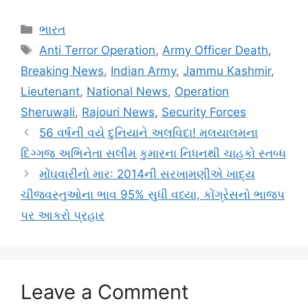
Categories
ભારત
Tags
Anti Terror Operation
,
Army Officer Death
,
Breaking News
,
Indian Army
,
Jammu Kashmir
,
Lieutenant
,
National News
,
Operation
Sheruwali
,
Rajouri News
,
Security Forces
56 વર્ષની વયે દુનિયાને અલવિદા! મલયાલમના
દિગ્ગજ અભિનેતા સલીમ કુમારના નિધનથી ચાહકો સ્તબ્ધ
મોંઘવારીનો માર: 2014ની સરખામણીએ ખાદ્ય
ચીજવસ્તુઓના ભાવ 95% સુધી વધ્યા, કોંગ્રેસનો ભાજપ
પર આકરો પ્રહાર
Leave a Comment