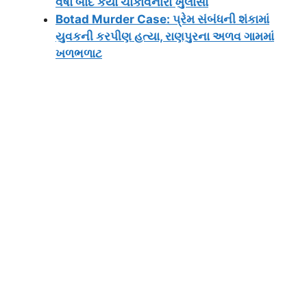
વર્ષો બાદ કર્યો ચોંકાવનારો ખુલાસો
Botad Murder Case: પ્રેમ સંબંધની શંકામાં
યુવકની કરપીણ હત્યા, રાણપુરના અળવ ગામમાં
ખળભળાટ