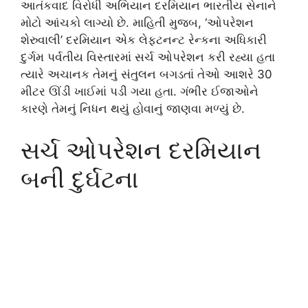
આતંકવાદ વિરોધી અભિયાન દરમિયાન ભારતીય સેનાને
મોટો આંચકો લાગ્યો છે. માહિતી મુજબ, ‘ઓપરેશન
શેરુવાલી’ દરમિયાન એક લેફ્ટનન્ટ રેન્કના અધિકારી
દુર્ગમ પર્વતીય વિસ્તારમાં સર્ચ ઓપરેશન કરી રહ્યા હતા
ત્યારે અચાનક તેમનું સંતુલન બગડતાં તેઓ આશરે 30
મીટર ઊંડી ખાઈમાં પડી ગયા હતા. ગંભીર ઈજાઓને
કારણે તેમનું નિધન થયું હોવાનું જાણવા મળ્યું છે.
સર્ચ ઓપરેશન દરમિયાન
બની દુર્ઘટના