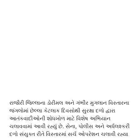
રાજૌરી જિલ્લાના ડોરીમલ અને ગંભીર મુગલાન વિસ્તારના
જંગલોમાં છેલ્લા કેટલાક દિવસોથી સુરક્ષા દળો દ્વારા
આતંકવાદીઓની શોધખોળ માટે વિશેષ અભિયાન
ચલાવવામાં આવી રહ્યું છે. સેના, પોલીસ અને અર્ધલશ્કરી
દળો સંયુક્ત રીતે વિસ્તારમાં સર્ચ ઓપરેશન ચલાવી રહ્યા