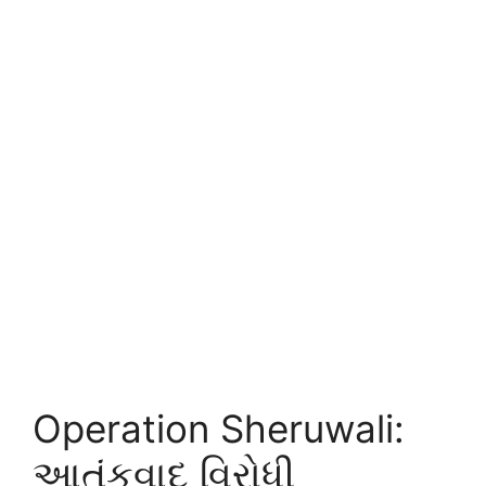
Operation Sheruwali:
આતંકવાદ વિરોધી