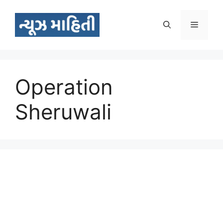
Skip
to
Menu
content
Operation
Sheruwali