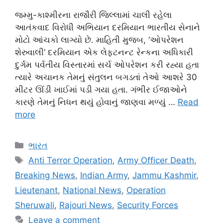
જમ્મુ-કાશ્મીરના રાજૌરી જિલ્લામાં ચાલી રહેલા
આતંકવાદ વિરોધી અભિયાન દરમિયાન ભારતીય સેનાને
મોટો આંચકો લાગ્યો છે. માહિતી મુજબ, ‘ઓપરેશન
શેરુવાલી’ દરમિયાન એક લેફ્ટનન્ટ રેન્કના અધિકારી
દુર્ગમ પર્વતીય વિસ્તારમાં સર્ચ ઓપરેશન કરી રહ્યા હતા
ત્યારે અચાનક તેમનું સંતુલન બગડતાં તેઓ આશરે 30
મીટર ઊંડી ખાઈમાં પડી ગયા હતા. ગંભીર ઈજાઓને
કારણે તેમનું નિધન થયું હોવાનું જાણવા મળ્યું …
Read
more
Categories
ભારત
Tags
Anti Terror Operation
,
Army Officer Death
,
Breaking News
,
Indian Army
,
Jammu Kashmir
,
Lieutenant
,
National News
,
Operation
Sheruwali
,
Rajouri News
,
Security Forces
Leave a comment