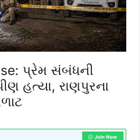
e: પ્રેમ સંબંધની
પીણ હત્યા, રાણપુરના
ળાટ
Join Now