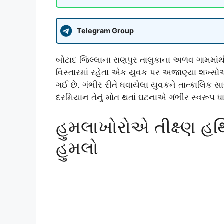
Telegram Group
બોટાદ જિલ્લાના રાણપુર તાલુકાના અળવ ગામમાં
વિસ્તારમાં રહેતા એક યુવક પર અજાણ્યા શખ્સોએ
ગઈ છે. ગંભીર રીતે ઘવાયેલા યુવકને તાત્કાલિક સા
દરમિયાન તેનું મોત થતાં ઘટનાએ ગંભીર સ્વરૂપ ધારણ
હુમલાખોરોએ તીક્ષ્ણ હથ
હુમલો