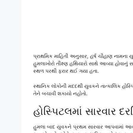
પ્રાથમિક માહિતી અનુસાર, હર્ષ ચૌહાણ નામના ય
હુમલાખોરો તીક્ષ્ણ હથિયારો સાથે આવ્યા હોવાનું
સ્થળ પરથી ફરાર થઈ ગયા હતા.
સ્થાનિક લોકોની મદદથી યુવકને તાત્કાલિક હોસ્
તેને બચાવી શકાયો નહોતો.
હોસ્પિટલમાં સારવાર દ
હુમલા બાદ યુવકને પ્રથમ સારવાર આપવામાં આવી