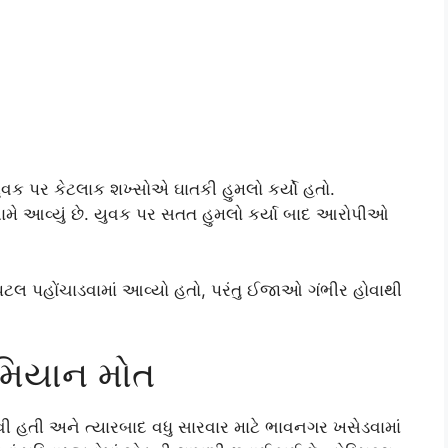
ુવક પર કેટલાક શખ્સોએ ઘાતકી હુમલો કર્યો હતો.
 સામે આવ્યું છે. યુવક પર સતત હુમલો કર્યા બાદ આરોપીઓ
પિટલ પહોંચાડવામાં આવ્યો હતો, પરંતુ ઈજાઓ ગંભીર હોવાથી
રમિયાન મોત
 હતી અને ત્યારબાદ વધુ સારવાર માટે ભાવનગર ખસેડવામાં