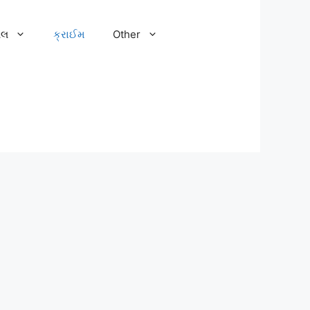
ેલ
ક્રાઈમ
Other