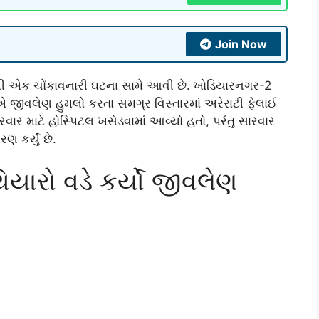
Join Now
થી એક ચોંકાવનારી ઘટના સામે આવી છે. ખોડિયારનગર-2
 જીવલેણ હુમલો કરતા સમગ્ર વિસ્તારમાં અરેરાટી ફેલાઈ
રવાર માટે હોસ્પિટલ ખસેડવામાં આવ્યો હતો, પરંતુ સારવાર
 કર્યું છે.
િયારો વડે કર્યો જીવલેણ