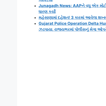
Junagadh News: AAPને વધુ એક મોટો ઝ
ધારણ કર્યો
મહેસાણામાં દહેશત! 3 કારમાં આવેલા શખ્સો
Gujarat Police Operation Delta Hunt:
ઝડપાયા, રાજ્યભરમાં પોલીસનું મેગા ઓપ