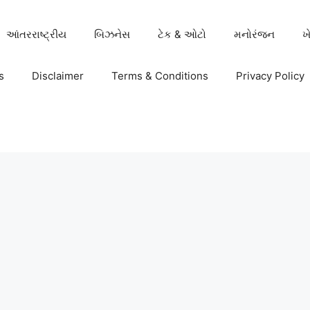
આંતરરાષ્ટ્રીય
બિઝનેસ
ટેક & ઓટો
મનોરંજન
ખ
s
Disclaimer
Terms & Conditions
Privacy Policy