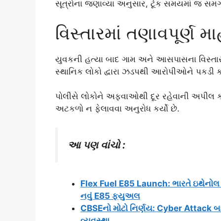
સૂત્રોના જણાવ્યા અનુસાર, ટૂંક સમયમાં જ સમગ
વિસ્તારમાં તણાવપૂર્ણ મ
યુવકની હત્યા બાદ ગામ અને આસપાસના વિસ્તારોમ
સ્થાનિક લોકો દ્વારા ઝડપથી આરોપીઓને પકડી કડ
પોલીસે લોકોને અફવાઓથી દૂર રહેવાની અપીલ કર
અટકળો ન ફેલાવવા અનુરોધ કર્યો છે.
આ પણ વાંચો :
Flex Fuel E85 Launch: ભારતે ઇથેનોલ ક્રા
નવું E85 ફ્યુઅલ
CBSEનો મોટો નિર્ણય: Cyber Attack બ
વ્યવસ્થા