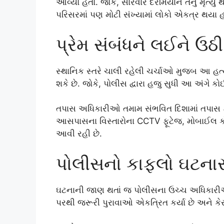
આવ્યો હતો. જોકે, સારવાર દરમિયાન તેનું મૃત્ય
પરિસરમાં પણ મોટી સંખ્યામાં લોકો એકત્ર થયા હ
પ્રેમ સંબંધને લઈને ઉઠી 
સ્થાનિક સ્તરે ચાલી રહેલી ચર્ચાઓ મુજબ આ હ
શકે છે. જોકે, પોલીસ દ્વારા હજુ સુધી આ અંગે કોઈ
તપાસ અધિકારીઓ તમામ સંભવિત દિશામાં તપાસ કરી
આસપાસના વિસ્તારોના CCTV ફૂટેજ, મોબાઈલ ક
આવી રહી છે.
પોલીસનો કાફલો ઘટનાસ્
ઘટનાની જાણ થતાં જ પોલીસના ઉચ્ચ અધિકારીઓ
પરથી જરૂરી પુરાવાઓ એકત્રિત કર્યા છે અને ક