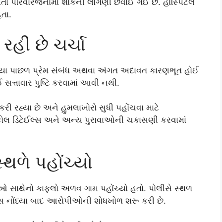
ુ થતાં પરિવારજનોમાં શોકની લાગણી છવાઈ ગઈ છે. હોસ્પિટલ
તા.
રહી છે ચર્ચા
ત્યા પાછળ પ્રેમ સંબંધ અથવા અંગત અદાવત કારણભૂત હોઈ
 સત્તાવાર પુષ્ટિ કરવામાં આવી નથી.
 રહ્યા છે અને હુમલાખોરો સુધી પહોંચવા માટે
ોલ ડિટેઈલ્સ અને અન્ય પુરાવાઓની ચકાસણી કરવામાં
થળે પહોંચ્યો
 સાથેનો કાફલો અળવ ગામ પહોંચ્યો હતો. પોલીસે સ્થળ
ેસ નોંધ્યા બાદ આરોપીઓની શોધખોળ શરૂ કરી છે.