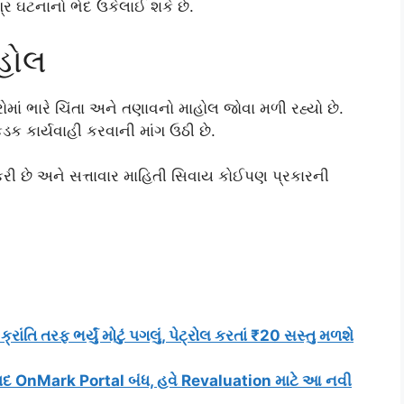
્ર ઘટનાનો ભેદ ઉકેલાઈ શકે છે.
ાહોલ
ાં ભારે ચિંતા અને તણાવનો માહોલ જોવા મળી રહ્યો છે.
ક કાર્યવાહી કરવાની માંગ ઉઠી છે.
ી છે અને સત્તાવાર માહિતી સિવાય કોઈપણ પ્રકારની
ંતિ તરફ ભર્યું મોટું પગલું, પેટ્રોલ કરતાં ₹20 સસ્તુ મળશે
ાદ OnMark Portal બંધ, હવે Revaluation માટે આ નવી