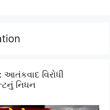
ation
: આતંકવાદ વિરોધી
્ટનું નિધન