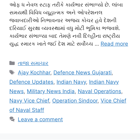
ઓફ ધ નેવલ સ્ટાફ તરીકે કાર્યભાર સંભાળ્યો છે. લાંબા
સમયથી વિવિધ વ્યૂહાત્મક અને ઓપરેશનલ
જવાબદારીઓ નિભાવનાર અજય કોચર હવે દેશની
દરિયાઈ સુરક્ષા વ્યવસ્થામાં વધુ મોટી ભૂમિકા ભજવશે.
કાર્યભાર સંભાળ્યા બાદ તેમણે નવી દિલ્હીના રાષ્ટ્રીય
યુદ્ધ સ્મારક ખાતે જઈ દેશ માટે સર્વોચ્ચ …
Read more
Categories
તાજા સમાચાર
Tags
Ajay Kochhar
,
Defence News Gujarati
,
Defence Updates
,
Indian Navy
,
Indian Navy
News
,
Military News India
,
Naval Operations
,
Navy Vice Chief
,
Operation Sindoor
,
Vice Chief
of Naval Staff
Leave a comment