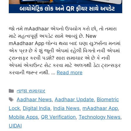
જો તમે mAadhaar એપનો ઉપયોગ કરો છો, તો તમારા
માટે મહત્વપૂર્ણ અપડેટ સામે આવ્યું છે. New
mAadhaar App લોન્ચ થયા બાદ ઘણા યુઝર્સના મનમાં
એક પ્રશ્ન છે કે શું જૂની એપમાં રહેલી વિગતો નવી એપમાં
ટ્રાન્સફર કરવી પડશે? સારા સમાચાર એ છે કે નવી
એપમાં એકાઉન્ટ સેટ કરવા માટે અલગથી ડેટા ટ્રાન્સફર
કરવાની જરૂર નથી. …
Read more
Categories
તાજા સમાચાર
Tags
Aadhaar News
,
Aadhaar Update
,
Biometric
Lock
,
Digital India
,
India News
,
mAadhaar App
,
Mobile Apps
,
QR Verification
,
Technology News
,
UIDAI