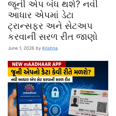
જૂની એપ બંધ થશે? નવી
આધાર એપમાં ડેટા
ટ્રાન્સફર અને સેટઅપ
કરવાની સરળ રીત જાણો
June 1, 2026
by
Krishna