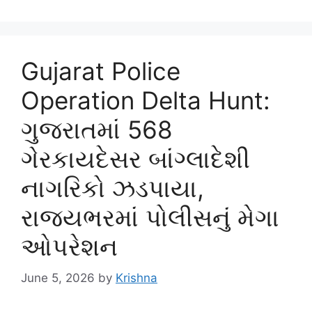
Gujarat Police
Operation Delta Hunt:
ગુજરાતમાં 568
ગેરકાયદેસર બાંગ્લાદેશી
નાગરિકો ઝડપાયા,
રાજ્યભરમાં પોલીસનું મેગા
ઓપરેશન
June 5, 2026
by
Krishna