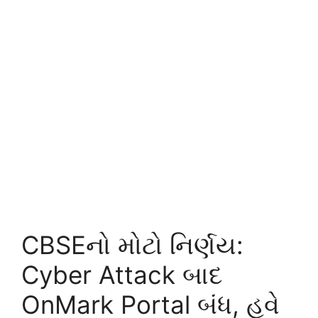
CBSEનો મોટો નિર્ણય:
Cyber Attack બાદ
OnMark Portal બંધ, હવે