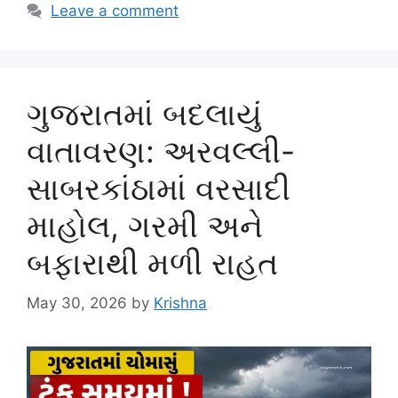
Leave a comment
ગુજરાતમાં બદલાયું
વાતાવરણ: અરવલ્લી-
સાબરકાંઠામાં વરસાદી
માહોલ, ગરમી અને
બફારાથી મળી રાહત
May 30, 2026
by
Krishna