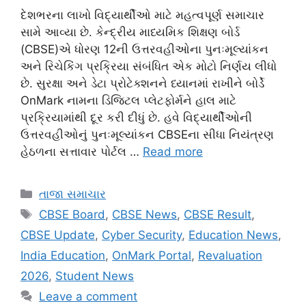
દેશભરના લાખો વિદ્યાર્થીઓ માટે મહત્વપૂર્ણ સમાચાર
સામે આવ્યા છે. કેન્દ્રીય માધ્યમિક શિક્ષણ બોર્ડ
(CBSE)એ ધોરણ 12ની ઉત્તરવહીઓના પુનઃમૂલ્યાંકન
અને રિચેકિંગ પ્રક્રિયા સંબંધિત એક મોટો નિર્ણય લીધો
છે. સુરક્ષા અને ડેટા પ્રોટેક્શનને ધ્યાનમાં રાખીને બોર્ડે
OnMark નામના ડિજિટલ પ્લેટફોર્મને હાલ માટે
પ્રક્રિયામાંથી દૂર કરી દીધું છે. હવે વિદ્યાર્થીઓની
ઉત્તરવહીઓનું પુનઃમૂલ્યાંકન CBSEના સીધા નિયંત્રણ
હેઠળના સત્તાવાર પોર્ટલ …
Read more
Categories
તાજા સમાચાર
Tags
CBSE Board
,
CBSE News
,
CBSE Result
,
CBSE Update
,
Cyber Security
,
Education News
,
India Education
,
OnMark Portal
,
Revaluation
2026
,
Student News
Leave a comment