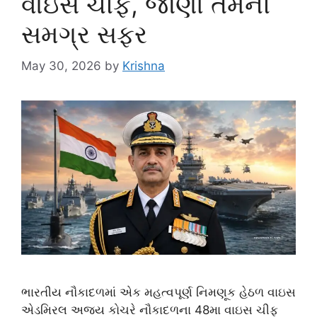
વાઇસ ચીફ, જાણો તેમની
સમગ્ર સફર
May 30, 2026
by
Krishna
ભારતીય નૌકાદળમાં એક મહત્વપૂર્ણ નિમણૂક હેઠળ વાઇસ
એડમિરલ અજય કોચરે નૌકાદળના 48મા વાઇસ ચીફ