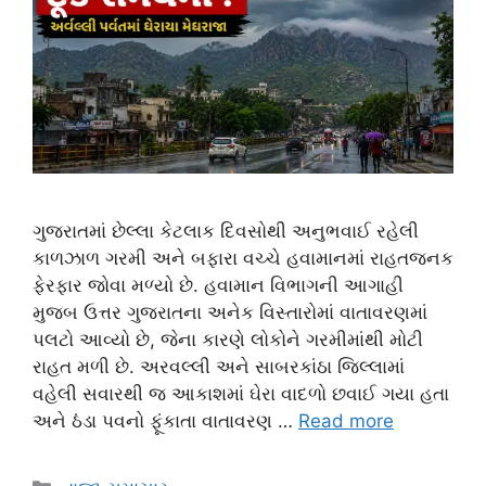
ગુજરાતમાં છેલ્લા કેટલાક દિવસોથી અનુભવાઈ રહેલી
કાળઝાળ ગરમી અને બફારા વચ્ચે હવામાનમાં રાહતજનક
ફેરફાર જોવા મળ્યો છે. હવામાન વિભાગની આગાહી
મુજબ ઉત્તર ગુજરાતના અનેક વિસ્તારોમાં વાતાવરણમાં
પલટો આવ્યો છે, જેના કારણે લોકોને ગરમીમાંથી મોટી
રાહત મળી છે. અરવલ્લી અને સાબરકાંઠા જિલ્લામાં
વહેલી સવારથી જ આકાશમાં ઘેરા વાદળો છવાઈ ગયા હતા
અને ઠંડા પવનો ફૂંકાતા વાતાવરણ …
Read more
Categories