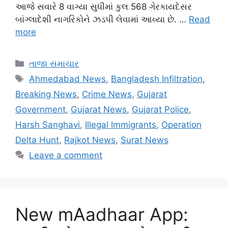
આજે સવારે 8 વાગ્યા સુધીમાં કુલ 568 ગેરકાયદેસર
બાંગ્લાદેશી નાગરિકોને ઝડપી લેવામાં આવ્યા છે. …
Read
more
Categories
તાજા સમાચાર
Tags
Ahmedabad News
,
Bangladesh Infiltration
,
Breaking News
,
Crime News
,
Gujarat
Government
,
Gujarat News
,
Gujarat Police
,
Harsh Sanghavi
,
Illegal Immigrants
,
Operation
Delta Hunt
,
Rajkot News
,
Surat News
Leave a comment
New mAadhaar App: