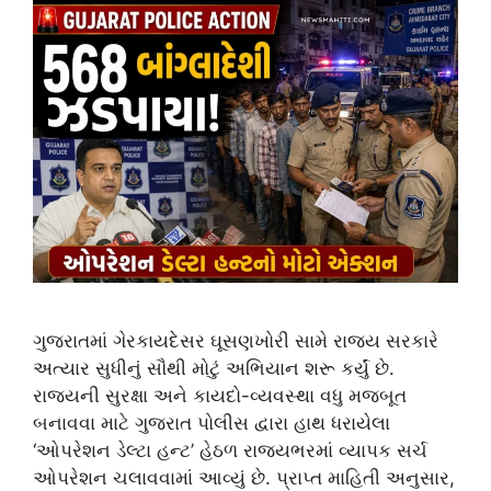
ગુજરાતમાં ગેરકાયદેસર ઘૂસણખોરી સામે રાજ્ય સરકારે
અત્યાર સુધીનું સૌથી મોટું અભિયાન શરૂ કર્યું છે.
રાજ્યની સુરક્ષા અને કાયદો-વ્યવસ્થા વધુ મજબૂત
બનાવવા માટે ગુજરાત પોલીસ દ્વારા હાથ ધરાયેલા
‘ઓપરેશન ડેલ્ટા હન્ટ’ હેઠળ રાજ્યભરમાં વ્યાપક સર્ચ
ઓપરેશન ચલાવવામાં આવ્યું છે. પ્રાપ્ત માહિતી અનુસાર,