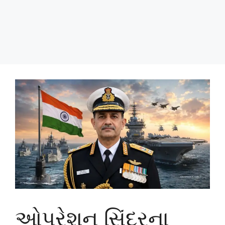
ઓપરેશન સિંદૂરના