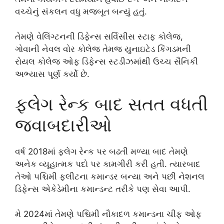
વચ્ચેનું સંકલન વધુ મજબૂત બન્યું હતું.
તેમણે વેલિંગ્ટનની ડિફેન્સ સર્વિસીસ સ્ટાફ કોલેજ,
ગોવાની નેવલ વોર કોલેજ તેમજ યુનાઇટેડ કિંગડમની
રોયલ કોલેજ ઓફ ડિફેન્સ સ્ટડીઝમાંથી ઉચ્ચ સૈનિકી
અભ્યાસ પૂર્ણ કર્યો છે.
ફ્લેગ રેન્ક બાદ સતત વધતી
જવાબદારીઓ
વર્ષ 2018માં ફ્લેગ રેન્ક પર બઢતી મળ્યા બાદ તેમણે
અનેક વ્યૂહાત્મક પદો પર કામગીરી કરી હતી. ત્યારબાદ
તેઓ પશ્ચિમી ફ્લીટના કમાન્ડર બન્યા અને પછી નેશનલ
ડિફેન્સ એકેડેમીના કમાન્ડન્ટ તરીકે પણ સેવા આપી.
મે 2024માં તેમણે પશ્ચિમી નૌકાદળ કમાન્ડના ચીફ ઓફ