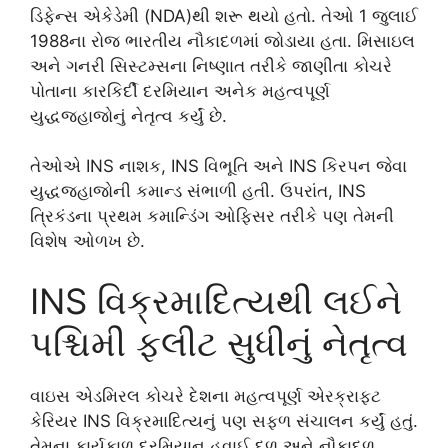
ડિફેન્સ એકેડેમી (NDA)થી શરૂ થયો હતો. તેઓ 1 જુલાઈ
1988ના રોજ ભારતીય નૌકાદળમાં જોડાયા હતા. મિસાઇલ
અને ગનરી સિસ્ટમ્સના નિષ્ણાત તરીકે જાણીતા કોચરે
પોતાના કારકિર્દી દરમિયાન અનેક મહત્વપૂર્ણ
યુદ્ધજહાજોનું નેતૃત્વ કર્યું છે.
તેઓએ INS નાશક, INS વિભૂતિ અને INS કિરપન જેવા
યુદ્ધજહાજોની કમાન્ડ સંભાળી હતી. ઉપરાંત, INS
ત્રિકંડના પ્રથમ કમાન્ડિંગ ઓફિસર તરીકે પણ તેમની
વિશેષ ઓળખ છે.
INS વિક્રમાદિત્યથી લઈને
પશ્ચિમી ફ્લીટ સુધીનું નેતૃત્વ
વાઇસ એડમિરલ કોચરે દેશના મહત્વપૂર્ણ એરક્રાફ્ટ
કેરિયર INS વિક્રમાદિત્યનું પણ સફળ સંચાલન કર્યું હતું.
તેમના કાર્યકાળ દરમિયાન હવાઈ દળ અને નૌકાદળ