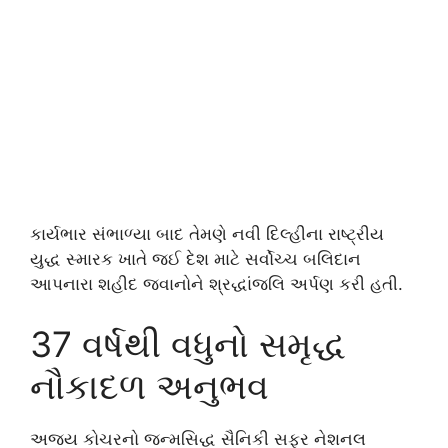
કાર્યભાર સંભાળ્યા બાદ તેમણે નવી દિલ્હીના રાષ્ટ્રીય
યુદ્ધ સ્મારક ખાતે જઈ દેશ માટે સર્વોચ્ચ બલિદાન
આપનારા શહીદ જવાનોને શ્રદ્ધાંજલિ અર્પણ કરી હતી.
37 વર્ષથી વધુનો સમૃદ્ધ
નૌકાદળ અનુભવ
અજય કોચરનો જન્મસિદ્ધ સૈનિકી સફર નેશનલ