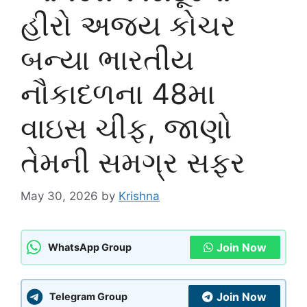
હીરો અજય કોચર
બન્યા ભારતીય
નૌકાદળના 48મા
વાઇસ ચીફ, જાણો
તેમની સમગ્ર સફર
May 30, 2026
by
Krishna
Join Now
WhatsApp Group
Join Now
Telegram Group