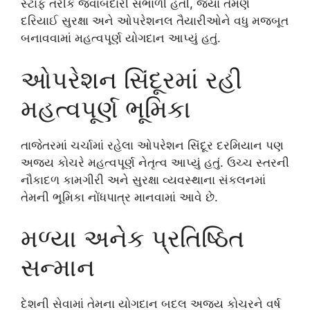
સ્ટાફ તરીકે જવાબદારી સંભાળી હતી, જ્યાં તેમણે
દરિયાઈ સુરક્ષા અને ઓપરેશનલ તૈયારીઓને વધુ મજબૂત
બનાવવામાં મહત્વપૂર્ણ યોગદાન આપ્યું હતું.
ઓપરેશન સિંદૂરમાં રહી
મહત્વપૂર્ણ ભૂમિકા
તાજેતરમાં ચર્ચામાં રહેલા ઓપરેશન સિંદૂર દરમિયાન પણ
અજય કોચરે મહત્વપૂર્ણ નેતૃત્વ આપ્યું હતું. ઉચ્ચ સ્તરની
નૌકાદળ કામગીરી અને સુરક્ષા વ્યવસ્થાના સંકલનમાં
તેમની ભૂમિકા નોંધપાત્ર માનવામાં આવે છે.
મળ્યા અનેક પ્રતિષ્ઠિત
સન્માન
દેશની સેવામાં તેમના યોગદાન બદલ અજય કોચરને વર્ષ