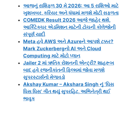
આજનું રાશિફળ 30 મે 2026: આ 5 રાશિઓ માટે
ખુશખબર, કરિયર અને ધંધામાં મળશે મોટી સફળતા
COMEDK Result 2026 આજે જાહેર થશે,
આર્કિટેક્ચર એડમિશન માટેની ટોચની કોલેજોની
સંપૂર્ણ યાદી
Meta હવે AWS અને Azureને આપશે ટક્કર?
Mark Zuckerbergનો AI અને Cloud
Computing માટે મોટો પ્લાન
Jailer 2 માં ઋતિક રોશનની એન્ટ્રી? શાહરૂખ
બાદ હવે રજનીકાંતની ફિલ્મમાં જોવા મળશે
સુપરસ્ટાર્સનો મેળાવડો
Akshay Kumar – Akshara Singh નું ‘ઘિસ
ઘિસ ઘિસ’ ગીત થયું સુપરહિટ, અભિનેત્રી થઈ
ભાવુક