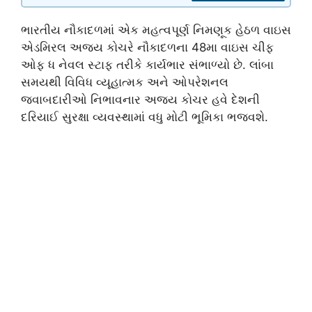
ભારતીય નૌકાદળમાં એક મહત્વપૂર્ણ નિમણૂક હેઠળ વાઇસ
એડમિરલ અજય કોચરે નૌકાદળના 48મા વાઇસ ચીફ
ઓફ ધ નેવલ સ્ટાફ તરીકે કાર્યભાર સંભાળ્યો છે. લાંબા
સમયથી વિવિધ વ્યૂહાત્મક અને ઓપરેશનલ
જવાબદારીઓ નિભાવનાર અજય કોચર હવે દેશની
દરિયાઈ સુરક્ષા વ્યવસ્થામાં વધુ મોટી ભૂમિકા ભજવશે.