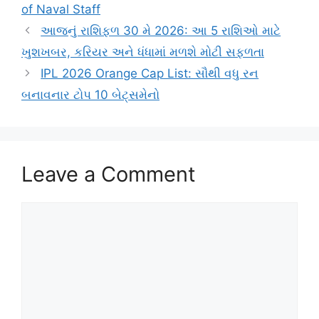
of Naval Staff
આજનું રાશિફળ 30 મે 2026: આ 5 રાશિઓ માટે
ખુશખબર, કરિયર અને ધંધામાં મળશે મોટી સફળતા
IPL 2026 Orange Cap List: સૌથી વધુ રન
બનાવનાર ટોપ 10 બેટ્સમેનો
Leave a Comment
Comment