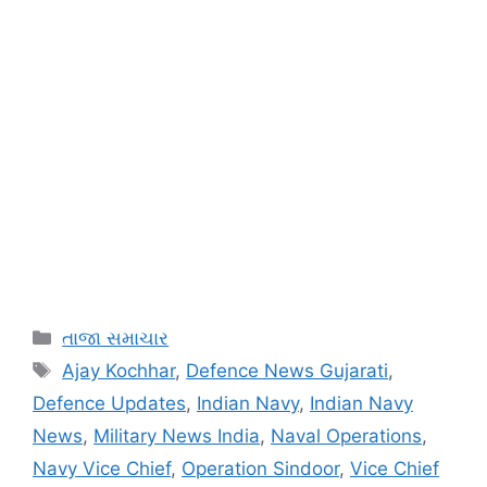
Categories
તાજા સમાચાર
Tags
Ajay Kochhar
,
Defence News Gujarati
,
Defence Updates
,
Indian Navy
,
Indian Navy
News
,
Military News India
,
Naval Operations
,
Navy Vice Chief
,
Operation Sindoor
,
Vice Chief