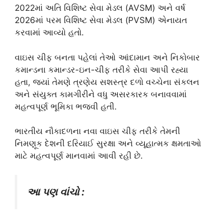
2022માં અતિ વિશિષ્ટ સેવા મેડલ (AVSM) અને વર્ષ
2026માં પરમ વિશિષ્ટ સેવા મેડલ (PVSM) એનાયત
કરવામાં આવ્યો હતો.
વાઇસ ચીફ બનતા પહેલાં તેઓ આંદામાન અને નિકોબાર
કમાન્ડના કમાન્ડર-ઇન-ચીફ તરીકે સેવા આપી રહ્યા
હતા, જ્યાં તેમણે ત્રણેય સશસ્ત્ર દળો વચ્ચેના સંકલન
અને સંયુક્ત કામગીરીને વધુ અસરકારક બનાવવામાં
મહત્વપૂર્ણ ભૂમિકા ભજવી હતી.
ભારતીય નૌકાદળના નવા વાઇસ ચીફ તરીકે તેમની
નિમણૂક દેશની દરિયાઈ સુરક્ષા અને વ્યૂહાત્મક ક્ષમતાઓ
માટે મહત્વપૂર્ણ માનવામાં આવી રહી છે.
આ પણ વાંચો :