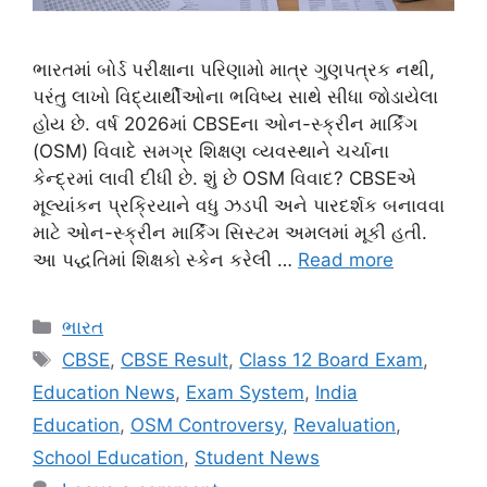
ભારતમાં બોર્ડ પરીક્ષાના પરિણામો માત્ર ગુણપત્રક નથી,
પરંતુ લાખો વિદ્યાર્થીઓના ભવિષ્ય સાથે સીધા જોડાયેલા
હોય છે. વર્ષ 2026માં CBSEના ઓન-સ્ક્રીન માર્કિંગ
(OSM) વિવાદે સમગ્ર શિક્ષણ વ્યવસ્થાને ચર્ચાના
કેન્દ્રમાં લાવી દીધી છે. શું છે OSM વિવાદ? CBSEએ
મૂલ્યાંકન પ્રક્રિયાને વધુ ઝડપી અને પારદર્શક બનાવવા
માટે ઓન-સ્ક્રીન માર્કિંગ સિસ્ટમ અમલમાં મૂકી હતી.
આ પદ્ધતિમાં શિક્ષકો સ્કેન કરેલી …
Read more
Categories
ભારત
Tags
CBSE
,
CBSE Result
,
Class 12 Board Exam
,
Education News
,
Exam System
,
India
Education
,
OSM Controversy
,
Revaluation
,
School Education
,
Student News