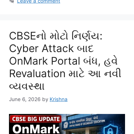
Leave a comment
CBSEનો મોટો નિર્ણય:
Cyber Attack બાદ
OnMark Portal બંધ, હવે
Revaluation માટે આ નવી
વ્યવસ્થા
June 6, 2026
by
Krishna