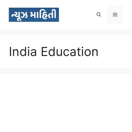
Skip
to
Menu
content
India Education