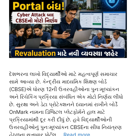
દેશભરના લાખો વિદ્યાર્થીઓ માટે મહત્વપૂર્ણ સમાચાર
સામે આવ્યા છે. કેન્દ્રીય માધ્યમિક શિક્ષણ બોર્ડ
(CBSE)એ ધોરણ 12ની ઉત્તરવહીઓના પુનઃમૂલ્યાંકન
અને રિચેકિંગ પ્રક્રિયા સંબંધિત એક મોટો નિર્ણય લીધો
છે. સુરક્ષા અને ડેટા પ્રોટેક્શનને ધ્યાનમાં રાખીને બોર્ડે
OnMark નામના ડિજિટલ પ્લેટફોર્મને હાલ માટે
પ્રક્રિયામાંથી દૂર કરી દીધું છે. હવે વિદ્યાર્થીઓની
ઉત્તરવહીઓનું પુનઃમૂલ્યાંકન CBSEના સીધા નિયંત્રણ
હેઠળના સત્તાવાર પોર્ટલ …
Read more