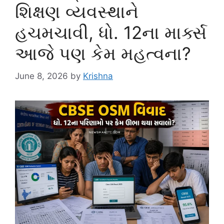
શિક્ષણ વ્યવસ્થાને
હચમચાવી, ધો. 12ના માર્ક્સ
આજે પણ કેમ મહત્વના?
June 8, 2026
by
Krishna