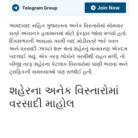
Join Now
Telegram Group
અમદાવાદ સહિત ગુજરાતના અનેક વિસ્તારોમાં સોમવાર
રાત્રે અચાનક હવામાનમાં મોટો ફેરફાર જોવા મળ્યો હતો.
દિવસભરની અસહ્ય ગરમી બાદ મોડીરાત્રે ભારે પવન
અને વરસાદી ઝાપટાં શરૂ થતાં શહેરનું વાતાવરણ એકદમ
બદલાઈ ગયું. એક તરફ લોકોને ગરમીથી રાહત મળી, તો
બીજી તરફ શહેરના કેટલાક વિસ્તારોમાં પાણી ભરાવા અને
ટ્રાફિકની સમસ્યાઓ પણ સર્જાઈ હતી.
શહેરના અનેક વિસ્તારોમાં
વરસાદી માહોલ