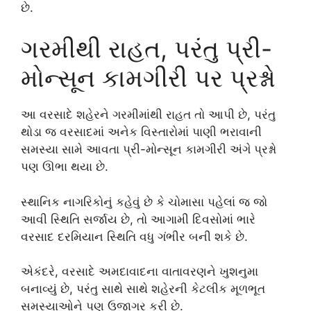
છે.
ગરમીથી રાહત, પરંતુ પ્રી-
મોન્સૂન કામગીરી પર પ્રશ્નો
આ વરસાદે શહેરને ગરમીમાંથી રાહત તો આપી છે, પરંતુ
થોડા જ વરસાદમાં અનેક વિસ્તારોમાં પાણી ભરાવાની
સમસ્યા સામે આવતા પ્રી-મોન્સૂન કામગીરી અંગે પ્રશ્નો
પણ ઊભા થયા છે.
સ્થાનિક નાગરિકોનું કહેવું છે કે ચોમાસા પહેલાં જ જો
આવી સ્થિતિ સર્જાય છે, તો આગામી દિવસોમાં ભારે
વરસાદ દરમિયાન સ્થિતિ વધુ ગંભીર બની શકે છે.
એકંદરે, વરસાદે અમદાવાદના વાતાવરણને ખુશનુમા
બનાવ્યું છે, પરંતુ સાથે સાથે શહેરની કેટલીક મૂળભૂત
સમસ્યાઓને પણ ઉજાગર કરી છે.