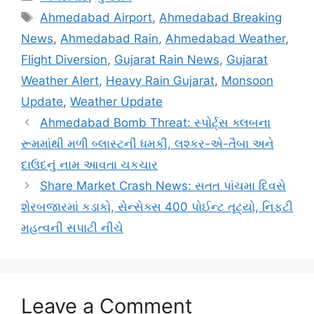
Tags
Ahmedabad Airport
,
Ahmedabad Breaking
News
,
Ahmedabad Rain
,
Ahmedabad Weather
,
Flight Diversion
,
Gujarat Rain News
,
Gujarat
Weather Alert
,
Heavy Rain Gujarat
,
Monsoon
Update
,
Weather Update
Ahmedabad Bomb Threat: સ્પોર્ટ્સ ક્લબના
રૂમમાંથી મળી બ્લાસ્ટની ધમકી, લશ્કર-એ-તૈબા અને
દાઉદનું નામ આવતા ચકચાર
Share Market Crash News: સતત પાંચમા દિવસે
શેરબજારમાં કડાકો, સેન્સેક્સ 400 પોઈન્ટ તૂટ્યો, નિફ્ટી
મહત્વની સપાટી નીચે
Leave a Comment