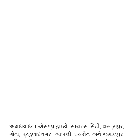
અમદાવાદના એસજી હાઇવે, સાયન્સ સિટી, વસ્ત્રાપુર,
ગોતા, પ્રહલાદનગર, આંબલી, ઇસ્કોન અને જમાલપુર