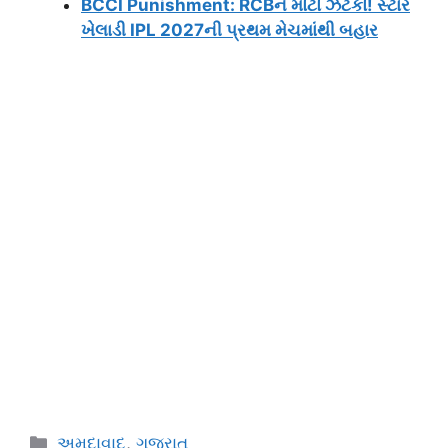
BCCI Punishment: RCBને મોટો ઝટકો! સ્ટાર
ખેલાડી IPL 2027ની પ્રથમ મેચમાંથી બહાર
Categories
અમદાવાદ
,
ગુજરાત