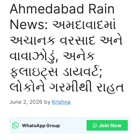
Ahmedabad Rain
News: અમદાવાદમાં
અચાનક વરસાદ અને
વાવાઝોડું, અનેક
ફ્લાઇટ્સ ડાયવર્ટ;
લોકોને ગરમીથી રાહત
June 2, 2026
by
Krishna
Join Now
WhatsApp Group