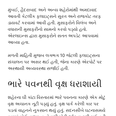
મુંબઈ, હૈદરાબાદ અને અન્ય શહેરોમાંથી અમદાવાદ
આવતી કેટલીક ફ્લાઇટ્સને સુરત અને રાજકોટ તરફ
ડાયવર્ટ કરવામાં આવી હતી. મુસાફરોને વિલંબ અને
વધારાની મુસાફરીનો સામનો કરવો પડ્યો હતો.
એરલાઇન્સ દ્વારા મુસાફરોને સતત અપડેટ આપવામાં
આવ્યા હતા.
મળતી માહિતી મુજબ લગભગ 10 જેટલી ફ્લાઇટ્સના
સંચાલન પર અસર થઈ હતી, જેના કારણે એરપોર્ટ પર
અસ્થાયી અવ્યવસ્થા સર્જાઈ હતી.
ભારે પવનથી વૃક્ષ ધરાશાયી
શહેરના ઘી કાંટા વિસ્તારમાં ભારે પવનના કારણે એક મોટું
વૃક્ષ અચાનક તૂટી પડ્યું હતું. વૃક્ષ પાર્ક કરેલી કાર પર
પડતાં વાહનને નુકસાન થયું હતું. સદનસીબે ઘટનાસમયે