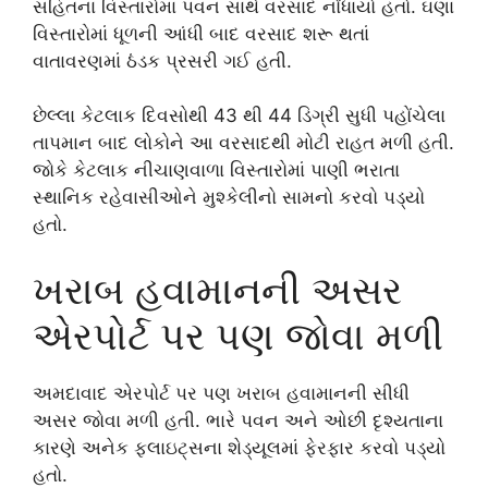
સહિતના વિસ્તારોમાં પવન સાથે વરસાદ નોંધાયો હતો. ઘણા
વિસ્તારોમાં ધૂળની આંધી બાદ વરસાદ શરૂ થતાં
વાતાવરણમાં ઠંડક પ્રસરી ગઈ હતી.
છેલ્લા કેટલાક દિવસોથી 43 થી 44 ડિગ્રી સુધી પહોંચેલા
તાપમાન બાદ લોકોને આ વરસાદથી મોટી રાહત મળી હતી.
જોકે કેટલાક નીચાણવાળા વિસ્તારોમાં પાણી ભરાતા
સ્થાનિક રહેવાસીઓને મુશ્કેલીનો સામનો કરવો પડ્યો
હતો.
ખરાબ હવામાનની અસર
એરપોર્ટ પર પણ જોવા મળી
અમદાવાદ એરપોર્ટ પર પણ ખરાબ હવામાનની સીધી
અસર જોવા મળી હતી. ભારે પવન અને ઓછી દૃશ્યતાના
કારણે અનેક ફ્લાઇટ્સના શેડ્યૂલમાં ફેરફાર કરવો પડ્યો
હતો.