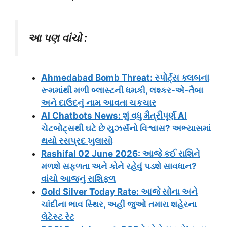
આ પણ વાંચો :
Ahmedabad Bomb Threat: સ્પોર્ટ્સ ક્લબના
રૂમમાંથી મળી બ્લાસ્ટની ધમકી, લશ્કર-એ-તૈબા
અને દાઉદનું નામ આવતા ચકચાર
AI Chatbots News: શું વધુ મૈત્રીપૂર્ણ AI
ચેટબોટ્સથી ઘટે છે યુઝર્સનો વિશ્વાસ? અભ્યાસમાં
થયો રસપ્રદ ખુલાસો
Rashifal 02 June 2026: આજે કઈ રાશિને
મળશે સફળતા અને કોને રહેવું પડશે સાવધાન?
વાંચો આજનું રાશિફળ
Gold Silver Today Rate: આજે સોના અને
ચાંદીના ભાવ સ્થિર, અહીં જુઓ તમારા શહેરના
લેટેસ્ટ રેટ