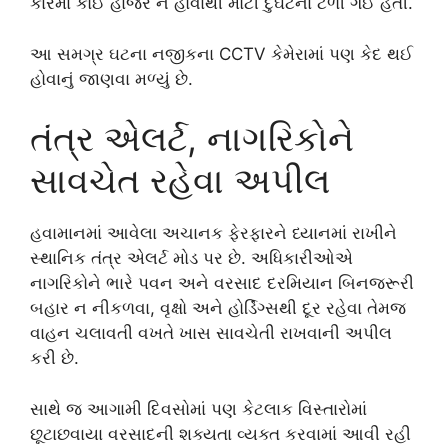
કારમાં કોઈ હાજર ન હોવાથી મોટી દુર્ઘટના ટળી ગઈ હતી.
આ સમગ્ર ઘટના નજીકના CCTV કેમેરામાં પણ કેદ થઈ
હોવાનું જાણવા મળ્યું છે.
તંત્ર એલર્ટ, નાગરિકોને
સાવચેત રહેવા અપીલ
હવામાનમાં આવેલા અચાનક ફેરફારને ધ્યાનમાં રાખીને
સ્થાનિક તંત્ર એલર્ટ મોડ પર છે. અધિકારીઓએ
નાગરિકોને ભારે પવન અને વરસાદ દરમિયાન બિનજરૂરી
બહાર ન નીકળવા, વૃક્ષો અને હોર્ડિંગ્સથી દૂર રહેવા તેમજ
વાહન ચલાવતી વખતે ખાસ સાવચેતી રાખવાની અપીલ
કરી છે.
સાથે જ આગામી દિવસોમાં પણ કેટલાક વિસ્તારોમાં
છૂટાછવાયા વરસાદની શક્યતા વ્યક્ત કરવામાં આવી રહી