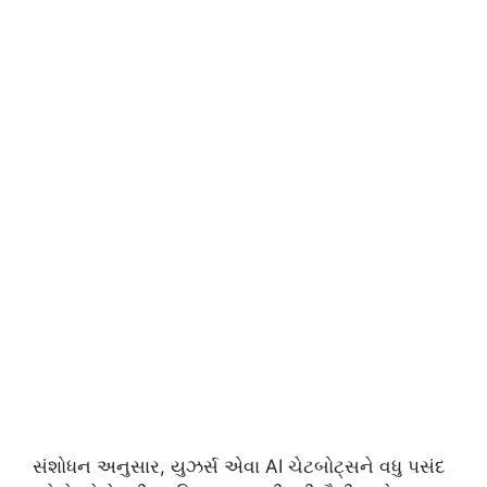
સંશોધન અનુસાર, યુઝર્સ એવા AI ચેટબોટ્સને વધુ પસંદ