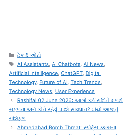
Categories
ટેક & ઓટો
Tags
AI Assistants
,
AI Chatbots
,
AI News
,
Artificial Intelligence
,
ChatGPT
,
Digital
Technology
,
Future of AI
,
Tech Trends
,
Technology News
,
User Experience
Rashifal 02 June 2026: આજે કઈ રાશિને મળશે
સફળતા અને કોને રહેવું પડશે સાવધાન? વાંચો આજનું
રાશિફળ
Ahmedabad Bomb Threat: સ્પોર્ટ્સ ક્લબના