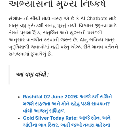
અભ્યાસનો મુખ્ય નિષ્કર્ષ
સંશોધનનો સૌથી મોટો તારણ એ છે કે AI Chatbots માટે
માત્ર વધુ ફ્રેન્ડલી બનવું પૂરતું નથી. વિશ્વાસ જીતવા માટે
તેમને પ્રામાણિક, સંતુલિત અને યુઝરની પસંદગી
અનુસાર વાતચીત કરવાની જરૂર છે. AIનું ભવિષ્ય માત્ર
બુદ્ધિશાળી જવાબોમાં નહીં પરંતુ યોગ્ય રીતે માનવ વર્તનને
સમજવામાં છુપાયેલું છે.
આ પણ વાંચો :
Rashifal 02 June 2026: આજે કઈ રાશિને
મળશે સફળતા અને કોને રહેવું પડશે સાવધાન?
વાંચો આજનું રાશિફળ
Gold Silver Today Rate: આજે સોના અને
ચાંદીના ભાવ સ્થિર, અહીં જુઓ તમારા શહેરના