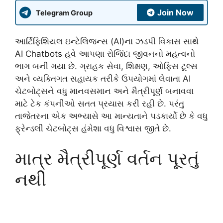
Join Now
Telegram Group
આર્ટિફિશિયલ ઇન્ટેલિજન્સ (AI)ના ઝડપી વિકાસ સાથે
AI Chatbots હવે આપણા રોજિંદા જીવનનો મહત્વનો
ભાગ બની ગયા છે. ગ્રાહક સેવા, શિક્ષણ, ઓફિસ ટૂલ્સ
અને વ્યક્તિગત સહાયક તરીકે ઉપયોગમાં લેવાતા AI
ચેટબોટ્સને વધુ માનવસમાન અને મૈત્રીપૂર્ણ બનાવવા
માટે ટેક કંપનીઓ સતત પ્રયાસ કરી રહી છે. પરંતુ
તાજેતરના એક અભ્યાસે આ માન્યતાને પડકાર્યો છે કે વધુ
ફ્રેન્ડલી ચેટબોટ્સ હંમેશા વધુ વિશ્વાસ જીતે છે.
માત્ર મૈત્રીપૂર્ણ વર્તન પૂરતું
નથી