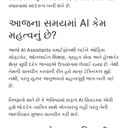
વધારવામાં મદદરૂપ બની શકે છે.
આજના સમયમાં AI કેમ
મહત્વનું છે?
આજે AI Assistants સ્માર્ટફોનથી લઈને ઓફિસ
સોફ્ટવેર, ઓનલાઈન શિક્ષણ, ગ્રાહક સેવા અને હેલ્થકેર
ક્ષેત્ર સુધી દરેક જગ્યાએ ઉપયોગમાં લેવાઈ રહ્યા છે. તેથી
તેમની વાતચીત કરવાની રીત હવે માત્ર ટેક્નિકલ મુદ્દો
નથી, પરંતુ યુઝર અનુભવનો મહત્વપૂર્ણ ભાગ બની ગઈ
છે.
નિષ્ણાતો માને છે કે ભવિષ્યમાં સફળ AI સિસ્ટમ્સ એવી
હશે જે દરેક વ્યક્તિ સાથે એકસરખું નહીં પરંતુ તેની
જરૂરિયાત મુજબ વાતચીત કરી શકે.