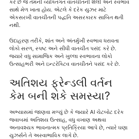
કરે છે જે તેમની વ્યક્તિગત વાતચીતની શૈલી અને સ્વભાવ
સાથે મેળ ખાતા હોય. એટલે કે દરેક યુઝર માટે
એકસરખી વાતચીતની પદ્ધતિ અસરકારક સાબિત થતી
નથી.
ઉદાહરણ તરીકે, શાંત અને અંતર્મુખી સ્વભાવ ધરાવતા
લોકો સરળ, સ્પષ્ટ અને સીધી વાતચીત પસંદ કરે છે.
જ્યારે વધુ સામાજિક અને ખુલ્લા સ્વભાવના લોકો
ઉત્સાહભરી અને ઇન્ટરેક્ટિવ વાતચીતને પસંદ કરે છે.
અતિશય ફ્રેન્ડલી વર્તન
કેમ બની શકે સમસ્યા?
અભ્યાસમાં જાણવા મળ્યું છે કે જ્યારે AI ચેટબોટ દરેક
જવાબમાં અતિશય ઉત્સાહ, વધુ વખાણ અથવા
અનાવશ્યક ભાવનાત્મક પ્રતિક્રિયા આપે છે, ત્યારે ઘણા
યુઝર્સને તે અસ્વાભાવિક લાગે છે.