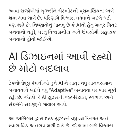
આવા સંજોગોમાં યુઝર્સને ચેટબોટની પ્રામાણિકતા અંગે
શંકા થવા લાગે છે. પરિણામે વિશ્વાસ વધવાને બદલે ઘટી
પણ શકે છે. નિષ્ણાતોનું માનવું છે કે AIનો હેતુ માત્ર મિત્ર
બનવાનો નહીં, પરંતુ વિશ્વસનીય અને ઉપયોગી સહાયક
બનવાનો હોવો જોઈએ.
AI ડિઝાઇનમાં આવી રહ્યો
છે મોટો બદલાવ
ટેક્નોલોજી કંપનીઓ હવે AI ને માત્ર વધુ માનવસમાન
બનાવવાને બદલે વધુ “Adaptive” બનાવવા પર ભાર મૂકી
રહી છે. એટલે કે AI યુઝરની જરૂરિયાત, સ્વભાવ અને
સંદર્ભને સમજીને જવાબ આપે.
આ અભિગમ દ્વારા દરેક યુઝરને વધુ વ્યક્તિગત અને
સ્વાભાવિક અનુભવ મળી શકે છે, જે લાંબા ગાળે વિશ્વાસ