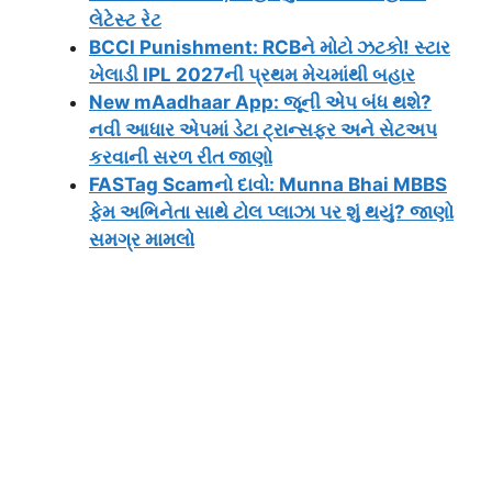
લેટેસ્ટ રેટ
BCCI Punishment: RCBને મોટો ઝટકો! સ્ટાર
ખેલાડી IPL 2027ની પ્રથમ મેચમાંથી બહાર
New mAadhaar App: જૂની એપ બંધ થશે?
નવી આધાર એપમાં ડેટા ટ્રાન્સફર અને સેટઅપ
કરવાની સરળ રીત જાણો
FASTag Scamનો દાવો: Munna Bhai MBBS
ફેમ અભિનેતા સાથે ટોલ પ્લાઝા પર શું થયું? જાણો
સમગ્ર મામલો