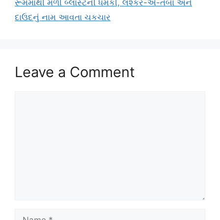
રૂમમાંથી મળી બ્લાસ્ટની ધમકી, લશ્કર-એ-તૈબા અને
દાઉદનું નામ આવતા ચકચાર
Leave a Comment
Comment
Name