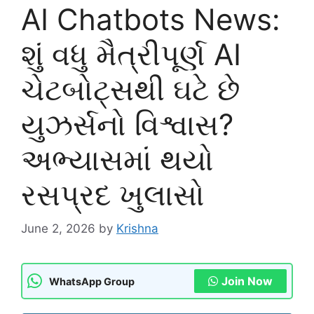
AI Chatbots News:
શું વધુ મૈત્રીપૂર્ણ AI
ચેટબોટ્સથી ઘટે છે
યુઝર્સનો વિશ્વાસ?
અભ્યાસમાં થયો
રસપ્રદ ખુલાસો
June 2, 2026
by
Krishna
Join Now
WhatsApp Group