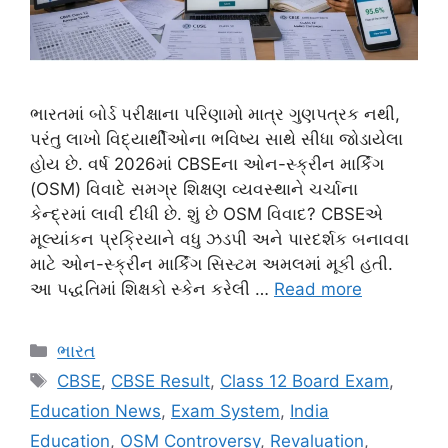
ભારતમાં બોર્ડ પરીક્ષાના પરિણામો માત્ર ગુણપત્રક નથી,
પરંતુ લાખો વિદ્યાર્થીઓના ભવિષ્ય સાથે સીધા જોડાયેલા
હોય છે. વર્ષ 2026માં CBSEના ઓન-સ્ક્રીન માર્કિંગ
(OSM) વિવાદે સમગ્ર શિક્ષણ વ્યવસ્થાને ચર્ચાના
કેન્દ્રમાં લાવી દીધી છે. શું છે OSM વિવાદ? CBSEએ
મૂલ્યાંકન પ્રક્રિયાને વધુ ઝડપી અને પારદર્શક બનાવવા
માટે ઓન-સ્ક્રીન માર્કિંગ સિસ્ટમ અમલમાં મૂકી હતી.
આ પદ્ધતિમાં શિક્ષકો સ્કેન કરેલી …
Read more
Categories
ભારત
Tags
CBSE
,
CBSE Result
,
Class 12 Board Exam
,
Education News
,
Exam System
,
India
Education
,
OSM Controversy
,
Revaluation
,