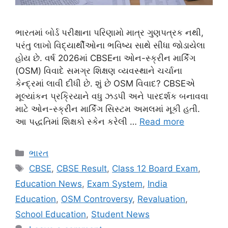
ભારતમાં બોર્ડ પરીક્ષાના પરિણામો માત્ર ગુણપત્રક નથી,
પરંતુ લાખો વિદ્યાર્થીઓના ભવિષ્ય સાથે સીધા જોડાયેલા
હોય છે. વર્ષ 2026માં CBSEના ઓન-સ્ક્રીન માર્કિંગ
(OSM) વિવાદે સમગ્ર શિક્ષણ વ્યવસ્થાને ચર્ચાના
કેન્દ્રમાં લાવી દીધી છે. શું છે OSM વિવાદ? CBSEએ
મૂલ્યાંકન પ્રક્રિયાને વધુ ઝડપી અને પારદર્શક બનાવવા
માટે ઓન-સ્ક્રીન માર્કિંગ સિસ્ટમ અમલમાં મૂકી હતી.
આ પદ્ધતિમાં શિક્ષકો સ્કેન કરેલી …
Read more
Categories
ભારત
Tags
CBSE
,
CBSE Result
,
Class 12 Board Exam
,
Education News
,
Exam System
,
India
Education
,
OSM Controversy
,
Revaluation
,
School Education
,
Student News