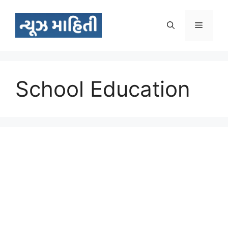
Skip
to
Menu
content
School Education