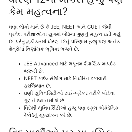
કેમ મહત્વના?
ઘણા લોકો માને છે કે JEE, NEET અને CUET જેવી
પ્રવેશ પરીક્ષાઓના યુગમાં બોર્ડના ગુણનું મહત્વ ઘટી ગયું
છે. પરંતુ હકીકતમાં ધોરણ 12નું પરિણામ હજુ પણ અનેક
ક્ષેત્રોમાં નિર્ણાયક ભૂમિકા ભજવે છે.
JEE Advanced માટે લઘુતમ શૈક્ષણિક માપદંડ
જરૂરી છે.
NEET કાઉન્સેલિંગ માટે નિર્ધારિત ટકાવારી
ફરજિયાત છે.
ઘણી યુનિવર્સિટીઓ ટાઈ-બ્રેકર તરીકે બોર્ડના
ગુણને ધ્યાનમાં લે છે.
વિદેશી યુનિવર્સિટીઓ હજુ પણ સ્કૂલ એકેડેમિક
રેકોર્ડનું મૂલ્યાંકન કરે છે.