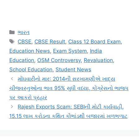
Categories
ભારત
Tags
CBSE
,
CBSE Result
,
Class 12 Board Exam
,
Education News
,
Exam System
,
India
Education
,
OSM Controversy
,
Revaluation
,
School Education
,
Student News
મોંઘવારીનો માર: 2014ની સરખામણીએ ખાદ્ય
ચીજવસ્તુઓના ભાવ 95% સુધી વધ્યા, કોંગ્રેસનો ભાજપ
પર આકરો પ્રહાર
Rajesh Exports Scam: SEBIની મોટી કાર્યવાહી,
15.15 લાખ કરોડના કથિત કૌભાંડથી બજારમાં ખળભળાટ