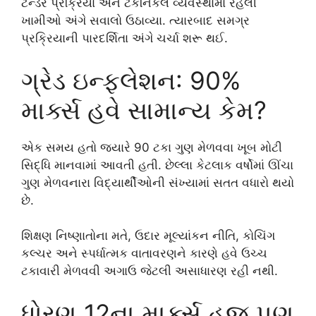
ટેન્ડર પ્રક્રિયા અને ટેકનિકલ વ્યવસ્થામાં રહેલી
ખામીઓ અંગે સવાલો ઉઠાવ્યા. ત્યારબાદ સમગ્ર
પ્રક્રિયાની પારદર્શિતા અંગે ચર્ચા શરૂ થઈ.
ગ્રેડ ઇન્ફ્લેશન: 90%
માર્ક્સ હવે સામાન્ય કેમ?
એક સમય હતો જ્યારે 90 ટકા ગુણ મેળવવા ખૂબ મોટી
સિદ્ધિ માનવામાં આવતી હતી. છેલ્લા કેટલાક વર્ષોમાં ઊંચા
ગુણ મેળવનારા વિદ્યાર્થીઓની સંખ્યામાં સતત વધારો થયો
છે.
શિક્ષણ નિષ્ણાતોના મતે, ઉદાર મૂલ્યાંકન નીતિ, કોચિંગ
કલ્ચર અને સ્પર્ધાત્મક વાતાવરણને કારણે હવે ઉચ્ચ
ટકાવારી મેળવવી અગાઉ જેટલી અસાધારણ રહી નથી.
ધોરણ 12ના માર્ક્સ હજુ પણ