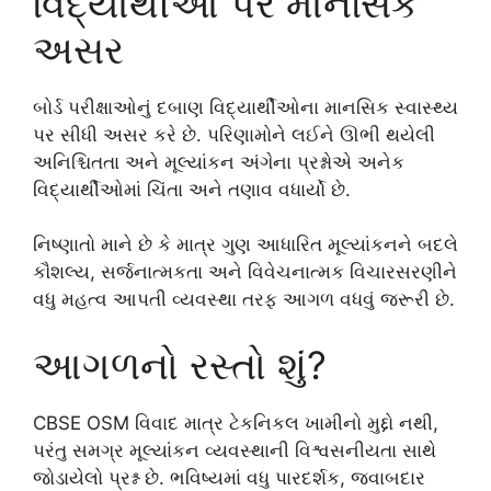
વિદ્યાર્થીઓ પર માનસિક
અસર
બોર્ડ પરીક્ષાઓનું દબાણ વિદ્યાર્થીઓના માનસિક સ્વાસ્થ્ય
પર સીધી અસર કરે છે. પરિણામોને લઈને ઊભી થયેલી
અનિશ્ચિતતા અને મૂલ્યાંકન અંગેના પ્રશ્નોએ અનેક
વિદ્યાર્થીઓમાં ચિંતા અને તણાવ વધાર્યો છે.
નિષ્ણાતો માને છે કે માત્ર ગુણ આધારિત મૂલ્યાંકનને બદલે
કૌશલ્ય, સર્જનાત્મકતા અને વિવેચનાત્મક વિચારસરણીને
વધુ મહત્વ આપતી વ્યવસ્થા તરફ આગળ વધવું જરૂરી છે.
આગળનો રસ્તો શું?
CBSE OSM વિવાદ માત્ર ટેકનિકલ ખામીનો મુદ્દો નથી,
પરંતુ સમગ્ર મૂલ્યાંકન વ્યવસ્થાની વિશ્વસનીયતા સાથે
જોડાયેલો પ્રશ્ન છે. ભવિષ્યમાં વધુ પારદર્શક, જવાબદાર