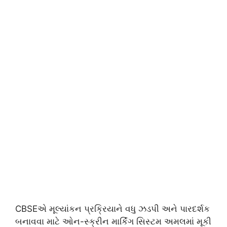
CBSEએ મૂલ્યાંકન પ્રક્રિયાને વધુ ઝડપી અને પારદર્શક
બનાવવા માટે ઓન-સ્ક્રીન માર્કિંગ સિસ્ટમ અમલમાં મૂકી