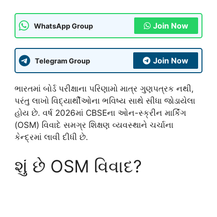
Join Now
WhatsApp Group
Join Now
Telegram Group
ભારતમાં બોર્ડ પરીક્ષાના પરિણામો માત્ર ગુણપત્રક નથી,
પરંતુ લાખો વિદ્યાર્થીઓના ભવિષ્ય સાથે સીધા જોડાયેલા
હોય છે. વર્ષ 2026માં CBSEના ઓન-સ્ક્રીન માર્કિંગ
(OSM) વિવાદે સમગ્ર શિક્ષણ વ્યવસ્થાને ચર્ચાના
કેન્દ્રમાં લાવી દીધી છે.
શું છે OSM વિવાદ?