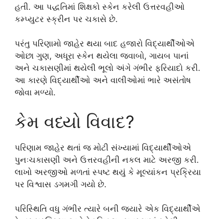
હતી. આ પદ્ધતિમાં શિક્ષકો સ્કેન કરેલી ઉત્તરવહીઓ
કમ્પ્યુટર સ્ક્રીન પર ચકાસે છે.
પરંતુ પરિણામો જાહેર થયા બાદ હજારો વિદ્યાર્થીઓએ
ઓછા ગુણ, અધૂરા સ્કેન થયેલા જવાબો, ગાયબ પાનાં
અને ચકાસણીમાં થયેલી ભૂલો અંગે ગંભીર ફરિયાદો કરી.
આ કારણે વિદ્યાર્થીઓ અને વાલીઓમાં ભારે અસંતોષ
જોવા મળ્યો.
કેમ વધ્યો વિવાદ?
પરિણામ જાહેર થતાં જ મોટી સંખ્યામાં વિદ્યાર્થીઓએ
પુનઃચકાસણી અને ઉત્તરવહીની નકલ માટે અરજી કરી.
લાખો અરજીઓ મળતાં સ્પષ્ટ થયું કે મૂલ્યાંકન પ્રક્રિયા
પર વિશ્વાસ ડગમગી ગયો છે.
પરિસ્થિતિ વધુ ગંભીર ત્યારે બની જ્યારે એક વિદ્યાર્થીએ