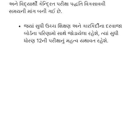
અને વિદ્યાર્થી કેન્દ્રિત પરીક્ષા પદ્ધતિ વિકસાવવી
સમયની માંગ બની ગઈ છે.
જ્યાં સુધી ઉચ્ચ શિક્ષણ અને કારકિર્દીના દરવાજા
બોર્ડના પરિણામો સાથે જોડાયેલા રહેશે, ત્યાં સુધી
ધોરણ 12ની પરીક્ષાનું મહત્વ યથાવત રહેશે.