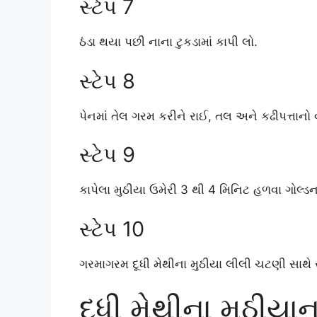
સ્ટેપ 7
ઠંડા થયા પછી નાના ટુકડામાં કાપી લો.
સ્ટેપ 8
પેનમાં તેલ ગરમ કરીને રાઈ, તલ અને કઢીપત્તાનો 
સ્ટેપ 9
કાપેલા મુઠીયા ઉમેરી 3 થી 4 મિનિટ હળવા ગોલ્ડન 
સ્ટેપ 10
ગરમાગરમ દૂધી મેથીના મુઠીયા લીલી ચટણી સાથે સ
દૂધી મેથીના મુઠીયા