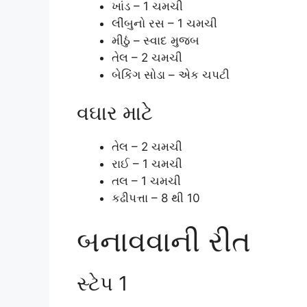
ખાંડ – 1 ચમચી
લીંબુનો રસ – 1 ચમચી
મીઠું – સ્વાદ મુજબ
તેલ – 2 ચમચી
બેકિંગ સોડા – એક ચપટી
વઘાર માટે
તેલ – 2 ચમચી
રાઈ – 1 ચમચી
તલ – 1 ચમચી
કઢીપત્તા – 8 થી 10
બનાવવાની રીત
સ્ટેપ 1