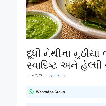
દૂધી મેથીના મુઠીય
સ્વાદિષ્ટ અને હેલ્ધ
June 2, 2026
by
Krishna
WhatsApp Group