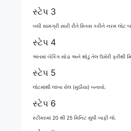
સ્ટેપ 3
બધી સામગ્રી સારી રીતે મિક્સ કરીને નરમ લોટ બાં
સ્ટેપ 4
અંતમાં બેકિંગ સોડા અને થોડું તેલ ઉમેરી ફરીથી મ
સ્ટેપ 5
લોટમાંથી લાંબા રોલ (મુઠીયા) બનાવો.
સ્ટેપ 6
સ્ટીમરમાં 20 થી 25 મિનિટ સુધી બાફી લો.