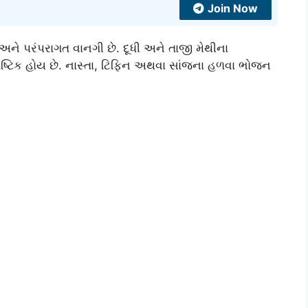
Join Now
ને પરંપરાગત વાનગી છે. દૂધી અને તાજી મેથીના
ૌષ્ટિક હોય છે. નાસ્તા, ટિફિન અથવા સાંજના હળવા ભોજન