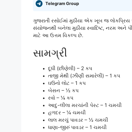
Telegram Group
ગુજરાતી રસોઈમાં મુઠીયા એક ખૂબ જ લોકપ્રિય અ
સંયોજનથી બનેલા મુઠીયા સ્વાદિષ્ટ, નરમ અને પ
માટે આ ઉત્તમ વિકલ્પ છે.
સામગ્રી
દૂધી (છીણેલી) – 2 કપ
તાજી મેથી (ઝીણી સમારેલી) – 1 કપ
ઘઉંનો લોટ – 1 કપ
બેસન – ½ કપ
રવો – ¼ કપ
આદુ-લીલા મરચાંની પેસ્ટ – 1 ચમચી
હળદર – ¼ ચમચી
લાલ મરચું પાવડર – ½ ચમચી
ધાણા-જીરું પાવડર – 1 ચમચી