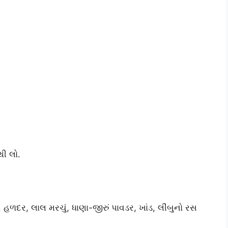
થી લો.
, હળદર, લાલ મરચું, ધાણા-જીરું પાવડર, ખાંડ, લીંબુનો રસ