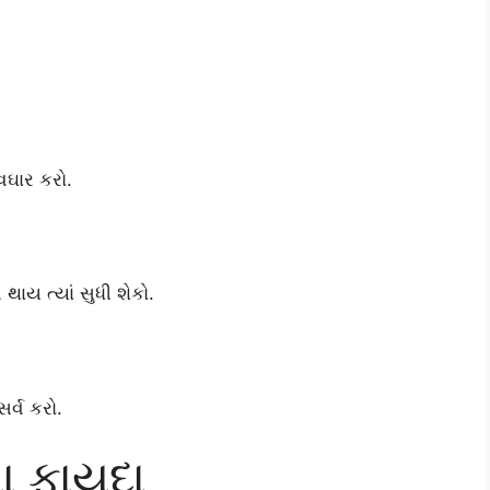
વઘાર કરો.
થાય ત્યાં સુધી શેકો.
ર્વ કરો.
ના ફાયદા