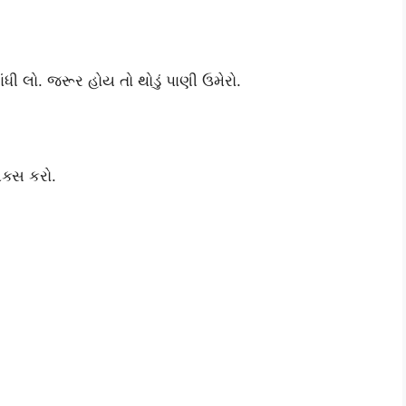
ધી લો. જરૂર હોય તો થોડું પાણી ઉમેરો.
િક્સ કરો.