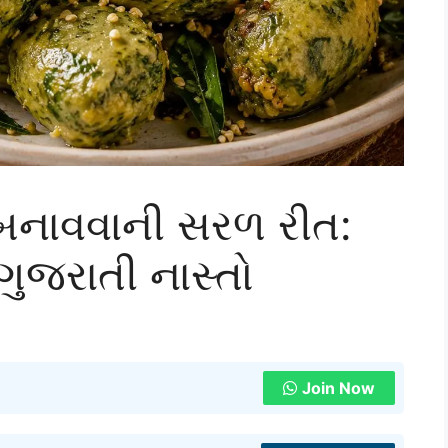
ા બનાવવાની સરળ રીત:
ી ગુજરાતી નાસ્તો
Join Now