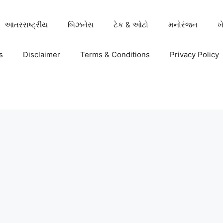
આંતરરાષ્ટ્રીય
બિઝનેસ
ટેક & ઓટો
મનોરંજન
ખ
s
Disclaimer
Terms & Conditions
Privacy Policy