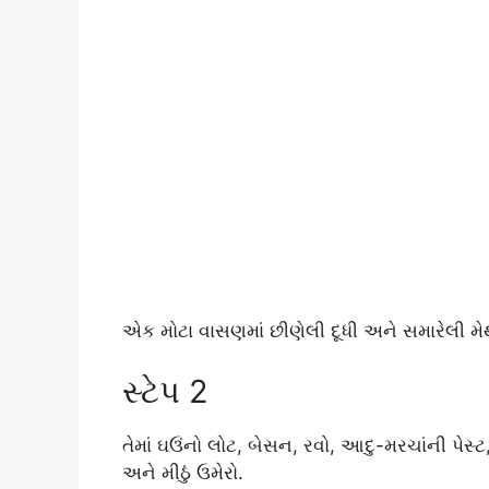
એક મોટા વાસણમાં છીણેલી દૂધી અને સમારેલી મે
સ્ટેપ 2
તેમાં ઘઉંનો લોટ, બેસન, રવો, આદુ-મરચાંની પેસ્ટ
અને મીઠું ઉમેરો.