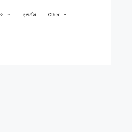
ેલ
ક્રાઈમ
Other