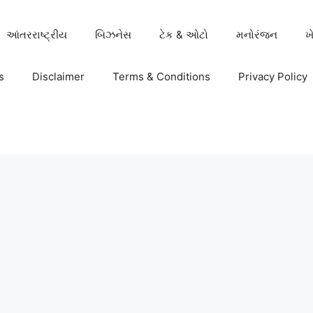
આંતરરાષ્ટ્રીય
બિઝનેસ
ટેક & ઓટો
મનોરંજન
ખ
s
Disclaimer
Terms & Conditions
Privacy Policy