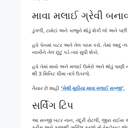
માવા મલાઈ ગ્રેવી બના
ડુંગળી, ટામેટાં અને કાજુને થોડું શેકી લો અને પછી
હવે પેનમાં બટર અને તેલ ગરમ કરો. તેમાં આદુ-લસ
નાખીને તેલ છૂટું પડે ત્યાં સુધી શેકો.
હવે તેમાં માવો અને મલાઈ ઉમેરો અને થોડું પાણી ન
થી 3 મિનિટ ધીમા તાપે ઉકાળો.
તૈયાર છે શાહી
“મેથી મુઠીયા માવા મલાઈ સબ્જી”.
સર્વિંગ ટિપ
આ સબ્જી બટર નાન, તંદૂરી રોટલી, જીરા રાઈસ અથવ
ક્રીમ અને કાજુથી ગાર્નિશ કરશો તો રેસ્ટોરન્ટ જ