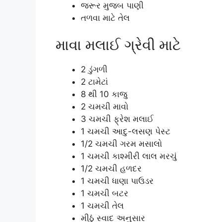
જરૂર મુજબ પાણી
તળવા માટે તેલ
માવા મલાઈ ગ્રેવી માટે
2 ડુંગળી
2 ટામેટાં
8 થી 10 કાજુ
2 ચમચી માવો
3 ચમચી ફ્રેશ મલાઈ
1 ચમચી આદુ-લસણ પેસ્ટ
1/2 ચમચી ગરમ મસાલો
1 ચમચી કાશ્મીરી લાલ મરચું
1/2 ચમચી હળદર
1 ચમચી ધાણા પાઉડર
1 ચમચી બટર
1 ચમચી તેલ
મીઠું સ્વાદ અનુસાર