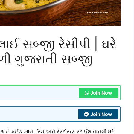
લાઈ સબ્જી રેસીપી | ઘરે
ાળી ગુજરાતી સબ્જી
Join Now
Join Now
અને કંઈક ખાસ, રિચ અને રેસ્ટોરન્ટ સ્ટાઈલ વાનગી ઘરે