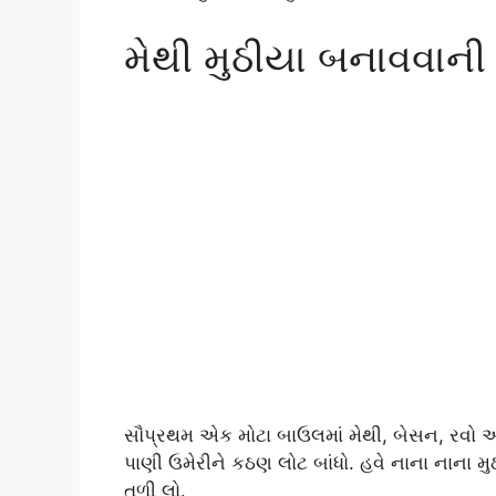
મેથી મુઠીયા બનાવવાની
સૌપ્રથમ એક મોટા બાઉલમાં મેથી, બેસન, રવો અન
પાણી ઉમેરીને કઠણ લોટ બાંધો. હવે નાના નાના મુ
તળી લો.