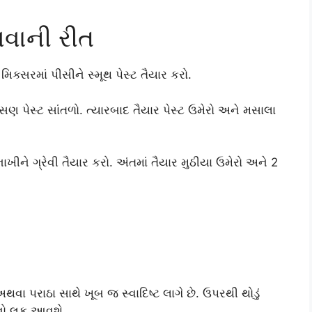
વવાની રીત
 મિક્સરમાં પીસીને સ્મૂથ પેસ્ટ તૈયાર કરો.
ણ પેસ્ટ સાંતળો. ત્યારબાદ તૈયાર પેસ્ટ ઉમેરો અને મસાલા
ાખીને ગ્રેવી તૈયાર કરો. અંતમાં તૈયાર મુઠીયા ઉમેરો અને 2
ા પરાઠા સાથે ખૂબ જ સ્વાદિષ્ટ લાગે છે. ઉપરથી થોડું
ેવો લુક આવશે.