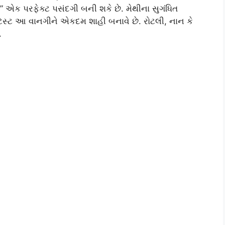
” એક પરફેક્ટ પસંદગી બની શકે છે. મેથીના સુગંધિત
 ટેસ્ટ આ વાનગીને એકદમ શાહી બનાવે છે. રોટલી, નાન કે
.