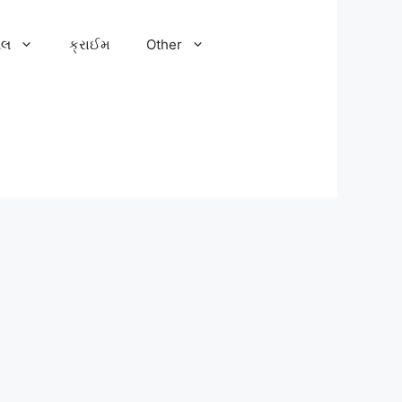
ેલ
ક્રાઈમ
Other