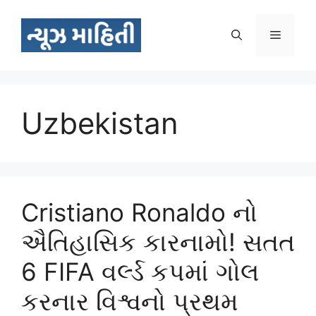
Skip
to
Menu
content
Uzbekistan
Cristiano Ronaldo નો
ઐતિહાસિક કારનામો! સતત
6 FIFA વર્લ્ડ કપમાં ગોલ
કરનાર વિશ્વનો પ્રથમ