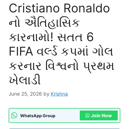
Cristiano Ronaldo
નો ઐતિહાસિક
કારનામો! સતત 6
FIFA વર્લ્ડ કપમાં ગોલ
કરનાર વિશ્વનો પ્રથમ
ખેલાડી
June 25, 2026
by
Krishna
Join Now
WhatsApp Group