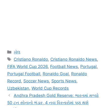
Categories
ખેલ
Tags
Cristiano Ronaldo
,
Cristiano Ronaldo News
,
FIFA World Cup 2026
,
Football News
,
Portugal
,
Portugal Football
,
Ronaldo Goal
,
Ronaldo
Record
,
Soccer News
,
Sports News
,
Uzbekistan
,
World Cup Records
Andhra Pradesh Gold Reserve: ભારતમાં મળ્યો
50 ટન સોનાનો ભંડાર, 4 નવા વિસ્તારોમાં પણ થશે