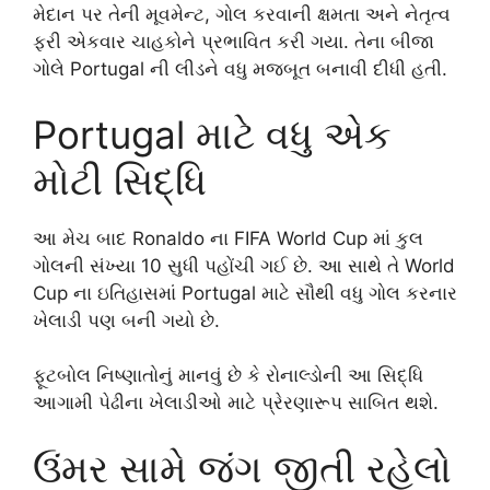
મેદાન પર તેની મૂવમેન્ટ, ગોલ કરવાની ક્ષમતા અને નેતૃત્વ
ફરી એકવાર ચાહકોને પ્રભાવિત કરી ગયા. તેના બીજા
ગોલે Portugal ની લીડને વધુ મજબૂત બનાવી દીધી હતી.
Portugal માટે વધુ એક
મોટી સિદ્ધિ
આ મેચ બાદ Ronaldo ના FIFA World Cup માં કુલ
ગોલની સંખ્યા 10 સુધી પહોંચી ગઈ છે. આ સાથે તે World
Cup ના ઇતિહાસમાં Portugal માટે સૌથી વધુ ગોલ કરનાર
ખેલાડી પણ બની ગયો છે.
ફૂટબોલ નિષ્ણાતોનું માનવું છે કે રોનાલ્ડોની આ સિદ્ધિ
આગામી પેઢીના ખેલાડીઓ માટે પ્રેરણારૂપ સાબિત થશે.
ઉંમર સામે જંગ જીતી રહેલો