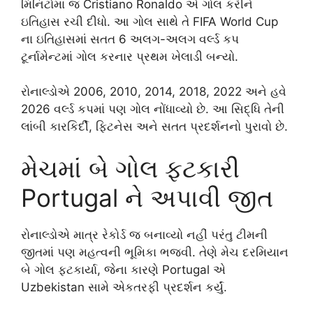
મિનિટોમાં જ Cristiano Ronaldo એ ગોલ કરીને
ઇતિહાસ રચી દીધો. આ ગોલ સાથે તે FIFA World Cup
ના ઇતિહાસમાં સતત 6 અલગ-અલગ વર્લ્ડ કપ
ટૂર્નામેન્ટમાં ગોલ કરનાર પ્રથમ ખેલાડી બન્યો.
રોનાલ્ડોએ 2006, 2010, 2014, 2018, 2022 અને હવે
2026 વર્લ્ડ કપમાં પણ ગોલ નોંધાવ્યો છે. આ સિદ્ધિ તેની
લાંબી કારકિર્દી, ફિટનેસ અને સતત પ્રદર્શનનો પુરાવો છે.
મેચમાં બે ગોલ ફટકારી
Portugal ને અપાવી જીત
રોનાલ્ડોએ માત્ર રેકોર્ડ જ બનાવ્યો નહીં પરંતુ ટીમની
જીતમાં પણ મહત્વની ભૂમિકા ભજવી. તેણે મેચ દરમિયાન
બે ગોલ ફટકાર્યા, જેના કારણે Portugal એ
Uzbekistan સામે એકતરફી પ્રદર્શન કર્યું.