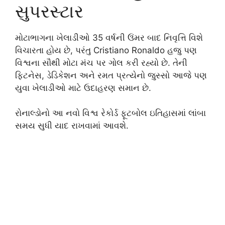
સુપરસ્ટાર
મોટાભાગના ખેલાડીઓ 35 વર્ષની ઉંમર બાદ નિવૃત્તિ વિશે
વિચારતા હોય છે, પરંતુ Cristiano Ronaldo હજુ પણ
વિશ્વના સૌથી મોટા મંચ પર ગોલ કરી રહ્યો છે. તેની
ફિટનેસ, ડેડિકેશન અને રમત પ્રત્યેનો જુસ્સો આજે પણ
યુવા ખેલાડીઓ માટે ઉદાહરણ સમાન છે.
રોનાલ્ડોનો આ નવો વિશ્વ રેકોર્ડ ફૂટબોલ ઇતિહાસમાં લાંબા
સમય સુધી યાદ રાખવામાં આવશે.