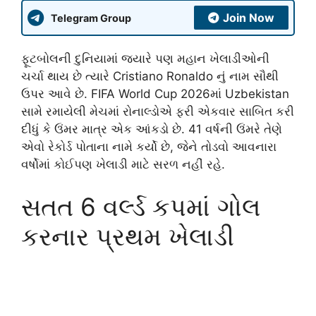
Join Now
Telegram Group
ફૂટબોલની દુનિયામાં જ્યારે પણ મહાન ખેલાડીઓની
ચર્ચા થાય છે ત્યારે Cristiano Ronaldo નું નામ સૌથી
ઉપર આવે છે. FIFA World Cup 2026માં Uzbekistan
સામે રમાયેલી મેચમાં રોનાલ્ડોએ ફરી એકવાર સાબિત કરી
દીધું કે ઉંમર માત્ર એક આંકડો છે. 41 વર્ષની ઉંમરે તેણે
એવો રેકોર્ડ પોતાના નામે કર્યો છે, જેને તોડવો આવનારા
વર્ષોમાં કોઈપણ ખેલાડી માટે સરળ નહીં રહે.
સતત 6 વર્લ્ડ કપમાં ગોલ
કરનાર પ્રથમ ખેલાડી