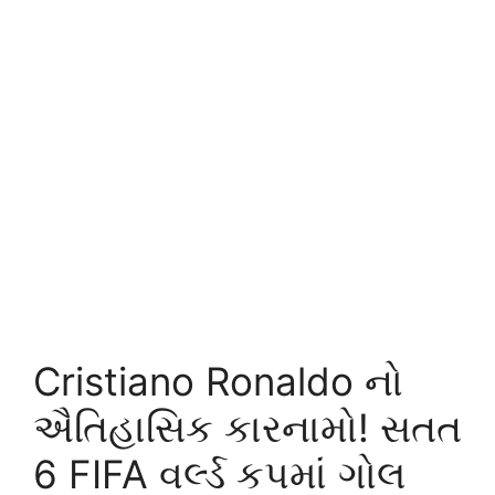
Cristiano Ronaldo નો
ઐતિહાસિક કારનામો! સતત
6 FIFA વર્લ્ડ કપમાં ગોલ