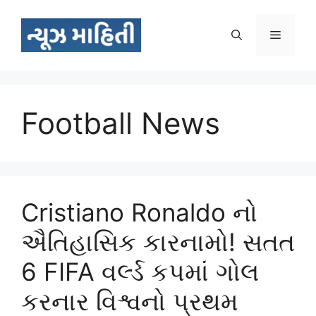
Skip
to
Menu
content
Football News
Cristiano Ronaldo નો
ઐતિહાસિક કારનામો! સતત
6 FIFA વર્લ્ડ કપમાં ગોલ
કરનાર વિશ્વનો પ્રથમ