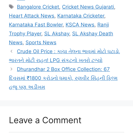
Tags
Bangalore Cricket
,
Cricket News Gujarati
,
Heart Attack News
,
Karnataka Cricketer
,
Karnataka Fast Bowler
,
KSCA News
,
Ranji
Trophy Player
,
SL Akshay
,
SL Akshay Death
News
,
Sports News
Crude Oil Price : કાચા તેલના ભાવમાં મોટો ઘટાડો,
ભારતને મોટી રાહત! LPG સંકટનો ખતરો ટળ્યો
Dhurandhar 2 Box Office Collection: 67
દિવસમાં ₹1800 કરોડનો ધમાકો, રણવીર સિંહની ફિલ્મ
હજુ પણ અડીખમ
Leave a Comment