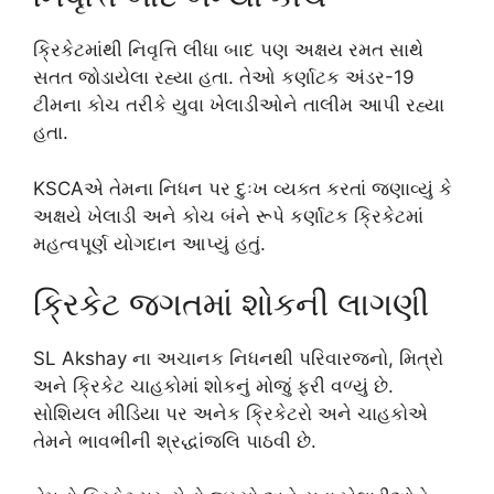
ક્રિકેટમાંથી નિવૃત્તિ લીધા બાદ પણ અક્ષય રમત સાથે
સતત જોડાયેલા રહ્યા હતા. તેઓ કર્ણાટક અંડર-19
ટીમના કોચ તરીકે યુવા ખેલાડીઓને તાલીમ આપી રહ્યા
હતા.
KSCAએ તેમના નિધન પર દુઃખ વ્યક્ત કરતાં જણાવ્યું કે
અક્ષયે ખેલાડી અને કોચ બંને રૂપે કર્ણાટક ક્રિકેટમાં
મહત્વપૂર્ણ યોગદાન આપ્યું હતું.
ક્રિકેટ જગતમાં શોકની લાગણી
SL Akshay ના અચાનક નિધનથી પરિવારજનો, મિત્રો
અને ક્રિકેટ ચાહકોમાં શોકનું મોજું ફરી વળ્યું છે.
સોશિયલ મીડિયા પર અનેક ક્રિકેટરો અને ચાહકોએ
તેમને ભાવભીની શ્રદ્ધાંજલિ પાઠવી છે.