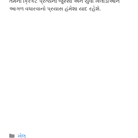
તેમનો ક્રિકેટ પ્રત્યેનો જુસ્સો અને યુવા ખેલાડીઓને
આગળ વધારવાનો પ્રયાસ હંમેશા યાદ રહેશે.
Categories
ખેલ