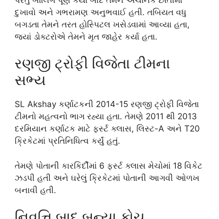
દુખાવો અને ગભરામણ અનુભવાઈ હતી. તબિયત વધુ
બગડતા તેમને તરત હોસ્પિટલ ખસેડવામાં આવ્યા હતા,
જ્યાં ડોક્ટરોએ તેમને મૃત જાહેર કર્યા હતા.
રણજી ટ્રોફી વિજેતા ટીમના
સભ્ય
SL Akshay કર્ણાટકની 2014-15 રણજી ટ્રોફી વિજેતા
ટીમનો મહત્વનો ભાગ રહ્યા હતા. તેમણે 2011 થી 2013
દરમિયાન કર્ણાટક માટે ફર્સ્ટ ક્લાસ, લિસ્ટ-A અને T20
ક્રિકેટમાં પ્રતિનિધિત્વ કર્યું હતું.
તેમણે પોતાની કારકિર્દીમાં 6 ફર્સ્ટ ક્લાસ મેચોમાં 18 વિકેટ
ઝડપી હતી અને ઘરેલું ક્રિકેટમાં પોતાની આગવી ઓળખ
બનાવી હતી.
નિવૃત્તિ બાદ બન્યા કોચ