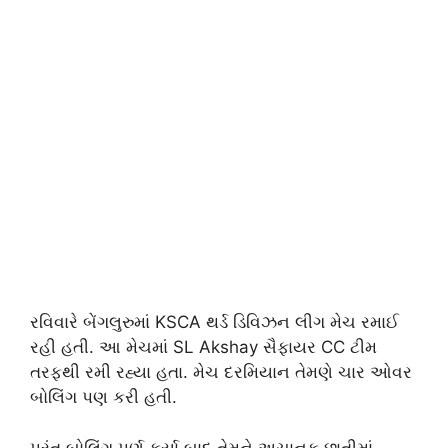
રવિવારે બેંગલુરુમાં KSCA થર્ડ ડિવિઝન લીગ મેચ રમાઈ
રહી હતી. આ મેચમાં SL Akshay સૈફાયર CC ટીમ
તરફથી રમી રહ્યા હતા. મેચ દરમિયાન તેમણે ચાર ઓવર
બોલિંગ પણ કરી હતી.
પરંતુ બોલિંગ પૂર્ણ કર્યા બાદ તેમને અચાનક છાતીમાં