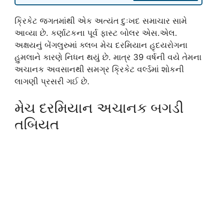
ક્રિકેટ જગતમાંથી એક અત્યંત દુઃખદ સમાચાર સામે
આવ્યા છે. કર્ણાટકના પૂર્વ ફાસ્ટ બોલર એસ.એલ.
અક્ષયનું બેંગલુરુમાં ક્લબ મેચ દરમિયાન હૃદયરોગના
હુમલાને કારણે નિધન થયું છે. માત્ર 39 વર્ષની વયે તેમના
અચાનક અવસાનથી સમગ્ર ક્રિકેટ વર્લ્ડમાં શોકની
લાગણી પ્રસરી ગઈ છે.
મેચ દરમિયાન અચાનક બગડી
તબિયત