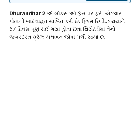
Dhurandhar 2
એ બોક્સ ઓફિસ પર ફરી એકવાર
પોતાની બાદશાહત સાબિત કરી છે. ફિલ્મ રિલીઝ થયાને
67 દિવસ પૂર્ણ થઈ ગયા હોવા છતાં થિયેટરોમાં તેનો
જબરદસ્ત ક્રેઝ યથાવત જોવા મળી રહ્યો છે.