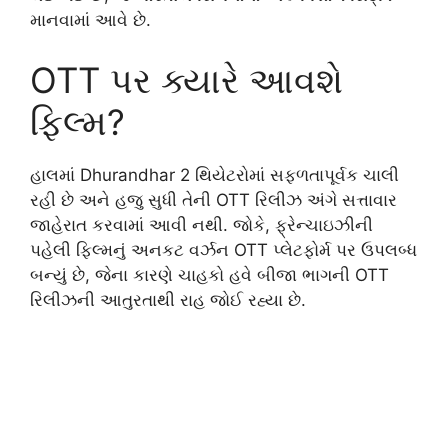
માનવામાં આવે છે.
OTT પર ક્યારે આવશે
ફિલ્મ?
હાલમાં
Dhurandhar 2
થિયેટરોમાં સફળતાપૂર્વક ચાલી
રહી છે અને હજુ સુધી તેની OTT રિલીઝ અંગે સત્તાવાર
જાહેરાત કરવામાં આવી નથી. જોકે, ફ્રેન્ચાઇઝીની
પહેલી ફિલ્મનું અનકટ વર્ઝન OTT પ્લેટફોર્મ પર ઉપલબ્ધ
બન્યું છે, જેના કારણે ચાહકો હવે બીજા ભાગની OTT
રિલીઝની આતુરતાથી રાહ જોઈ રહ્યા છે.