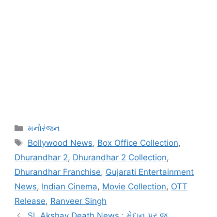
Categories
મનોરંજન
Tags
Bollywood News
,
Box Office Collection
,
Dhurandhar 2
,
Dhurandhar 2 Collection
,
Dhurandhar Franchise
,
Gujarati Entertainment
News
,
Indian Cinema
,
Movie Collection
,
OTT
Release
,
Ranveer Singh
SL Akshay Death News : મેદાન પર જ