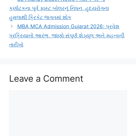
કર્ણાટકના પૂર્વ ફાસ્ટ બોલરનું નિધન, હૃદયરોગના
હુમલાથી ક્રિકેટ જગતમાં શોક
MBA MCA Admission Gujarat 2026: પ્રવેશ
પ્રક્રિયાનો આરંભ, જાણો સંપૂર્ણ શેડ્યૂલ અને મહત્વની
તારીખો
Leave a Comment
Comment