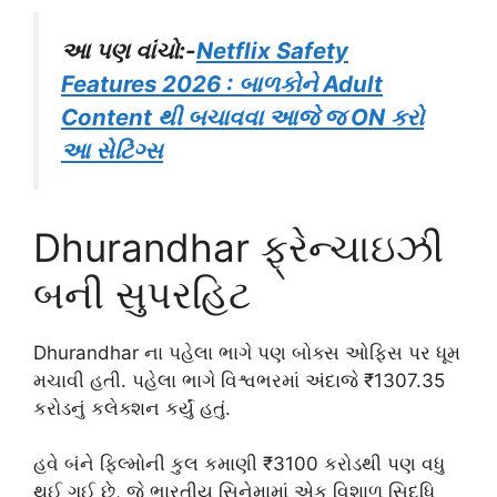
આ પણ વાંચો:-
Netflix Safety
Features 2026 : બાળકોને Adult
Content થી બચાવવા આજે જ ON કરો
આ સેટિંગ્સ
Dhurandhar
ફ્રેન્ચાઇઝી
બની સુપરહિટ
Dhurandhar
ના પહેલા ભાગે પણ બોક્સ ઓફિસ પર ધૂમ
મચાવી હતી. પહેલા ભાગે વિશ્વભરમાં અંદાજે ₹1307.35
કરોડનું કલેક્શન કર્યું હતું.
હવે બંને ફિલ્મોની કુલ કમાણી ₹3100 કરોડથી પણ વધુ
થઈ ગઈ છે, જે ભારતીય સિનેમામાં એક વિશાળ સિદ્ધિ