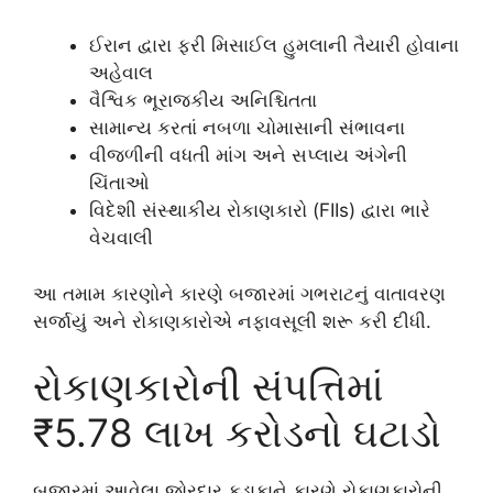
ઈરાન દ્વારા ફરી મિસાઈલ હુમલાની તૈયારી હોવાના
અહેવાલ
વૈશ્વિક ભૂરાજકીય અનિશ્ચિતતા
સામાન્ય કરતાં નબળા ચોમાસાની સંભાવના
વીજળીની વધતી માંગ અને સપ્લાય અંગેની
ચિંતાઓ
વિદેશી સંસ્થાકીય રોકાણકારો (FIIs) દ્વારા ભારે
વેચવાલી
આ તમામ કારણોને કારણે બજારમાં ગભરાટનું વાતાવરણ
સર્જાયું અને રોકાણકારોએ નફાવસૂલી શરૂ કરી દીધી.
રોકાણકારોની સંપત્તિમાં
₹5.78 લાખ કરોડનો ઘટાડો
બજારમાં આવેલા જોરદાર કડાકાને કારણે રોકાણકારોની