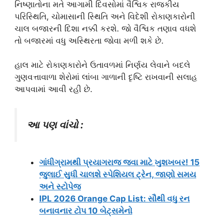
નિષ્ણાતોના મતે આગામી દિવસોમાં વૈશ્વિક રાજકીય
પરિસ્થિતિ, ચોમાસાની સ્થિતિ અને વિદેશી રોકાણકારોની
ચાલ બજારની દિશા નક્કી કરશે. જો વૈશ્વિક તણાવ વધશે
તો બજારમાં વધુ અસ્થિરતા જોવા મળી શકે છે.
હાલ માટે રોકાણકારોને ઉતાવળમાં નિર્ણય લેવાને બદલે
ગુણવત્તાવાળા શેરોમાં લાંબા ગાળાની દૃષ્ટિ રાખવાની સલાહ
આપવામાં આવી રહી છે.
આ પણ વાંચો :
ગાંધીગ્રામથી પ્રયાગરાજ જવા માટે ખુશખબર! 15
જુલાઈ સુધી ચાલશે સ્પેશિયલ ટ્રેન, જાણો સમય
અને સ્ટોપેજ
IPL 2026 Orange Cap List: સૌથી વધુ રન
બનાવનાર ટોપ 10 બેટ્સમેનો