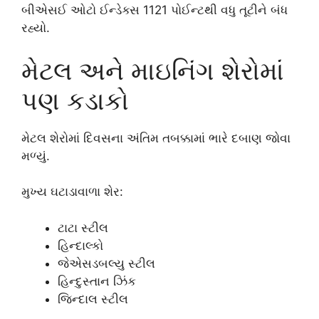
બીએસઈ ઓટો ઈન્ડેક્સ 1121 પોઈન્ટથી વધુ તૂટીને બંધ
રહ્યો.
મેટલ અને માઇનિંગ શેરોમાં
પણ કડાકો
મેટલ શેરોમાં દિવસના અંતિમ તબક્કામાં ભારે દબાણ જોવા
મળ્યું.
મુખ્ય ઘટાડાવાળા શેર:
ટાટા સ્ટીલ
હિન્દાલ્કો
જેએસડબલ્યુ સ્ટીલ
હિન્દુસ્તાન ઝિંક
જિન્દાલ સ્ટીલ