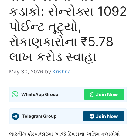
કડાકો: સેન્સેક્સ 1092
પોઈન્ટ તૂટ્યો,
રોકાણકારોના ₹5.78
લાખ કરોડ સ્વાહા
May 30, 2026
by
Krishna
Join Now
WhatsApp Group
Join Now
Telegram Group
ભારતીય શેરબજારમાં આજે દિવસના અંતિમ કલાકોમાં