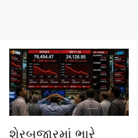
શેરબજારમાં ભારે