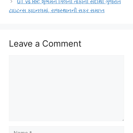
GT vs RR: શુભમન ગિલની તોફાની સદીથી ગુજરાત
ટાઇટન્સ ફાઇનલમાં, રાજસ્થાનની સફર સમાપ્ત
Leave a Comment
Comment
Name