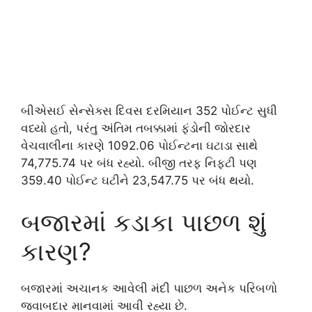
બીએસઈ સેન્સેક્સ દિવસ દરમિયાન 352 પોઈન્ટ સુધી
વધ્યો હતો, પરંતુ અંતિમ તબક્કામાં ફંડોની જોરદાર
વેચવાલીના કારણે 1092.06 પોઈન્ટના ઘટાડા સાથે
74,775.74 પર બંધ રહ્યો. બીજી તરફ નિફ્ટી પણ
359.40 પોઈન્ટ ઘટીને 23,547.75 પર બંધ થયો.
બજારમાં કડાકા પાછળ શું
કારણ?
બજારમાં અચાનક આવેલી મંદી પાછળ અનેક પરિબળો
જવાબદાર માનવામાં આવી રહ્યા છે.