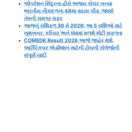
ઓપરેશન સિંદૂરના હીરો અજય કોચર બન્યા
ભારતીય નૌકાદળના 48મા વાઇસ ચીફ, જાણો
તેમની સમગ્ર સફર
આજનું રાશિફળ 30 મે 2026: આ 5 રાશિઓ માટે
ખુશખબર, કરિયર અને ધંધામાં મળશે મોટી સફળતા
COMEDK Result 2026 આજે જાહેર થશે,
આર્કિટેક્ચર એડમિશન માટેની ટોચની કોલેજોની
સંપૂર્ણ યાદી