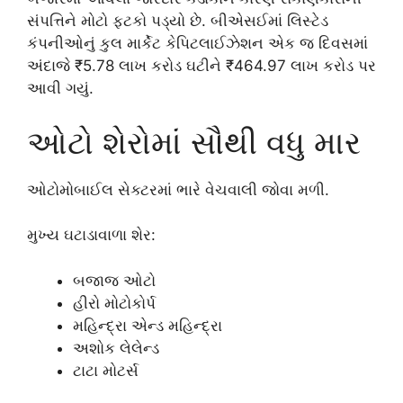
સંપત્તિને મોટો ફટકો પડ્યો છે. બીએસઈમાં લિસ્ટેડ
કંપનીઓનું કુલ માર્કેટ કેપિટલાઈઝેશન એક જ દિવસમાં
અંદાજે ₹5.78 લાખ કરોડ ઘટીને ₹464.97 લાખ કરોડ પર
આવી ગયું.
ઓટો શેરોમાં સૌથી વધુ માર
ઓટોમોબાઈલ સેક્ટરમાં ભારે વેચવાલી જોવા મળી.
મુખ્ય ઘટાડાવાળા શેર:
બજાજ ઓટો
હીરો મોટોકોર્પ
મહિન્દ્રા એન્ડ મહિન્દ્રા
અશોક લેલેન્ડ
ટાટા મોટર્સ