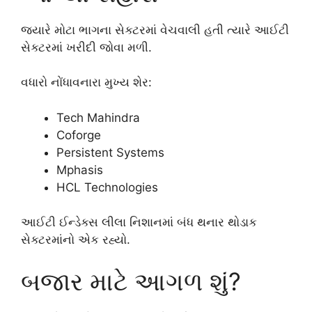
જ્યારે મોટા ભાગના સેક્ટરમાં વેચવાલી હતી ત્યારે આઈટી
સેક્ટરમાં ખરીદી જોવા મળી.
વધારો નોંધાવનારા મુખ્ય શેર:
Tech Mahindra
Coforge
Persistent Systems
Mphasis
HCL Technologies
આઈટી ઈન્ડેક્સ લીલા નિશાનમાં બંધ થનાર થોડાક
સેક્ટરમાંનો એક રહ્યો.
બજાર માટે આગળ શું?