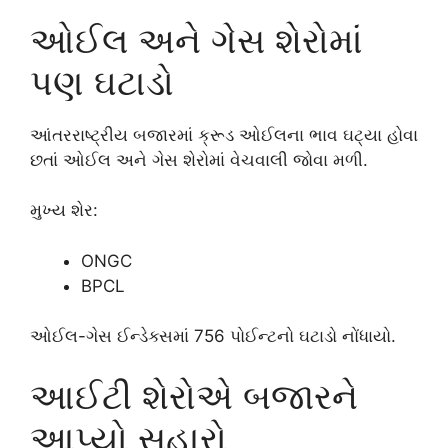
ઓઈલ અને ગેસ શેરોમાં
પણ ઘટાડો
આંતરરાષ્ટ્રીય બજારમાં ક્રૂડ ઓઈલના ભાવ ઘટ્યા હોવા
છતાં ઓઈલ અને ગેસ શેરોમાં વેચવાલી જોવા મળી.
મુખ્ય શેર:
ONGC
BPCL
ઓઈલ-ગેસ ઈન્ડેક્સમાં 756 પોઈન્ટનો ઘટાડો નોંધાયો.
આઈટી શેરોએ બજારને
આપ્યો સહારો