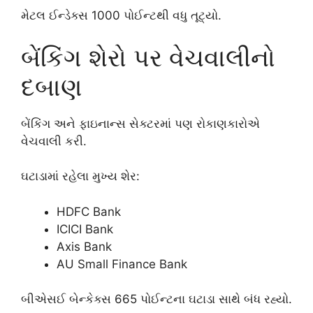
મેટલ ઈન્ડેક્સ 1000 પોઈન્ટથી વધુ તૂટ્યો.
બેંકિંગ શેરો પર વેચવાલીનો
દબાણ
બેંકિંગ અને ફાઇનાન્સ સેક્ટરમાં પણ રોકાણકારોએ
વેચવાલી કરી.
ઘટાડામાં રહેલા મુખ્ય શેર:
HDFC Bank
ICICI Bank
Axis Bank
AU Small Finance Bank
બીએસઈ બેન્કેક્સ 665 પોઈન્ટના ઘટાડા સાથે બંધ રહ્યો.