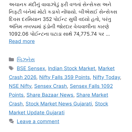
અચાનક મંદીનું વાવાઝોડું ફરી વળતાં સેન્સેક્સ અને
નિફ્ટી બંનેમાં મોટો કડાકો નોંધાયો. બીએસઈ સેન્સેક્સ
દિવસ દરમિયાન 352 પોઈન્ટ સુધી વધ્યો હતો, પરંતુ
અંતિમ તબક્કામાં ફંડોની જોરદાર વેચવાલીના કારણે
1092.06 પોઈન્ટના ઘટાડા સાથે 74,775.74 પર …
Read more
Categories
બિઝનેસ
Tags
BSE Sensex
,
Indian Stock Market
,
Market
Crash 2026
,
Nifty Falls 359 Points
,
Nifty Today
,
NSE Nifty
,
Sensex Crash
,
Sensex Falls 1092
Points
,
Share Bazaar News
,
Share Market
Crash
,
Stock Market News Gujarati
,
Stock
Market Update Gujarati
Leave a comment