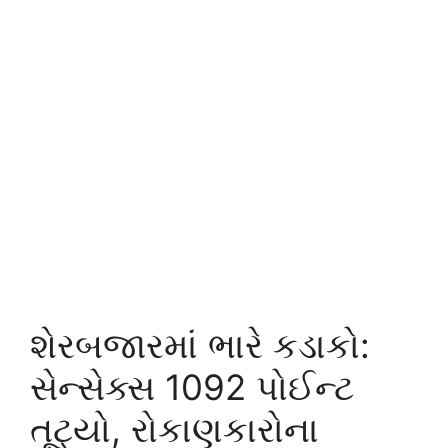
શેરબજારમાં ભારે કડાકો:
સેન્સેક્સ 1092 પોઈન્ટ
તૂટ્યો, રોકાણકારોના