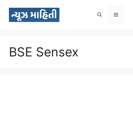
Skip
to
Menu
content
BSE Sensex