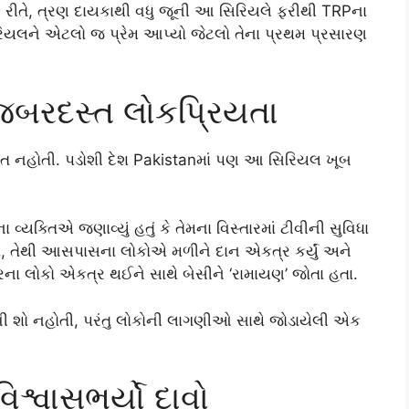
જનક રીતે, ત્રણ દાયકાથી વધુ જૂની આ સિરિયલે ફરીથી TRPના
િરિયલને એટલો જ પ્રેમ આપ્યો જેટલો તેના પ્રથમ પ્રસારણ
 જબરદસ્ત લોકપ્રિયતા
ાદિત નહોતી. પડોશી દેશ Pakistanમાં પણ આ સિરિયલ ખૂબ
્યક્તિએ જણાવ્યું હતું કે તેમના વિસ્તારમાં ટીવીની સુવિધા
તા, તેથી આસપાસના લોકોએ મળીને દાન એકત્ર કર્યું અને
ારના લોકો એકત્ર થઈને સાથે બેસીને ‘રામાયણ’ જોતા હતા.
વી શો નહોતી, પરંતુ લોકોની લાગણીઓ સાથે જોડાયેલી એક
શ્વાસભર્યો દાવો