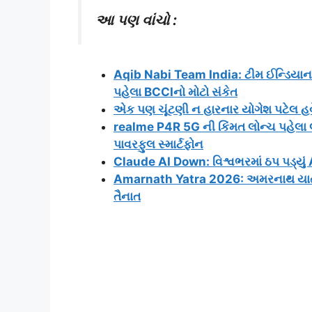
આ પણ વાંચો :
Aqib Nabi Team India: ટીમ ઈન્ડિયાના 
પહેલા BCCIનો મોટો સંકેત
એક પણ ચૂંટણી ન હારનાર યોગેશ પટેલ હવે
realme P4R 5G ની કિંમત લોન્ચ પહેલ
પાવરફુલ સ્માર્ટફોન
Claude AI Down: વિશ્વભરમાં ઠપ પડ્યું 
Amarnath Yatra 2026: અમરનાથ યાત્રા મ
તૈનાત