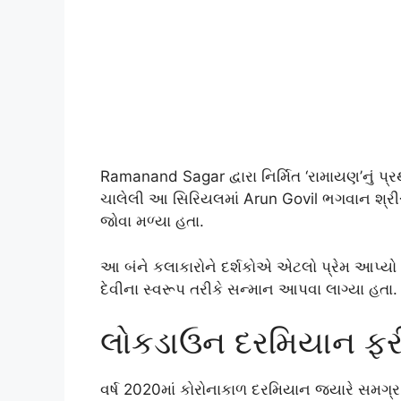
Ramanand Sagar દ્વારા નિર્મિત ‘રામાયણ’નું પ્
ચાલેલી આ સિરિયલમાં Arun Govil ભગવાન શ્રીરામ
જોવા મળ્યા હતા.
આ બંને કલાકારોને દર્શકોએ એટલો પ્રેમ આપ્યો
દેવીના સ્વરૂપ તરીકે સન્માન આપવા લાગ્યા હતા.
લોકડાઉન દરમિયાન ફરીથી
વર્ષ 2020માં કોરોનાકાળ દરમિયાન જ્યારે સમગ્ર 