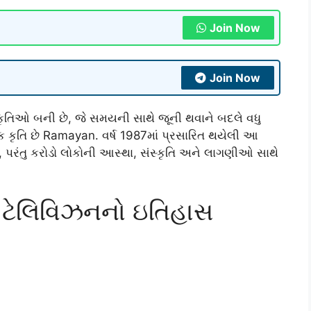
Join Now
Join Now
ૃતિઓ બની છે, જે સમયની સાથે જૂની થવાને બદલે વધુ
ૃતિ છે Ramayan. વર્ષ 1987માં પ્રસારિત થયેલી આ
ોતું, પરંતુ કરોડો લોકોની આસ્થા, સંસ્કૃતિ અને લાગણીઓ સાથે
ો ટેલિવિઝનનો ઇતિહાસ