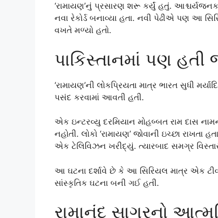
‘રામાયણ’નું પ્રસારણ શરૂ કર્યું હતું. આશ્ચર્ય
નવા રેકોર્ડ બનાવ્યા હતા. નવી પેઢીએ પણ આ સ
વખતે મળ્યો હતો.
પાકિસ્તાનમાં પણ હતી
‘રામાયણ’ની લોકપ્રિયતા માત્ર ભારત સુધી મર્ય
પસંદ કરવામાં આવતી હતી.
એક ઇન્ટરવ્યુ દરમિયાન મોહબ્બત રામ દાસ નામના વ
નહોતી. લોકો ‘રામાયણ’ જોવાની ઇચ્છા રાખતા હ
એક ટેલિવિઝન ખરીદ્યું. ત્યારબાદ સમગ્ર વિસ્ત
આ ઘટના દર્શાવે છે કે આ સિરિયલ માત્ર એક ટી
સાંસ્કૃતિક ઘટના બની ગઈ હતી.
રામાનંદ સાગરનો આત્મવિ