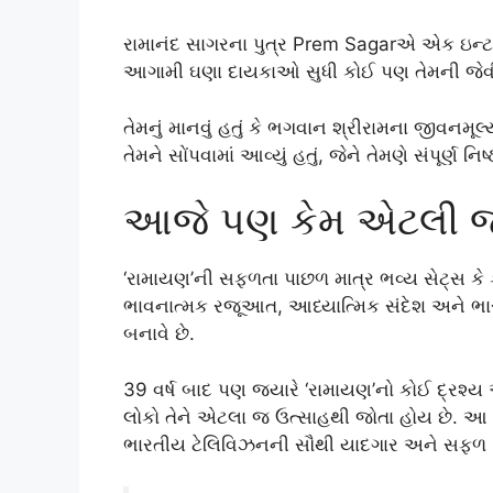
રામાનંદ સાગરના પુત્ર Prem Sagarએ એક ઇન્ટરવ્યુ
આગામી ઘણા દાયકાઓ સુધી કોઈ પણ તેમની જેવી
તેમનું માનવું હતું કે ભગવાન શ્રીરામના જીવનમૂલ્
તેમને સોંપવામાં આવ્યું હતું, જેને તેમણે સંપૂર્ણ નિષ્ઠા
આજે પણ કેમ એટલી જ 
‘રામાયણ’ની સફળતા પાછળ માત્ર ભવ્ય સેટ્સ કે
ભાવનાત્મક રજૂઆત, આધ્યાત્મિક સંદેશ અને ભારત
બનાવે છે.
39 વર્ષ બાદ પણ જ્યારે ‘રામાયણ’નો કોઈ દ્રશ્
લોકો તેને એટલા જ ઉત્સાહથી જોતા હોય છે. આ
ભારતીય ટેલિવિઝનની સૌથી યાદગાર અને સફળ સિ