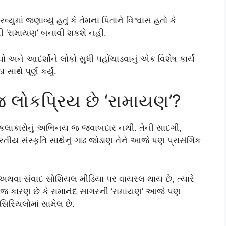
માં જણાવ્યું હતું કે તેમના પિતાને વિશ્વાસ હતો કે
 ‘રામાયણ’ બનાવી શકશે નહીં.
યો અને આદર્શોને લોકો સુધી પહોંચાડવાનું એક વિશેષ કાર્ય
 સાથે પૂર્ણ કર્યું.
લોકપ્રિય છે ‘રામાયણ’?
 કલાકારોનું અભિનય જ જવાબદાર નથી. તેની સાદગી,
ીય સંસ્કૃતિ સાથેનું ગાઢ જોડાણ તેને આજે પણ પ્રાસંગિક
ય અથવા સંવાદ સોશિયલ મીડિયા પર વાયરલ થાય છે, ત્યારે
 જ કારણ છે કે રામાનંદ સાગરની ‘રામાયણ’ આજે પણ
રિયલોમાં સામેલ છે.