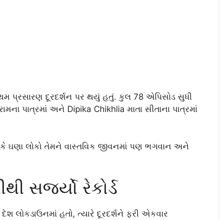
રથમ પ્રસારણ દૂરદર્શન પર થયું હતું. કુલ 78 એપિસોડ સુધી
ના પાત્રમાં અને Dipika Chikhlia માતા સીતાના પાત્રમાં
 કે ઘણા લોકો તેમને વાસ્તવિક જીવનમાં પણ ભગવાન અને
 સર્જ્યો રેકોર્ડ
દેશ લોકડાઉનમાં હતો, ત્યારે દૂરદર્શને ફરી એકવાર