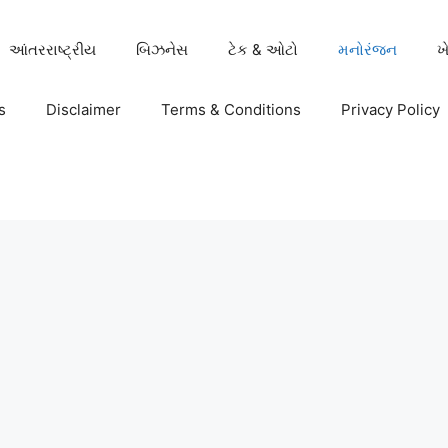
આંતરરાષ્ટ્રીય
બિઝનેસ
ટેક & ઓટો
મનોરંજન
ખ
s
Disclaimer
Terms & Conditions
Privacy Policy