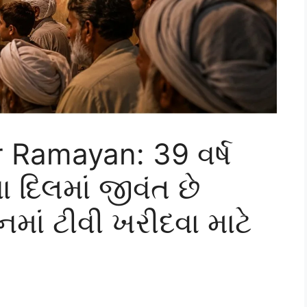
Ramayan: 39 વર્ષ
 દિલમાં જીવંત છે
નમાં ટીવી ખરીદવા માટે