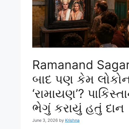
Ramanand Sagar 
બાદ પણ કેમ લોકોના
‘રામાયણ’? પાકિસ્તા
ભેગું કરાયું હતું દાન
June 3, 2026
by
Krishna