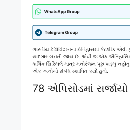
WhatsApp Group
Telegram Group
ભારતીય ટેલિવિઝનના ઈતિહાસમાં કેટલીક એવી ક
યાદગાર બનતી જાય છે. એવી જ એક ઐતિહાસિક ક
ધાર્મિક સિરિયલે માત્ર મનોરંજન પૂરું પાડ્યું નહ
એક અનોખો સંબંધ સ્થાપિત કર્યો હતો.
78 એપિસોડમાં સર્જાય