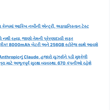
કેમ્પમાં આકિબ નબીની એન્ટ્રી, અફઘાનિસ્તાન ટેસ્ટ
 નથી રહ્યા, જાણો તેમની પ્રેરણાદાયી સફર
ા લીક! 8000mAh બેટરી અને 256GB સ્ટોરેજ સાથે આવશે
Anthropicનું Claude, હજારો યુઝર્સને પડી મુશ્કેલી
ાટે અભૂતપૂર્વ સુરક્ષા વ્યવસ્થા, 670 કંપનીઓ રહેશે