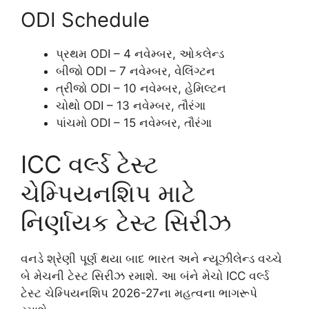
ODI Schedule
પ્રથમ ODI – 4 નવેમ્બર, ઓકલેન્ડ
બીજો ODI – 7 નવેમ્બર, વેલિંગ્ટન
ત્રીજો ODI – 10 નવેમ્બર, હેમિલ્ટન
ચોથો ODI – 13 નવેમ્બર, તૌરંગા
પાંચમો ODI – 15 નવેમ્બર, તૌરંગા
ICC વર્લ્ડ ટેસ્ટ
ચેમ્પિયનશિપ માટે
નિર્ણાયક ટેસ્ટ સિરીઝ
વનડે શ્રેણી પૂર્ણ થયા બાદ ભારત અને ન્યૂઝીલેન્ડ વચ્ચે
બે મેચની ટેસ્ટ સિરીઝ રમાશે. આ બંને મેચો ICC વર્લ્ડ
ટેસ્ટ ચેમ્પિયનશિપ 2026-27ના મહત્વના ભાગરૂપે