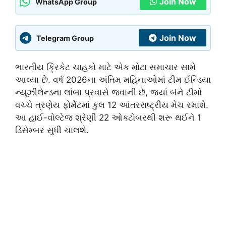
Join Now
WhatsApp Group
Join Now
Telegram Group
ભારતીય ક્રિકેટ ચાહકો માટે એક મોટા સમાચાર સામે
આવ્યા છે. વર્ષ 2026ના અંતિમ મહિનાઓમાં ટીમ ઈન્ડિયા
ન્યૂઝીલેન્ડના લાંબા પ્રવાસે જવાની છે, જ્યાં બંને ટીમો
વચ્ચે ત્રણેય ફોર્મેટમાં કુલ 12 આંતરરાષ્ટ્રીય મેચ રમાશે.
આ હાઈ-વોલ્ટેજ શ્રેણી 22 ઓક્ટોબરથી શરૂ થઈને 1
ડિસેમ્બર સુધી ચાલશે.