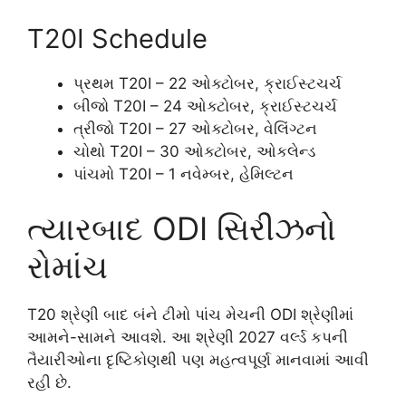
T20I Schedule
પ્રથમ T20I – 22 ઓક્ટોબર, ક્રાઈસ્ટચર્ચ
બીજો T20I – 24 ઓક્ટોબર, ક્રાઈસ્ટચર્ચ
ત્રીજો T20I – 27 ઓક્ટોબર, વેલિંગ્ટન
ચોથો T20I – 30 ઓક્ટોબર, ઓકલેન્ડ
પાંચમો T20I – 1 નવેમ્બર, હેમિલ્ટન
ત્યારબાદ ODI સિરીઝનો
રોમાંચ
T20 શ્રેણી બાદ બંને ટીમો પાંચ મેચની ODI શ્રેણીમાં
આમને-સામને આવશે. આ શ્રેણી 2027 વર્લ્ડ કપની
તૈયારીઓના દૃષ્ટિકોણથી પણ મહત્વપૂર્ણ માનવામાં આવી
રહી છે.