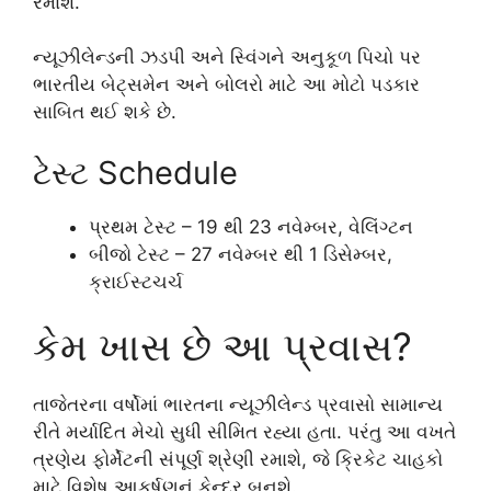
રમાશે.
ન્યૂઝીલેન્ડની ઝડપી અને સ્વિંગને અનુકૂળ પિચો પર
ભારતીય બેટ્સમેન અને બોલરો માટે આ મોટો પડકાર
સાબિત થઈ શકે છે.
ટેસ્ટ Schedule
પ્રથમ ટેસ્ટ – 19 થી 23 નવેમ્બર, વેલિંગ્ટન
બીજો ટેસ્ટ – 27 નવેમ્બર થી 1 ડિસેમ્બર,
ક્રાઈસ્ટચર્ચ
કેમ ખાસ છે આ પ્રવાસ?
તાજેતરના વર્ષોમાં ભારતના ન્યૂઝીલેન્ડ પ્રવાસો સામાન્ય
રીતે મર્યાદિત મેચો સુધી સીમિત રહ્યા હતા. પરંતુ આ વખતે
ત્રણેય ફોર્મેટની સંપૂર્ણ શ્રેણી રમાશે, જે ક્રિકેટ ચાહકો
માટે વિશેષ આકર્ષણનું કેન્દ્ર બનશે.