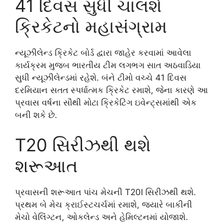
41 દિવસ સુધી ચાલશે
ક્રિકેટનો મહાસંગ્રામ
ન્યૂઝીલેન્ડ ક્રિકેટ બોર્ડ દ્વારા જાહેર કરવામાં આવેલા
કાર્યક્રમ મુજબ ભારતીય ટીમ લગભગ સાત અઠવાડિયા
સુધી ન્યૂઝીલેન્ડમાં રહેશે. બંને ટીમો વચ્ચે 41 દિવસ
દરમિયાન સતત સ્પર્ધાત્મક ક્રિકેટ રમાશે, જેના કારણે આ
પ્રવાસ વર્ષના સૌથી મોટા ક્રિકેટિંગ ઇવેન્ટ્સમાંથી એક
બની શકે છે.
T20 સિરીઝથી થશે
શરૂઆત
પ્રવાસની શરૂઆત પાંચ મેચની T20I સિરીઝથી થશે.
પ્રથમ બે મેચ ક્રાઈસ્ટચર્ચમાં રમાશે, જ્યારે બાકીની
મેચો વેલિંગ્ટન, ઓકલેન્ડ અને હેમિલ્ટનમાં યોજાશે.