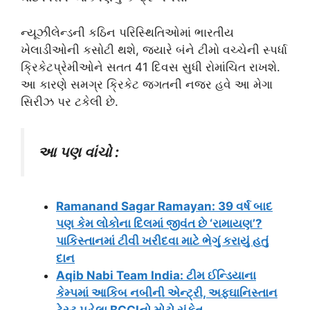
ન્યૂઝીલેન્ડની કઠિન પરિસ્થિતિઓમાં ભારતીય
ખેલાડીઓની કસોટી થશે, જ્યારે બંને ટીમો વચ્ચેની સ્પર્ધા
ક્રિકેટપ્રેમીઓને સતત 41 દિવસ સુધી રોમાંચિત રાખશે.
આ કારણે સમગ્ર ક્રિકેટ જગતની નજર હવે આ મેગા
સિરીઝ પર ટકેલી છે.
આ પણ વાંચો :
Ramanand Sagar Ramayan: 39 વર્ષ બાદ
પણ કેમ લોકોના દિલમાં જીવંત છે ‘રામાયણ’?
પાકિસ્તાનમાં ટીવી ખરીદવા માટે ભેગું કરાયું હતું
દાન
Aqib Nabi Team India: ટીમ ઈન્ડિયાના
કેમ્પમાં આકિબ નબીની એન્ટ્રી, અફઘાનિસ્તાન
ટેસ્ટ પહેલા BCCIનો મોટો સંકેત