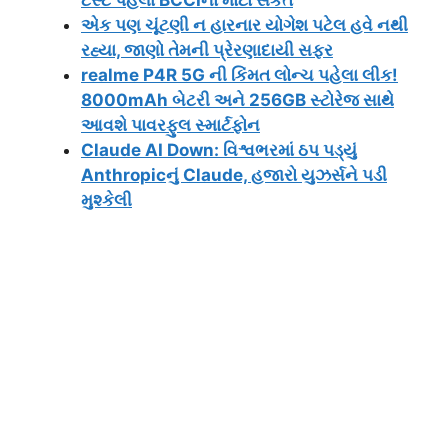
એક પણ ચૂંટણી ન હારનાર યોગેશ પટેલ હવે નથી
રહ્યા, જાણો તેમની પ્રેરણાદાયી સફર
realme P4R 5G ની કિંમત લોન્ચ પહેલા લીક!
8000mAh બેટરી અને 256GB સ્ટોરેજ સાથે
આવશે પાવરફુલ સ્માર્ટફોન
Claude AI Down: વિશ્વભરમાં ઠપ પડ્યું
Anthropicનું Claude, હજારો યુઝર્સને પડી
મુશ્કેલી