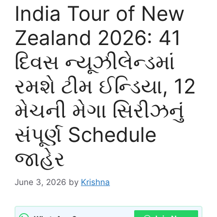
India Tour of New
Zealand 2026: 41
દિવસ ન્યૂઝીલેન્ડમાં
રમશે ટીમ ઈન્ડિયા, 12
મેચની મેગા સિરીઝનું
સંપૂર્ણ Schedule
જાહેર
June 3, 2026
by
Krishna