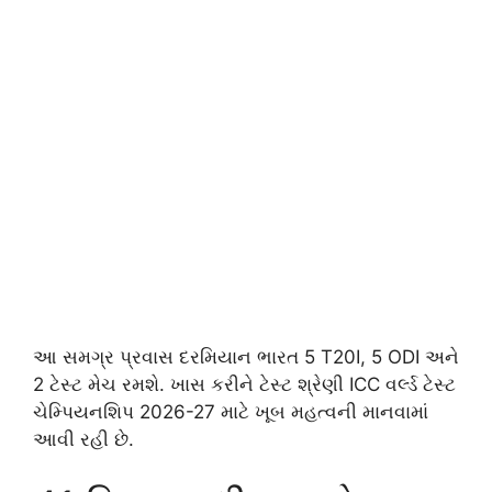
આ સમગ્ર પ્રવાસ દરમિયાન ભારત 5 T20I, 5 ODI અને
2 ટેસ્ટ મેચ રમશે. ખાસ કરીને ટેસ્ટ શ્રેણી ICC વર્લ્ડ ટેસ્ટ
ચેમ્પિયનશિપ 2026-27 માટે ખૂબ મહત્વની માનવામાં
આવી રહી છે.