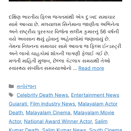
દક્ષિણ ભારતીય ફિલ્મ જગતમાંથી એક દુઃખદ સમાચાર
સામે આવ્યા છે. મલયાલમ સિનેમાના જાણીતા અભિનેતા
અને રાષ્ટ્રીય પુરસ્કાર વિજેતા સલીમ કુમારનું 56 વર્ષની
વયે અવસાન થયું હોવાનું અહેવાલોમાં જણાવાયું છે.
તેમના નિધનના સમાચાર સામે આવતા જ ફિલ્મ ઈન્ડસ્ટ્રી
અને લાખો ચાહકોમાં શોકની લાગણી ફેલાઈ ગઈ છે.
મળતી માહિતી મુજબ, છેલ્લા કેટલાક સમયથી તેઓ
સ્વાસ્થ્ય સંબંધિત સમસ્યાઓનો …
Read more
Categories
મનોરંજન
Tags
Celebrity Death News
,
Entertainment News
Gujarati
,
Film Industry News
,
Malayalam Actor
Death
,
Malayalam Cinema
,
Malayalam Movie
Actor
,
National Award Winner Actor
,
Salim
Kumar Death
,
Salim Kumar News
,
South Cinema