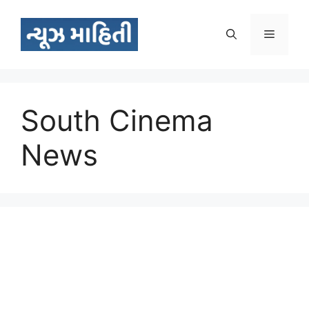
Skip
to
Menu
content
South Cinema
News