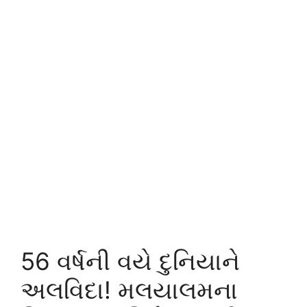
56 વર્ષની વયે દુનિયાને
અલવિદા! મલયાલમના