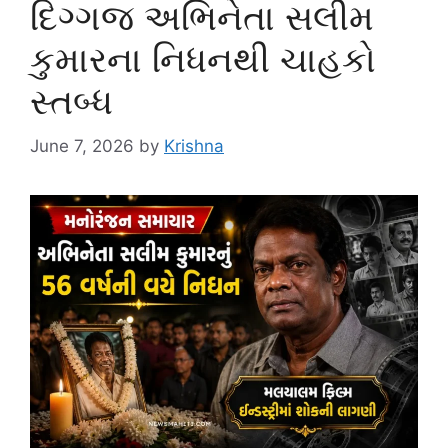
દિગ્ગજ અભિનેતા સલીમ
કુમારના નિધનથી ચાહકો
સ્તબ્ધ
June 7, 2026
by
Krishna