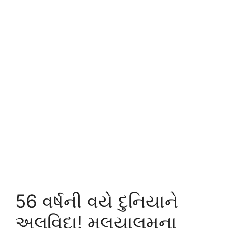
56 વર્ષની વયે દુનિયાને
અલવિદા! મલયાલમના