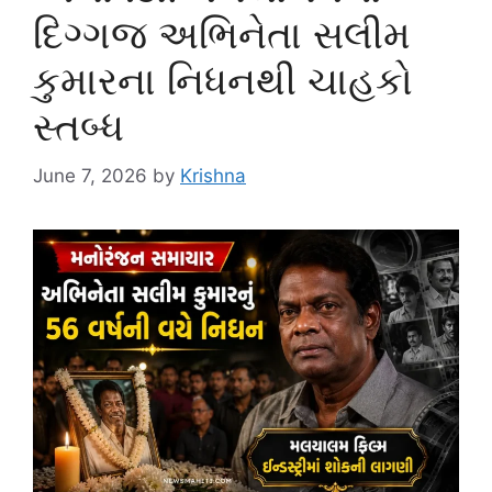
દિગ્ગજ અભિનેતા સલીમ
કુમારના નિધનથી ચાહકો
સ્તબ્ધ
June 7, 2026
by
Krishna