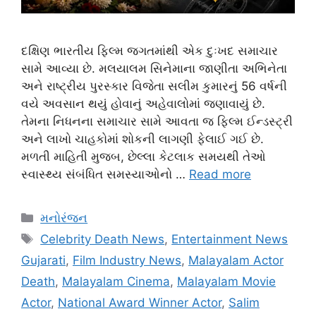
દક્ષિણ ભારતીય ફિલ્મ જગતમાંથી એક દુઃખદ સમાચાર
સામે આવ્યા છે. મલયાલમ સિનેમાના જાણીતા અભિનેતા
અને રાષ્ટ્રીય પુરસ્કાર વિજેતા સલીમ કુમારનું 56 વર્ષની
વયે અવસાન થયું હોવાનું અહેવાલોમાં જણાવાયું છે.
તેમના નિધનના સમાચાર સામે આવતા જ ફિલ્મ ઈન્ડસ્ટ્રી
અને લાખો ચાહકોમાં શોકની લાગણી ફેલાઈ ગઈ છે.
મળતી માહિતી મુજબ, છેલ્લા કેટલાક સમયથી તેઓ
સ્વાસ્થ્ય સંબંધિત સમસ્યાઓનો …
Read more
Categories
મનોરંજન
Tags
Celebrity Death News
,
Entertainment News
Gujarati
,
Film Industry News
,
Malayalam Actor
Death
,
Malayalam Cinema
,
Malayalam Movie
Actor
,
National Award Winner Actor
,
Salim