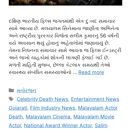
દક્ષિણ ભારતીય ફિલ્મ જગતમાંથી એક દુઃખદ સમાચાર
સામે આવ્યા છે. મલયાલમ સિનેમાના જાણીતા અભિનેતા
અને રાષ્ટ્રીય પુરસ્કાર વિજેતા સલીમ કુમારનું 56 વર્ષની
વયે અવસાન થયું હોવાનું અહેવાલોમાં જણાવાયું છે.
તેમના નિધનના સમાચાર સામે આવતા જ ફિલ્મ ઈન્ડસ્ટ્રી
અને લાખો ચાહકોમાં શોકની લાગણી ફેલાઈ ગઈ છે.
મળતી માહિતી મુજબ, છેલ્લા કેટલાક સમયથી તેઓ
સ્વાસ્થ્ય સંબંધિત સમસ્યાઓનો …
Read more
Categories
મનોરંજન
Tags
Celebrity Death News
,
Entertainment News
Gujarati
,
Film Industry News
,
Malayalam Actor
Death
,
Malayalam Cinema
,
Malayalam Movie
Actor
,
National Award Winner Actor
,
Salim