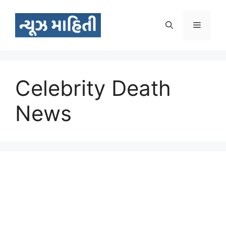
Skip
to
Menu
content
Celebrity Death
News