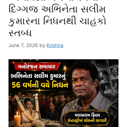
દિગ્ગજ અભિનેતા સલીમ
કુમારના નિધનથી ચાહકો
સ્તબ્ધ
June 7, 2026
by
Krishna