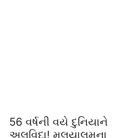
56 વર્ષની વયે દુનિયાને
અલવિદા! મલયાલમના