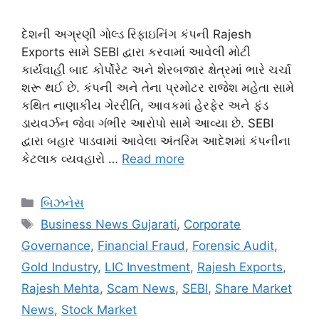
દેશની અગ્રણી ગોલ્ડ રિફાઇનિંગ કંપની Rajesh
Exports સામે SEBI દ્વારા કરવામાં આવેલી મોટી
કાર્યવાહી બાદ કોર્પોરેટ અને શેરબજાર ક્ષેત્રમાં ભારે ચર્ચા
શરૂ થઈ છે. કંપની અને તેના પ્રમોટર રાજેશ મહેતા સામે
કથિત નાણાકીય ગેરરીતિ, આવકમાં હેરફેર અને ફંડ
ડાયવર્ઝન જેવા ગંભીર આરોપો સામે આવ્યા છે. SEBI
દ્વારા બહાર પાડવામાં આવેલા અંતરિમ આદેશમાં કંપનીના
કેટલાક વ્યવહારો …
Read more
Categories
બિઝનેસ
Tags
Business News Gujarati
,
Corporate
Governance
,
Financial Fraud
,
Forensic Audit
,
Gold Industry
,
LIC Investment
,
Rajesh Exports
,
Rajesh Mehta
,
Scam News
,
SEBI
,
Share Market
News
,
Stock Market