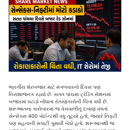
ભારતીય શેરબજાર માટે મંગળવારનો દિવસ પણ
નિરાશાજનક રહ્યો છે. સતત પાંચમા ટ્રેડિંગ સેશનમાં
બજારમાં ઘટાડો નોંધાતા રોકાણકારોની ચિંતા વધી છે.
શરૂઆતના કારોબારમાં જ વેચવાલીનું દબાણ વધતાં
સેન્સેક્સ 400 પોઈન્ટથી વધુ તૂટ્યો હતો, જ્યારે નિફ્ટી
પણ મહત્વની સપાટી ગુમાવી બેઠો હતો. શરૂઆતથી જ