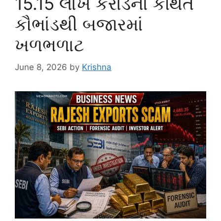
15.15 લાખ કરોડના કથિત
કૌભાંડથી બજારમાં
ખળભળાટ
June 8, 2026
by
Krishna