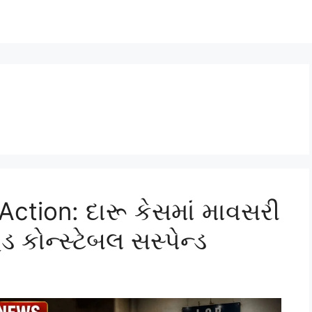
ction: દારૂ કેસમાં માવસરી
 કોન્સ્ટેબલ સસ્પેન્ડ