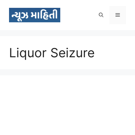
Skip
to
Menu
content
Liquor Seizure