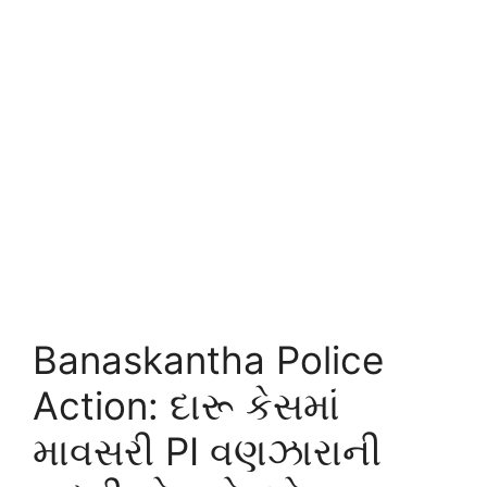
Banaskantha Police
Action: દારૂ કેસમાં
માવસરી PI વણઝારાની