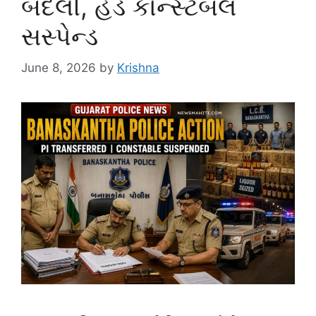
બદલી, હેડ કોન્સ્ટેબલ
સસ્પેન્ડ
June 8, 2026
by
Krishna