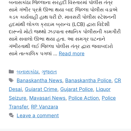
બનાસકાંઠા જિલ્લાના સરહદી વિસ્તારમાં પોલીસ તંત્ર
સામે ગંભીર પ્રશ્નો ઊભા થયા બાદ જિલ્લા પોલીસ વડાએ
કડક કાર્યવાહી હાથ ધરી છે. માવસરી પોલીસ સ્ટેશનની
હદમાંથી લોકલ ક્રાઇમ બ્રાન્ચ (LCB) દ્વારા વિદેશી
દારૂનો મોટો જથ્થો ઝડપાતા સ્થાનિક પોલીસની કામગીરી
સામે સવાલો ઊભા થયા હતા. આ સમગ્ર ઘટનાને
ગંભીરતાથી લઈ જિલ્લા પોલીસ તંત્ર દ્વારા જવાબદારો
સામે તાત્કાલિક પગલાં …
Read more
Categories
બનાસકાંઠા
,
ગુજરાત
Tags
Banaskantha News
,
Banaskantha Police
,
CR
Desai
,
Gujarat Crime
,
Gujarat Police
,
Liquor
Seizure
,
Mavasari News
,
Police Action
,
Police
Transfer
,
RP Vanzara
Leave a comment