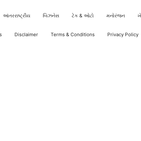
આંતરરાષ્ટ્રીય
બિઝનેસ
ટેક & ઓટો
મનોરંજન
ખ
s
Disclaimer
Terms & Conditions
Privacy Policy