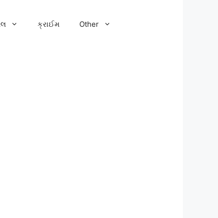
ેલ
ક્રાઈમ
Other