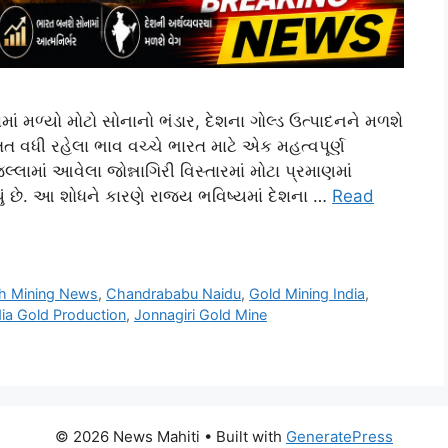
 મળ્યો મોટો સોનાનો ભંડાર, દેશના ગોલ્ડ ઉત્પાદનને મળશે
ત વધી રહેલા ભાવ વચ્ચે ભારત માટે એક મહત્વપૂર્ણ
લ્લામાં આવેલા જોન્નાગિરી વિસ્તારમાં મોટા પ્રમાણમાં
 છે. આ શોધને કારણે રાજ્ય ભવિષ્યમાં દેશના …
Read
h Mining News
,
Chandrababu Naidu
,
Gold Mining India
,
dia Gold Production
,
Jonnagiri Gold Mine
© 2026 News Mahiti
• Built with
GeneratePress