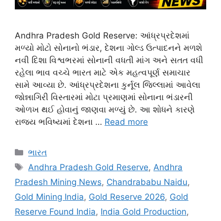
Andhra Pradesh Gold Reserve: આંધ્રપ્રદેશમાં
મળ્યો મોટો સોનાનો ભંડાર, દેશના ગોલ્ડ ઉત્પાદનને મળશે
નવી દિશા વિશ્વભરમાં સોનાની વધતી માંગ અને સતત વધી
રહેલા ભાવ વચ્ચે ભારત માટે એક મહત્વપૂર્ણ સમાચાર
સામે આવ્યા છે. આંધ્રપ્રદેશના કુર્નૂલ જિલ્લામાં આવેલા
જોન્નાગિરી વિસ્તારમાં મોટા પ્રમાણમાં સોનાના ભંડારની
ઓળખ થઈ હોવાનું જાણવા મળ્યું છે. આ શોધને કારણે
રાજ્ય ભવિષ્યમાં દેશના …
Read more
Categories
ભારત
Tags
Andhra Pradesh Gold Reserve
,
Andhra
Pradesh Mining News
,
Chandrababu Naidu
,
Gold Mining India
,
Gold Reserve 2026
,
Gold
Reserve Found India
,
India Gold Production
,