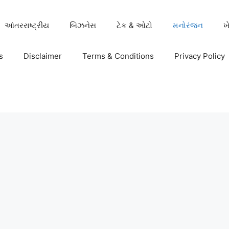
આંતરરાષ્ટ્રીય
બિઝનેસ
ટેક & ઓટો
મનોરંજન
ખ
s
Disclaimer
Terms & Conditions
Privacy Policy