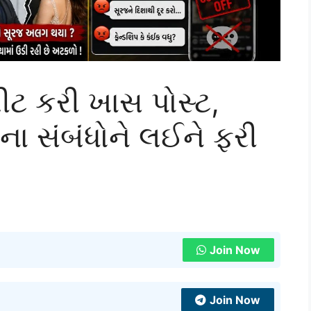
ટ કરી ખાસ પોસ્ટ,
ના સંબંધોને લઈને ફરી
Join Now
Join Now