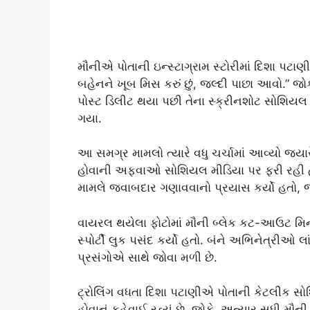
મૌનીએ પોતાની ઇન્સ્ટાગ્રામ સ્ટોરીમાં દિશા પટાણી 
બહેનને ખૂબ મિસ કરું છું, જલ્દી પાછા આવો.” જ
પોસ્ટ ડિલીટ થયા પછી તેના સ્ક્રીનશોટ સોશિ
ગયા.
આ સમગ્ર મામલો ત્યારે વધુ ચર્ચામાં આવ્યો જ્યા
હોવાની અફવાઓ સોશિયલ મીડિયા પર ફરી રહી હતી
મામલે જવાબદાર ગણાવવાનો પ્રયાસ કર્યો હતો, જેન
વાયરલ થયેલા ફોટોમાં મૌની બ્લેક કટ-આઉટ મિન
સ્પોર્ટી લુક પસંદ કર્યો હતો. બંને અભિનેત્રી
પ્રસંગોએ સાથે જોવા મળી છે.
ટ્રોલિંગ વધતા દિશા પટાણીએ પોતાની કેટલીક સોશ
હોવાનું કહેવાઈ રહ્યું છે. જોકે, અત્યાર સુધી મૌન