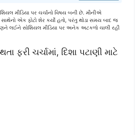
િયલ મીડિયા પર ચર્ચાનો વિષય બની છે. મૌનીએ
સાથેનો એક ફોટો શેર કર્યો હતો, પરંતુ થોડા સમય બાદ જ
ા કારણને લઈને સોશિયલ મીડિયા પર અનેક અટકળો ચાલી રહી
તા ફરી ચર્ચામાં, દિશા પટાણી માટે