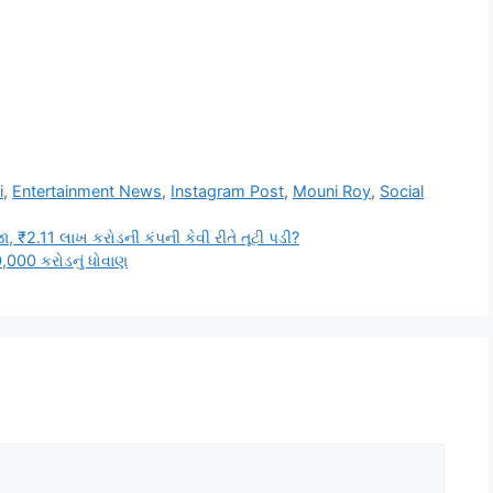
i
,
Entertainment News
,
Instagram Post
,
Mouni Roy
,
Social
ા, ₹2.11 લાખ કરોડની કંપની કેવી રીતે તૂટી પડી?
0,000 કરોડનું ધોવાણ