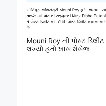
બોલિવૂડ અભિનેત્રી
Mouni Roy
ફરી એકવાર સોશ
તાજેતરમાં પોતાની નજીકની મિત્ર
Disha Patani
તે પોસ્ટ ડિલીટ કરી દીધી. પોસ્ટ ડિલીટ થવાન
છે.
Mouni Roy ની પોસ્ટ ડિલીટ થ
લખ્યો હતો ખાસ મેસેજ