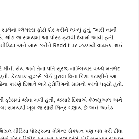
સાથેનો ગ્લેમરસ ફોટો શેર કરીને લખ્યું હતું, “મારી નાની
ોકે, થોડા જ સમયમાં આ પોસ્ટ હટાવી દેવામાં આવી હતી.
યલ મીડિયા અને ખાસ કરીને Reddit પર ઝડપથી વાયરલ થઈ
રે મૌની રોય અને તેના પતિ સૂરજ નામ્બિયાર વચ્ચે મતભેદ
. કેટલાક યુઝર્સે કોઈ પુરાવા વિના દિશા પટાણીને આ
ા કારણે દિશાને ભારે ટ્રોલિંગનો સામનો કરવો પડ્યો હતો.
ી ડ્રેસમાં જોવા મળી હતી, જ્યારે દિશાએ કેઝ્યુઅલ અને
ઓ લાંબા સમયથી ખૂબ જ સારી મિત્ર ગણાય છે અને અનેક
િયલ મીડિયા પોસ્ટ્સના કોમેન્ટ સેક્શન પણ બંધ કરી દીધા
ી રોયે પોસ્ટ ડિલીટ કરવાના કારણ અંગે કોઈ સત્તાવાર સ્પષ્ટતા