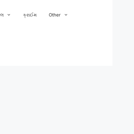
ેલ
ક્રાઈમ
Other