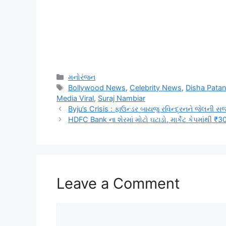
Categories
મનોરંજન
Tags
Bollywood News
,
Celebrity News
,
Disha Patan
Media Viral
,
Suraj Nambiar
Byju’s Crisis : ફાઉન્ડર બાયજુ રવિન્દ્રનને જેલની સજ
HDFC Bank ના શેરમાં મોટો ઘટાડો, માર્કેટ કેપમાંથી ₹3
Leave a Comment
Comment