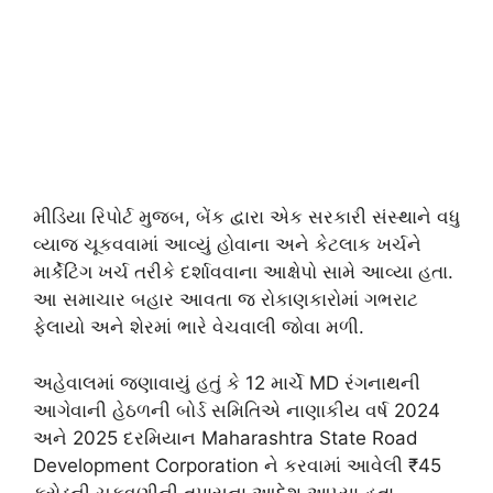
મીડિયા રિપોર્ટ મુજબ, બેંક દ્વારા એક સરકારી સંસ્થાને વધુ
વ્યાજ ચૂકવવામાં આવ્યું હોવાના અને કેટલાક ખર્ચને
માર્કેટિંગ ખર્ચ તરીકે દર્શાવવાના આક્ષેપો સામે આવ્યા હતા.
આ સમાચાર બહાર આવતા જ રોકાણકારોમાં ગભરાટ
ફેલાયો અને શેરમાં ભારે વેચવાલી જોવા મળી.
અહેવાલમાં જણાવાયું હતું કે 12 માર્ચે MD રંગનાથની
આગેવાની હેઠળની બોર્ડ સમિતિએ નાણાકીય વર્ષ 2024
અને 2025 દરમિયાન
Maharashtra State Road
Development Corporation
ને કરવામાં આવેલી ₹45
કરોડની ચુકવણીની તપાસના આદેશ આપ્યા હતા.