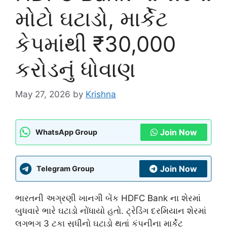
મોટો ઘટાડો, માર્કેટ
કેપમાંથી ₹30,000
કરોડનું ધોવાણ
May 27, 2026
by
Krishna
Join Now
WhatsApp Group
Join Now
Telegram Group
ભારતની અગ્રણી ખાનગી બેંક
HDFC Bank
ના શેરમાં
બુધવારે ભારે ઘટાડો નોંધાયો હતો. ટ્રેડિંગ દરમિયાન શેરમાં
લગભગ 3 ટકા સુધીનો ઘટાડો થતાં કંપનીના માર્કેટ