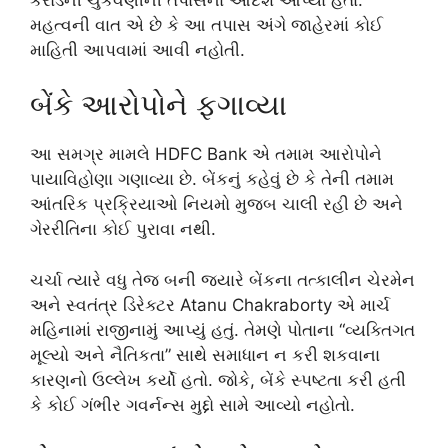
મહત્વની વાત એ છે કે આ તપાસ અંગે જાહેરમાં કોઈ
માહિતી આપવામાં આવી નહોતી.
બેંકે આરોપોને ફગાવ્યા
આ સમગ્ર મામલે
HDFC Bank
એ તમામ આરોપોને
પાયાવિહોણા ગણાવ્યા છે. બેંકનું કહેવું છે કે તેની તમામ
આંતરિક પ્રક્રિયાઓ નિયમો મુજબ ચાલી રહી છે અને
ગેરરીતિના કોઈ પુરાવા નથી.
ચર્ચા ત્યારે વધુ તેજ બની જ્યારે બેંકના તત્કાલીન ચેરમેન
અને સ્વતંત્ર ડિરેક્ટર
Atanu Chakraborty
એ માર્ચ
મહિનામાં રાજીનામું આપ્યું હતું. તેમણે પોતાના “વ્યક્તિગત
મૂલ્યો અને નૈતિકતા” સાથે સમાધાન ન કરી શકવાના
કારણનો ઉલ્લેખ કર્યો હતો. જોકે, બેંકે સ્પષ્ટતા કરી હતી
કે કોઈ ગંભીર ગવર્નન્સ મુદ્દો સામે આવ્યો નહોતો.