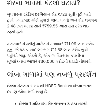
શેરના ભાવમાં કેટલો ઘટાડો?
બુધવારના ટ્રેડિંગ દરમિયાન શેર ₹726 સુધી તૂટી ગયો
હતો. ત્યારબાદ થોડો સુધારો જોવા મળ્યો અને શેર લગભગ
2.48 ટકા ઘટાડા સાથે ₹759.55 આસપાસ ટ્રેડ થઈ
રહ્યો હતો.
મંગળવારે કંપનીનું માર્કેટ કેપ આશરે ₹11.99 લાખ કરોડ
હતું, જે ઘટાડા બાદ લગભગ ₹11.68 લાખ કરોડ સુધી
પહોંચી ગયું. એટલે કે, એક જ દિવસમાં કંપનીના
મૂલ્યાંકનમાં આશરે ₹30,000 કરોડનો ઘટાડો નોંધાયો.
લાંબા ગાળામાં પણ નબળું પ્રદર્શન
છેલ્લા કેટલાક સમયથી
HDFC Bank
ના શેરમાં સતત
દબાણ જોવા મળી રહ્યું છે.
છેલ્લા 1 મહિનામાં શેર લગભગ 3 ટકા તૂટ્યો