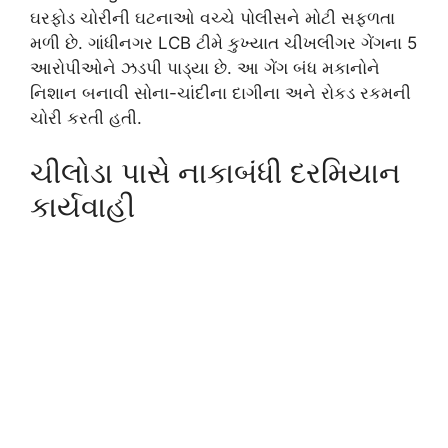
ઘરફોડ ચોરીની ઘટનાઓ વચ્ચે પોલીસને મોટી સફળતા
મળી છે. ગાંધીનગર LCB ટીમે કુખ્યાત ચીખલીગર ગેંગના 5
આરોપીઓને ઝડપી પાડ્યા છે. આ ગેંગ બંધ મકાનોને
નિશાન બનાવી સોના-ચાંદીના દાગીના અને રોકડ રકમની
ચોરી કરતી હતી.
ચીલોડા પાસે નાકાબંધી દરમિયાન
કાર્યવાહી