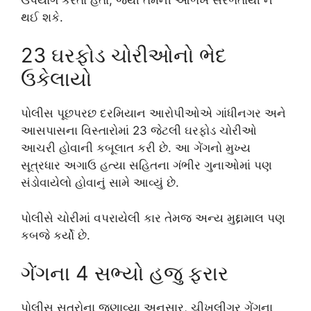
થઈ શકે.
23 ઘરફોડ ચોરીઓનો ભેદ
ઉકેલાયો
પોલીસ પૂછપરછ દરમિયાન આરોપીઓએ ગાંધીનગર અને
આસપાસના વિસ્તારોમાં 23 જેટલી ઘરફોડ ચોરીઓ
આચરી હોવાની કબૂલાત કરી છે. આ ગેંગનો મુખ્ય
સૂત્રધાર અગાઉ હત્યા સહિતના ગંભીર ગુનાઓમાં પણ
સંડોવાયેલો હોવાનું સામે આવ્યું છે.
પોલીસે ચોરીમાં વપરાયેલી કાર તેમજ અન્ય મુદ્દામાલ પણ
કબજે કર્યો છે.
ગેંગના 4 સભ્યો હજુ ફરાર
પોલીસ સૂત્રોના જણાવ્યા અનુસાર, ચીખલીગર ગેંગના