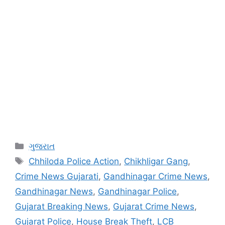
Categories
ગુજરાત
Tags
Chhiloda Police Action
,
Chikhligar Gang
,
Crime News Gujarati
,
Gandhinagar Crime News
,
Gandhinagar News
,
Gandhinagar Police
,
Gujarat Breaking News
,
Gujarat Crime News
,
Gujarat Police
,
House Break Theft
,
LCB