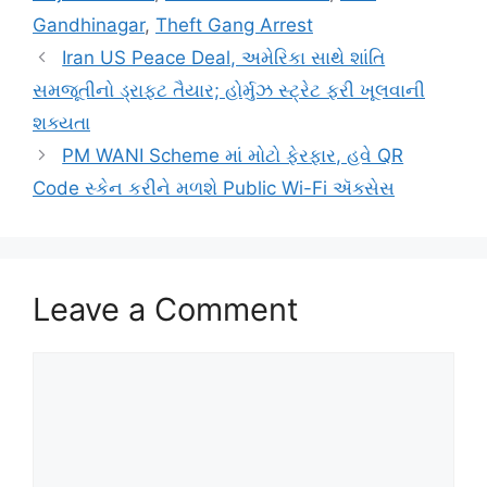
Gandhinagar
,
Theft Gang Arrest
Iran US Peace Deal, અમેરિકા સાથે શાંતિ
સમજૂતીનો ડ્રાફ્ટ તૈયાર; હોર્મુઝ સ્ટ્રેટ ફરી ખૂલવાની
શક્યતા
PM WANI Scheme માં મોટો ફેરફાર, હવે QR
Code સ્કેન કરીને મળશે Public Wi-Fi ઍક્સેસ
Leave a Comment
Comment