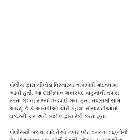
પોલીસ દ્વારા ચીલોડા વિસ્તારમાં નાકાબંધી ગોઠવવામાં
આવી હતી. આ દરમિયાન શંકાસ્પદ વાહનોની તપાસ
કરતા ગેંગના સભ્યો ઝડપાઈ ગયા હતા. તપાસમાં સામે
આવ્યું છે કે આરોપીઓ ચોરી પહેલાં સોસાયટીઓમાં
લક્ઝરી કાર અને બાઈક દ્વારા રેકી કરતા હતા.
પોલીસથી બચવા માટે તેઓ નંબર પ્લેટ વગરના વાહનોનો
ઉપયોગ કરતા હતા, જેથી તેમની ઓળખ સરળતાથી ન