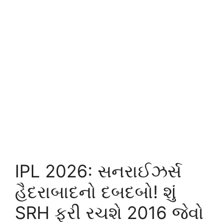
IPL 2026: સનરાઈઝર્સ
હૈદરાબાદનો દબદબો! શું
SRH ફરી રચશે 2016 જેવો