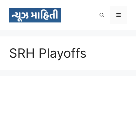
Skip
to
Menu
content
SRH Playoffs