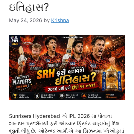
ઇતિહાસ?
May 24, 2026
by
Krishna
Sunrisers Hyderabad એ IPL 2026 માં પોતાના
શાનદાર પ્રદર્શનથી ફરી એકવાર ક્રિકેટ ચાહકોનું દિલ
જીતી લીધું છે. ઓરેન્જ આર્મીએ આ સિઝનમાં પ્લેઓફમાં