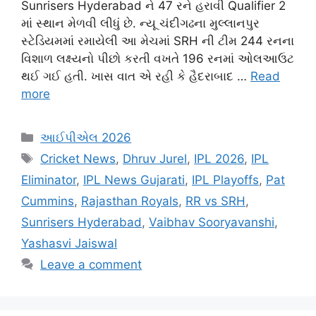
Sunrisers Hyderabad ને 47 રને હરાવી Qualifier 2
માં સ્થાન મેળવી લીધું છે. ન્યૂ ચંદીગઢના મુલ્લાનપુર
સ્ટેડિયમમાં રમાયેલી આ મેચમાં SRH ની ટીમ 244 રનના
વિશાળ લક્ષ્યનો પીછો કરતી વખતે 196 રનમાં ઓલઆઉટ
થઈ ગઈ હતી. ખાસ વાત એ રહી કે હૈદરાબાદ …
Read
more
Categories
આઈપીએલ 2026
Tags
Cricket News
,
Dhruv Jurel
,
IPL 2026
,
IPL
Eliminator
,
IPL News Gujarati
,
IPL Playoffs
,
Pat
Cummins
,
Rajasthan Royals
,
RR vs SRH
,
Sunrisers Hyderabad
,
Vaibhav Sooryavanshi
,
Yashasvi Jaiswal
Leave a comment