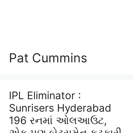
Pat Cummins
IPL Eliminator :
Sunrisers Hyderabad
196 રનમાં ઓલઆઉટ,
એક પણ બેટ્સમેન ફટકારી