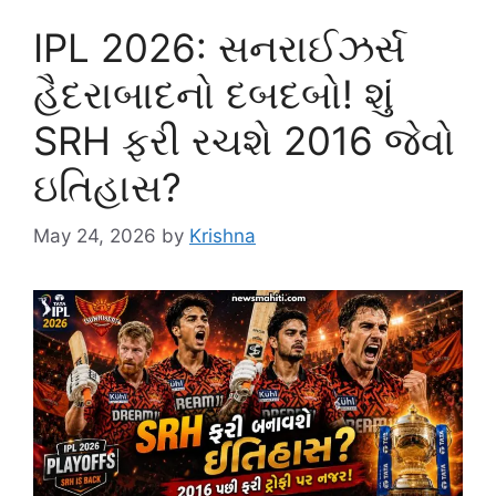
IPL 2026: સનરાઈઝર્સ
હૈદરાબાદનો દબદબો! શું
SRH ફરી રચશે 2016 જેવો
ઇતિહાસ?
May 24, 2026
by
Krishna