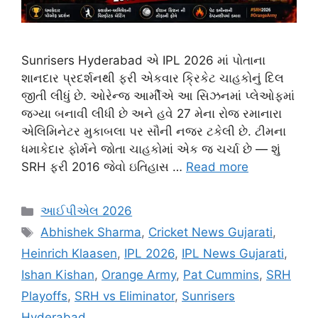
Sunrisers Hyderabad એ IPL 2026 માં પોતાના
શાનદાર પ્રદર્શનથી ફરી એકવાર ક્રિકેટ ચાહકોનું દિલ
જીતી લીધું છે. ઓરેન્જ આર્મીએ આ સિઝનમાં પ્લેઓફમાં
જગ્યા બનાવી લીધી છે અને હવે 27 મેના રોજ રમાનારા
એલિમિનેટર મુકાબલા પર સૌની નજર ટકેલી છે. ટીમના
ધમાકેદાર ફોર્મને જોતા ચાહકોમાં એક જ ચર્ચા છે — શું
SRH ફરી 2016 જેવો ઇતિહાસ …
Read more
Categories
આઈપીએલ 2026
Tags
Abhishek Sharma
,
Cricket News Gujarati
,
Heinrich Klaasen
,
IPL 2026
,
IPL News Gujarati
,
Ishan Kishan
,
Orange Army
,
Pat Cummins
,
SRH
Playoffs
,
SRH vs Eliminator
,
Sunrisers
Hyderabad