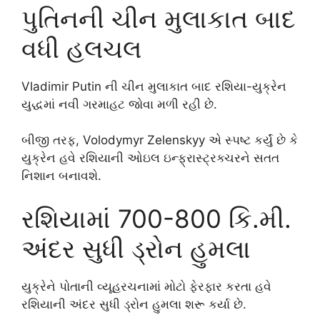
પુતિનની ચીન મુલાકાત બાદ
વધી હલચલ
Vladimir Putin
ની ચીન મુલાકાત બાદ રશિયા-યુક્રેન
યુદ્ધમાં નવી ગરમાહટ જોવા મળી રહી છે.
બીજી તરફ,
Volodymyr Zelenskyy
એ સ્પષ્ટ કર્યું છે કે
યુક્રેન હવે રશિયાની ઓઇલ ઇન્ફ્રાસ્ટ્રક્ચરને સતત
નિશાન બનાવશે.
રશિયામાં 700-800 કિ.મી.
અંદર સુધી ડ્રોન હુમલા
યુક્રેને પોતાની વ્યૂહરચનામાં મોટો ફેરફાર કરતા હવે
રશિયાની અંદર સુધી ડ્રોન હુમલા શરૂ કર્યા છે.