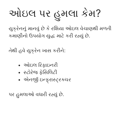
ઓઇલ પર હુમલા કેમ?
યુક્રેનનું માનવું છે કે રશિયા ઓઇલ વેચાણથી મળતી
કમાણીનો ઉપયોગ યુદ્ધ માટે કરી રહ્યું છે.
તેથી હવે યુક્રેન ખાસ કરીને:
ઓઇલ રિફાઇનરી
સ્ટોરેજ ફેસિલિટી
એનર્જી ઇન્ફ્રાસ્ટ્રક્ચર
પર હુમલાઓ વધારી રહ્યું છે.