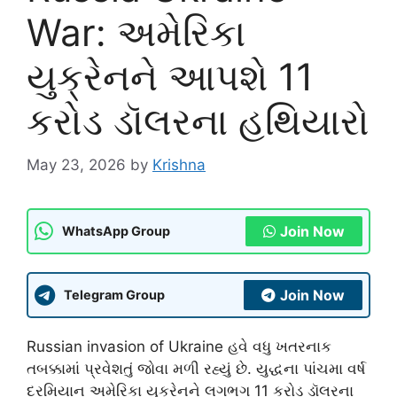
War: અમેરિકા
યુક્રેનને આપશે 11
કરોડ ડૉલરના હથિયારો
May 23, 2026
by
Krishna
Join Now
WhatsApp Group
Join Now
Telegram Group
Russian invasion of Ukraine
હવે વધુ ખતરનાક
તબક્કામાં પ્રવેશતું જોવા મળી રહ્યું છે. યુદ્ધના પાંચમા વર્ષ
દરમિયાન અમેરિકા યુક્રેનને લગભગ 11 કરોડ ડૉલરના