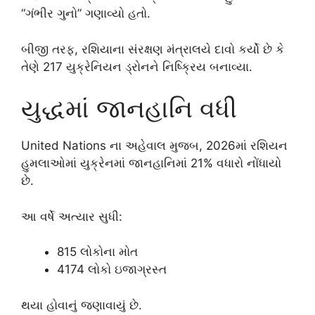
“ગંભીર ગુનો” ગણાવ્યો હતો.
બીજી તરફ, રશિયાના સંરક્ષણ મંત્રાલયે દાવો કર્યો છે કે
તેણે 217 યુક્રેનિયન ડ્રોનને નિષ્ક્રિય બનાવ્યા.
યુદ્ધમાં જાનહાનિ વધી
United Nations
ના અહેવાલ મુજબ, 2026માં રશિયન
હુમલાઓમાં યુક્રેનમાં જાનહાનિમાં 21% વધારો નોંધાયો
છે.
આ વર્ષે અત્યાર સુધી:
815 લોકોના મોત
4174 લોકો ઇજાગ્રસ્ત
થયા હોવાનું જણાવાયું છે.