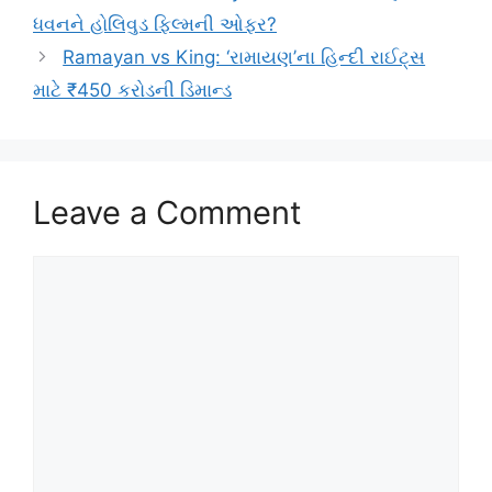
ધવનને હોલિવુડ ફિલ્મની ઓફર?
Ramayan vs King: ‘રામાયણ’ના હિન્દી રાઈટ્સ
માટે ₹450 કરોડની ડિમાન્ડ
Leave a Comment
Comment