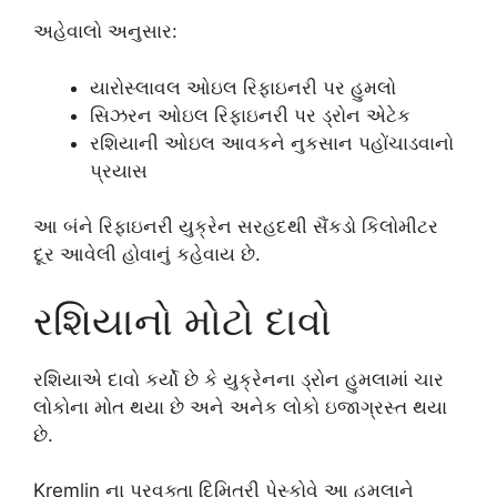
અહેવાલો અનુસાર:
યારોસ્લાવલ ઓઇલ રિફાઇનરી પર હુમલો
સિઝરન ઓઇલ રિફાઇનરી પર ડ્રોન એટેક
રશિયાની ઓઇલ આવકને નુકસાન પહોંચાડવાનો
પ્રયાસ
આ બંને રિફાઇનરી યુક્રેન સરહદથી સૈંકડો કિલોમીટર
દૂર આવેલી હોવાનું કહેવાય છે.
રશિયાનો મોટો દાવો
રશિયાએ દાવો કર્યો છે કે યુક્રેનના ડ્રોન હુમલામાં ચાર
લોકોના મોત થયા છે અને અનેક લોકો ઇજાગ્રસ્ત થયા
છે.
Kremlin
ના પ્રવક્તા દિમિત્રી પેસ્કોવે આ હુમલાને