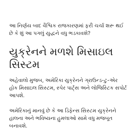
આ નિર્ણય બાદ વૈશ્વિક રાજકારણમાં ફરી ચર્ચા શરૂ થઈ
છે કે શું આ પગલું યુદ્ધને વધુ ભડકાવશે?
યુક્રેનને મળશે મિસાઇલ
સિસ્ટમ
અહેવાલો મુજબ, અમેરિકા યુક્રેનને ગ્રાઉન્ડ-ટુ-એર
હોક મિસાઇલ સિસ્ટમ, સ્પેર પાર્ટ્સ અને લોજિસ્ટિક સપોર્ટ
આપશે.
અમેરિકાનું માનવું છે કે આ ડિફેન્સ સિસ્ટમ યુક્રેનને
હાલના અને ભવિષ્યના હુમલાઓ સામે વધુ મજબૂત
બનાવશે.