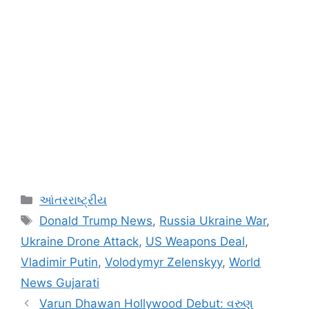
Categories
આંતરરાષ્ટ્રીય
Tags
Donald Trump News
,
Russia Ukraine War
,
Ukraine Drone Attack
,
US Weapons Deal
,
Vladimir Putin
,
Volodymyr Zelenskyy
,
World
News Gujarati
Varun Dhawan Hollywood Debut: વરુણ