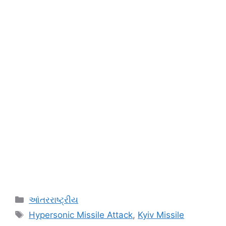
Categories
આંતરરાષ્ટ્રીય
Tags
Hypersonic Missile Attack
,
Kyiv Missile