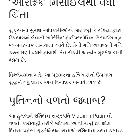
‘ઓરેશ્નિક’ મિસાઈલથી વધી
ચિંતા
યુક્રેનના સુરક્ષા અધિકારીઓએ જણાવ્યું કે રશિયા દ્વારા
ઉપયોગમાં લેવાતી ‘ઓરેશ્નિક’ હાઈપરસોનિક મિસાઈલ ખૂબ
જ ખતરનાક માનવામાં આવે છે. તેની ગતિ અવાજની ગતિ
કરતા ઘણી વધારે હોવાથી તેને રોકવી અત્યંત મુશ્કેલ બની
જાય છે.
વિશ્લેષકોના મતે, આ પ્રકારના હથિયારોનો ઉપયોગ
યુદ્ધને વધુ ઘાતક અને વિનાશક બનાવી શકે છે.
પુતિનનો વળતો જવાબ?
આ હુમલાને રશિયન રાષ્ટ્રપતિ
Vladimir Putin
ની
વળતી કાર્યવાહી તરીકે જોવામાં આવી રહ્યું છે. થોડા
દિવસો પહેલા યુક્રેનિયન સેનાએ રશિયાના ડ્રોન કમાન્ડ