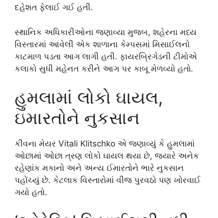
દહેશત ફેલાઈ ગઈ હતી.
સ્થાનિક અધિકારીઓના જણાવ્યા મુજબ, શહેરના મધ્ય
વિસ્તારમાં આવેલી એક શાળાના કેમ્પસમાં મિસાઈલનો
કાટમાળ પડતા આગ લાગી હતી. ફાયરબ્રિગેડની ટીમોએ
કલાકો સુધી મહેનત કરીને આગ પર કાબૂ મેળવ્યો હતો.
હુમલામાં લોકો ઘાયલ,
ઇમારતોને નુકસાન
કીવના મેયર
Vitali Klitschko
એ જણાવ્યું કે હુમલામાં
ઓછામાં ઓછા ત્રણ લોકો ઘાયલ થયા છે, જ્યારે અનેક
રહેણાંક મકાનો અને અન્ય ઈમારતોને ભારે નુકસાન
પહોંચ્યું છે. કેટલાક વિસ્તારોમાં વીજ પુરવઠો પણ ખોરવાઈ
ગયો હતો.