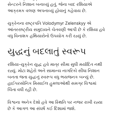
સેન્ટરને નિશાન બનાવ્યું હતું, જેના બાદ રશિયાએ
આક્રમક વલણ અપનાવ્યું હોવાનું કહેવાય છે.
યુક્રેનના રાષ્ટ્રપતિ
Volodymyr Zelenskyy
એ
આંતરરાષ્ટ્રીય સમુદાયને ચેતવણી આપી છે કે રશિયા હવે
વધુ વિનાશક હથિયારોનો ઉપયોગ કરી રહ્યું છે.
યુદ્ધનું બદલાતું સ્વરૂપ
રશિયા-યુક્રેન યુદ્ધ હવે માત્ર સીમા સુધી મર્યાદિત નથી
રહ્યું. મોટા શહેરો અને સામાન્ય નાગરિકો સીધા નિશાન
બનતા જતા યુદ્ધનું સ્વરૂપ વધુ ભયજનક બન્યું છે.
હાઈપરસોનિક મિસાઈલ હુમલાઓથી સમગ્ર વિશ્વમાં
ચિંતા વધી રહી છે.
વિશ્વના અનેક દેશો હવે આ સ્થિતિ પર નજર રાખી રહ્યા
છે કે આગળ આ સંઘર્ષ કઈ દિશામાં જશે.