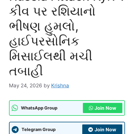
કીવ પર રશિયાનો
ભીષણ હુમલો,
હાઈપરસોનિક
મિસાઈલથી મચી
તબાહી
May 24, 2026
by
Krishna
Join Now
WhatsApp Group
Join Now
Telegram Group