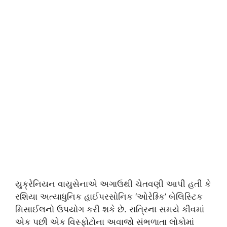
યુક્રેનિયન વાયુસેનાએ અગાઉથી ચેતવણી આપી હતી કે
રશિયા અત્યાધુનિક હાઈપરસોનિક ‘ઓરેશ્નિક’ બેલિસ્ટિક
મિસાઈલનો ઉપયોગ કરી શકે છે. રાત્રિના સમયે કીવમાં
એક પછી એક વિસ્ફોટોના અવાજો સંભળાતા લોકોમાં