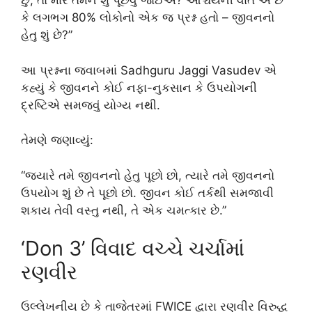
છું, તો મારે તેમને શું પૂછવું જોઈએ? આશ્ચર્યની વાત એ છે
કે લગભગ 80% લોકોનો એક જ પ્રશ્ન હતો – જીવનનો
હેતુ શું છે?”
આ પ્રશ્નના જવાબમાં
Sadhguru Jaggi Vasudev
એ
કહ્યું કે જીવનને કોઈ નફા-નુકસાન કે ઉપયોગની
દ્રષ્ટિએ સમજવું યોગ્ય નથી.
તેમણે જણાવ્યું:
“જ્યારે તમે જીવનનો હેતુ પૂછો છો, ત્યારે તમે જીવનનો
ઉપયોગ શું છે તે પૂછો છો. જીવન કોઈ તર્કથી સમજાવી
શકાય તેવી વસ્તુ નથી, તે એક ચમત્કાર છે.”
‘Don 3’ વિવાદ વચ્ચે ચર્ચામાં
રણવીર
ઉલ્લેખનીય છે કે તાજેતરમાં
FWICE
દ્વારા રણવીર વિરુદ્ધ