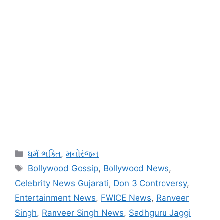
Categories
ધર્મ ભક્તિ
,
મનોરંજન
Tags
Bollywood Gossip
,
Bollywood News
,
Celebrity News Gujarati
,
Don 3 Controversy
,
Entertainment News
,
FWICE News
,
Ranveer
Singh
,
Ranveer Singh News
,
Sadhguru Jaggi