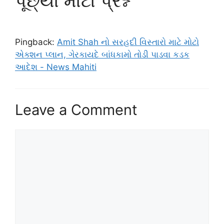
પૂછ્યો મોટો પ્રશ્ન”
Pingback:
Amit Shah નો સરહદી વિસ્તારો માટે મોટો
એક્શન પ્લાન, ગેરકાયદે બાંધકામો તોડી પાડવા કડક
આદેશ - News Mahiti
Leave a Comment
Comment