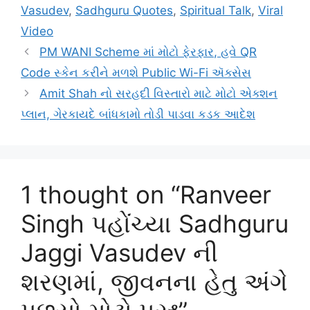
Vasudev
,
Sadhguru Quotes
,
Spiritual Talk
,
Viral
Video
PM WANI Scheme માં મોટો ફેરફાર, હવે QR
Code સ્કેન કરીને મળશે Public Wi-Fi ઍક્સેસ
Amit Shah નો સરહદી વિસ્તારો માટે મોટો એક્શન
પ્લાન, ગેરકાયદે બાંધકામો તોડી પાડવા કડક આદેશ
1 thought on “Ranveer
Singh પહોંચ્યા Sadhguru
Jaggi Vasudev ની
શરણમાં, જીવનના હેતુ અંગે