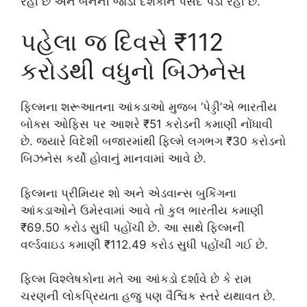
રહી છે અને બંનેની જોડી દર્શકોને પસંદ પડી રહી છે.
પહેલા જ દિવસે ₹112
કરોડથી વધુનો બિઝનેસ
ફિલ્મના શરૂઆતના આંકડાઓ મુજબ ‘પેડ્ડી’એ ભારતીય
બોક્સ ઓફિસ પર આશરે ₹51 કરોડની કમાણી નોંધાવી
છે. જ્યારે વિદેશી બજારમાંથી ફિલ્મે લગભગ ₹30 કરોડનો
બિઝનેસ કર્યો હોવાનું માનવામાં આવે છે.
ફિલ્મના પ્રીમિયર શો અને એડવાન્સ બુકિંગના
આંકડાઓને ઉમેરવામાં આવે તો કુલ ભારતીય કમાણી
₹69.50 કરોડ સુધી પહોંચી છે. આ સાથે ફિલ્મની
વર્લ્ડવાઇડ કમાણી ₹112.49 કરોડ સુધી પહોંચી ગઈ છે.
ફિલ્મ વિશ્લેષકોના મતે આ આંકડો દર્શાવે છે કે રામ
ચરણની લોકપ્રિયતા હજુ પણ વૈશ્વિક સ્તરે યથાવત છે.