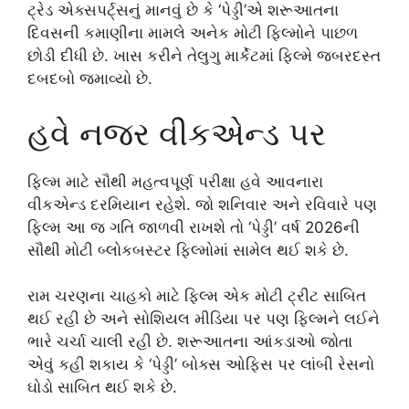
ટ્રેડ એક્સપર્ટ્સનું માનવું છે કે ‘પેડ્ડી’એ શરૂઆતના
દિવસની કમાણીના મામલે અનેક મોટી ફિલ્મોને પાછળ
છોડી દીધી છે. ખાસ કરીને તેલુગુ માર્કેટમાં ફિલ્મે જબરદસ્ત
દબદબો જમાવ્યો છે.
હવે નજર વીકએન્ડ પર
ફિલ્મ માટે સૌથી મહત્વપૂર્ણ પરીક્ષા હવે આવનારા
વીકએન્ડ દરમિયાન રહેશે. જો શનિવાર અને રવિવારે પણ
ફિલ્મ આ જ ગતિ જાળવી રાખશે તો ‘પેડ્ડી’ વર્ષ 2026ની
સૌથી મોટી બ્લોકબસ્ટર ફિલ્મોમાં સામેલ થઈ શકે છે.
રામ ચરણના ચાહકો માટે ફિલ્મ એક મોટી ટ્રીટ સાબિત
થઈ રહી છે અને સોશિયલ મીડિયા પર પણ ફિલ્મને લઈને
ભારે ચર્ચા ચાલી રહી છે. શરૂઆતના આંકડાઓ જોતા
એવું કહી શકાય કે ‘પેડ્ડી’ બોક્સ ઓફિસ પર લાંબી રેસનો
ઘોડો સાબિત થઈ શકે છે.