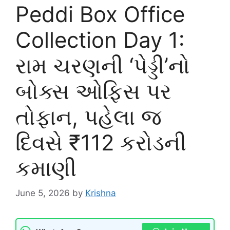
Peddi Box Office
Collection Day 1:
રામ ચરણની ‘પેડ્ડી’નો
બોક્સ ઓફિસ પર
તોફાન, પહેલા જ
દિવસે ₹112 કરોડની
કમાણી
June 5, 2026
by
Krishna