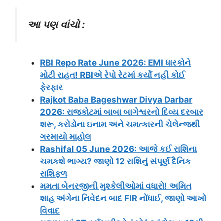
આ પણ વાંચો :
RBI Repo Rate June 2026: EMI ધારકોને
મોટી રાહત! RBIએ રેપો રેટમાં કર્યો નહીં કોઈ
ફેરફાર
Rajkot Baba Bageshwar Divya Darbar
2026: રાજકોટમાં બાબા બાગેશ્વરનો દિવ્ય દરબાર
શરૂ, કરોડોના ઇનામ અને ચમત્કારની ચેલેન્જથી
ગરમાયો માહોલ
Rashifal 05 June 2026: આજે કઈ રાશિના
ચમકશે ભાગ્ય? જાણો 12 રાશિનું સંપૂર્ણ દૈનિક
રાશિફળ
મમતા બેનરજીની મુશ્કેલીઓમાં વધારો! અમિત
શાહ અંગેના નિવેદન બાદ FIR નોંધાઈ, જાણો આખો
વિવાદ