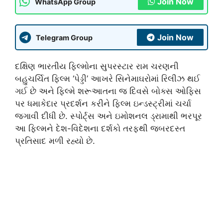
Join Now
WhatsApp Group
Join Now
Telegram Group
દક્ષિણ ભારતીય ફિલ્મોના સુપરસ્ટાર રામ ચરણની
બહુચર્ચિત ફિલ્મ ‘પેડ્ડી’ આખરે સિનેમાઘરોમાં રિલીઝ થઈ
ગઈ છે અને ફિલ્મે શરૂઆતના જ દિવસે બોક્સ ઓફિસ
પર ધમાકેદાર પ્રદર્શન કરીને ફિલ્મ ઇન્ડસ્ટ્રીમાં ચર્ચા
જગાવી દીધી છે. સ્પોર્ટ્સ અને ઇમોશનલ ડ્રામાથી ભરપૂર
આ ફિલ્મને દેશ-વિદેશના દર્શકો તરફથી જબરદસ્ત
પ્રતિસાદ મળી રહ્યો છે.