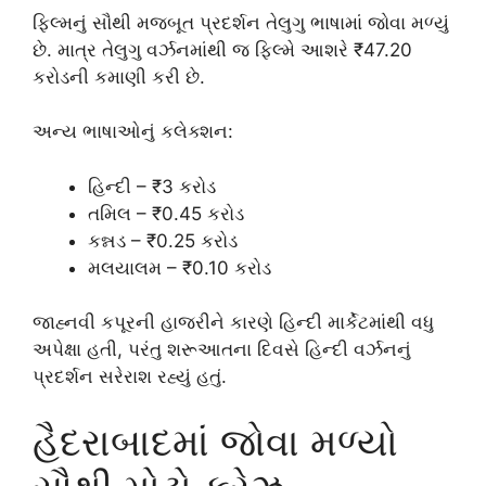
ફિલ્મનું સૌથી મજબૂત પ્રદર્શન તેલુગુ ભાષામાં જોવા મળ્યું
છે. માત્ર તેલુગુ વર્ઝનમાંથી જ ફિલ્મે આશરે ₹47.20
કરોડની કમાણી કરી છે.
અન્ય ભાષાઓનું કલેક્શન:
હિન્દી – ₹3 કરોડ
તમિલ – ₹0.45 કરોડ
કન્નડ – ₹0.25 કરોડ
મલયાલમ – ₹0.10 કરોડ
જાહ્નવી કપૂરની હાજરીને કારણે હિન્દી માર્કેટમાંથી વધુ
અપેક્ષા હતી, પરંતુ શરૂઆતના દિવસે હિન્દી વર્ઝનનું
પ્રદર્શન સરેરાશ રહ્યું હતું.
હૈદરાબાદમાં જોવા મળ્યો