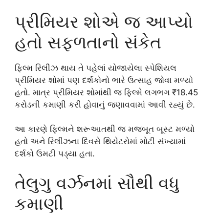
પ્રીમિયર શોએ જ આપ્યો
હતો સફળતાનો સંકેત
ફિલ્મ રિલીઝ થાય તે પહેલાં યોજાયેલા સ્પેશિયલ
પ્રીમિયર શોમાં પણ દર્શકોનો ભારે ઉત્સાહ જોવા મળ્યો
હતો. માત્ર પ્રીમિયર શોમાંથી જ ફિલ્મે લગભગ ₹18.45
કરોડની કમાણી કરી હોવાનું જણાવવામાં આવી રહ્યું છે.
આ કારણે ફિલ્મને શરૂઆતથી જ મજબૂત બૂસ્ટ મળ્યો
હતો અને રિલીઝના દિવસે થિયેટરોમાં મોટી સંખ્યામાં
દર્શકો ઉમટી પડ્યા હતા.
તેલુગુ વર્ઝનમાં સૌથી વધુ
કમાણી