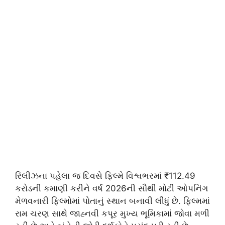
રિલીઝના પહેલા જ દિવસે ફિલ્મે વિશ્વભરમાં ₹112.49
કરોડની કમાણી કરીને વર્ષ 2026ની સૌથી મોટી ઓપનિંગ
મેળવનારી ફિલ્મોમાં પોતાનું સ્થાન બનાવી લીધું છે. ફિલ્મમાં
રામ ચરણ સાથે જાહ્નવી કપૂર મુખ્ય ભૂમિકામાં જોવા મળી