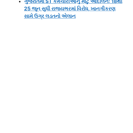
ગુજરાતમાં ST કર્મચારીઓનું મોટું આંદોલન: 18થી
25 જૂન સુધી રાજ્યભરમાં વિરોધ, ખાનગીકરણ
સામે ઉગ્ર લડતનો એલાન