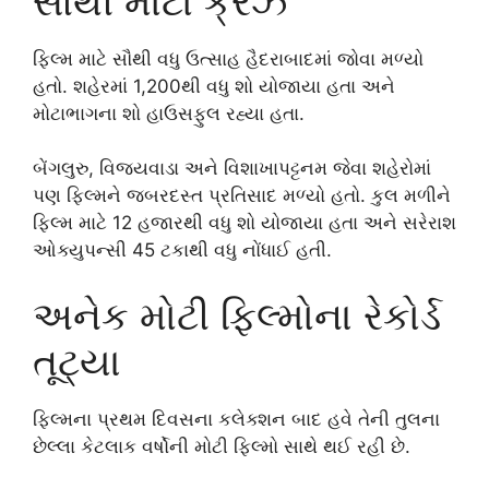
સૌથી મોટો ક્રેઝ
ફિલ્મ માટે સૌથી વધુ ઉત્સાહ હૈદરાબાદમાં જોવા મળ્યો
હતો. શહેરમાં 1,200થી વધુ શો યોજાયા હતા અને
મોટાભાગના શો હાઉસફુલ રહ્યા હતા.
બેંગલુરુ, વિજયવાડા અને વિશાખાપટ્ટનમ જેવા શહેરોમાં
પણ ફિલ્મને જબરદસ્ત પ્રતિસાદ મળ્યો હતો. કુલ મળીને
ફિલ્મ માટે 12 હજારથી વધુ શો યોજાયા હતા અને સરેરાશ
ઓક્યુપન્સી 45 ટકાથી વધુ નોંધાઈ હતી.
અનેક મોટી ફિલ્મોના રેકોર્ડ
તૂટ્યા
ફિલ્મના પ્રથમ દિવસના કલેક્શન બાદ હવે તેની તુલના
છેલ્લા કેટલાક વર્ષોની મોટી ફિલ્મો સાથે થઈ રહી છે.